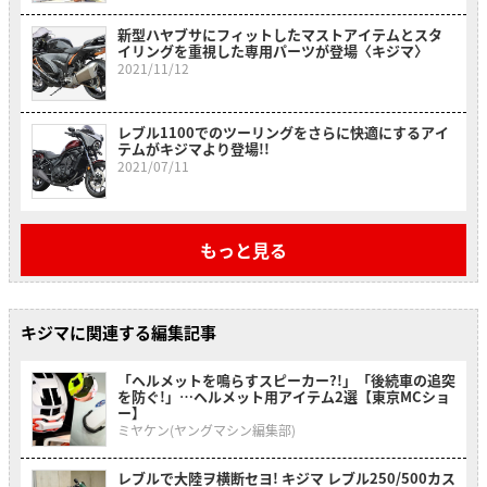
新型ハヤブサにフィットしたマストアイテムとスタ
イリングを重視した専用パーツが登場〈キジマ〉
2021/11/12
レブル1100でのツーリングをさらに快適にするアイ
テムがキジマより登場!!
2021/07/11
もっと見る
キジマに関連する編集記事
「ヘルメットを鳴らすスピーカー?!」「後続車の追突
を防ぐ!」…ヘルメット用アイテム2選【東京MCショ
ー】
ミヤケン(ヤングマシン編集部)
レブルで大陸ヲ横断セヨ! キジマ レブル250/500カス