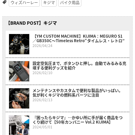
ウィズハーレー
キジマ
バイク用品
【BRAND POST】キジマ
【YM CUSTOM MACHINE】KIJIMA：MEGURO S1
／GB350C〜Timeless Retro“タイムレス・レトロ”
2026/04/24
設定空気圧まで、ボタンひと押し。自動でみるみる充
填する便利グッズを紹介
2026/02/10
メンテナンスやカスタムで便利な製品がいっぱい。
気が利くキジマの燃料系パーツに注目
2026/02/13
『困ったらキジマ』…かゆい所に手が届く商品をつ
くり続けて【50年カンパニー Vol.2 KIJIMA】
2024/05/01