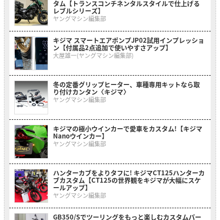
タム【トランスコンチネンタルスタイルで仕上げる
レブルシリーズ】
ヤングマシン編集部
キジマ スマートエアポンプJP02試用インプレッショ
ン【付属品2点追加で使いやすさアップ】
大屋雄一(ヤングマシン編集部)
冬の定番グリップヒーター、車種専用キットなら取
り付けカンタン〈キジマ〉
ヤングマシン編集部
キジマの極小ウインカーで愛車をカスタム!【キジマ
Nanoウインカー】
ヤングマシン編集部
ハンターカブをよりタフに! キジマCT125ハンターカ
ブカスタム【CT125の世界観をキジマが大幅にスケ
ールアップ】
ヤングマシン編集部
GB350/Sでツーリングをもっと楽しむカスタムパー