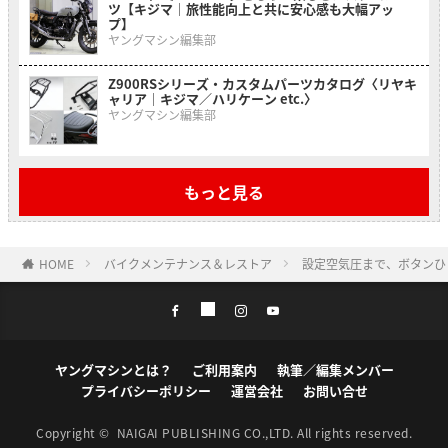
ツ【キジマ｜旅性能向上と共に安心感も大幅アッ
プ】
ヤングマシン編集部
Z900RSシリーズ・カスタムパーツカタログ〈リヤキ
ャリア｜キジマ／ハリケーン etc.〉
ヤングマシン編集部
もっと見る
HOME
バイクメンテナンス＆レストア
設定空気圧まで、ボタンひ
ヤングマシンとは？
ご利用案内
執筆／編集メンバー
プライバシーポリシー
運営会社
お問い合せ
Copyright ©
NAIGAI PUBLISHING CO.,LTD.
All rights reserved.