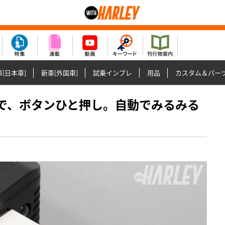
[日本車]
新車[外国車]
試乗インプレ
用品
カスタム＆パー
気圧まで、ボタンひと押し。自動でみるみる