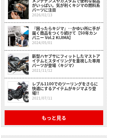
メンテナンスやカスタムで便利な製品
がいっぱい。気が利くキジマの燃料系
パーツに注目
2026/02/13
『困ったらキジマ』…かゆい所に手が
届く商品をつくり続けて【50年カン
パニー Vol.2 KIJIMA】
2024/05/01
新型ハヤブサにフィットしたマストア
イテムとスタイリングを重視した専用
パーツが登場〈キジマ〉
2021/11/12
レブル1100でのツーリングをさらに
快適にするアイテムがキジマより登
場!!
2021/07/11
もっと見る