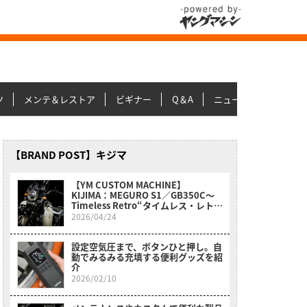
ツ
メンテ＆レストア
ビギナー
Q＆A
ニュース＆トピックス
【BRAND POST】キジマ
【YM CUSTOM MACHINE】
KIJIMA：MEGURO S1／GB350C〜
Timeless Retro“タイムレス・レト
ロ”
2026/04/24
設定空気圧まで、ボタンひと押し。自
動でみるみる充填する便利グッズを紹
介
2026/02/10