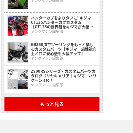
ヤングマシン編集部
ハンターカブをよりタフに! キジマ
CT125ハンターカブカスタム
【CT125の世界観をキジマが大幅に
スケールアップ】
ヤングマシン編集部
GB350/Sでツーリングをもっと楽し
むカスタムパーツ【キジマ｜旅性能向
上と共に安心感も大幅アップ】
ヤングマシン編集部
Z900RSシリーズ・カスタムパーツカ
タログ〈リヤキャリア｜キジマ／ハリ
ケーン etc.〉
ヤングマシン編集部
もっと見る