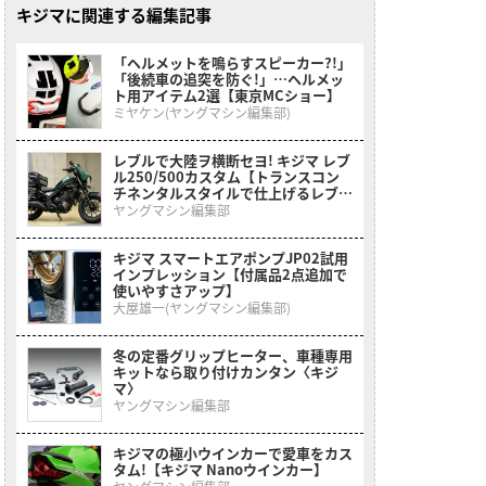
キジマに関連する編集記事
「ヘルメットを鳴らすスピーカー?!」
「後続車の追突を防ぐ!」…ヘルメッ
ト用アイテム2選【東京MCショー】
ミヤケン(ヤングマシン編集部)
レブルで大陸ヲ横断セヨ! キジマ レブ
ル250/500カスタム【トランスコン
チネンタルスタイルで仕上げるレブル
シリーズ】
ヤングマシン編集部
キジマ スマートエアポンプJP02試用
インプレッション【付属品2点追加で
使いやすさアップ】
大屋雄一(ヤングマシン編集部)
冬の定番グリップヒーター、車種専用
キットなら取り付けカンタン〈キジ
マ〉
ヤングマシン編集部
キジマの極小ウインカーで愛車をカス
タム!【キジマ Nanoウインカー】