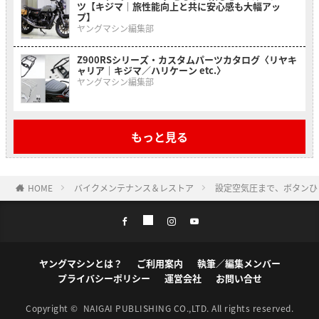
ツ【キジマ｜旅性能向上と共に安心感も大幅アッ
プ】
ヤングマシン編集部
Z900RSシリーズ・カスタムパーツカタログ〈リヤキ
ャリア｜キジマ／ハリケーン etc.〉
ヤングマシン編集部
もっと見る
HOME
バイクメンテナンス＆レストア
設定空気圧まで、ボタンひ
ヤングマシンとは？
ご利用案内
執筆／編集メンバー
プライバシーポリシー
運営会社
お問い合せ
Copyright ©
NAIGAI PUBLISHING CO.,LTD.
All rights reserved.