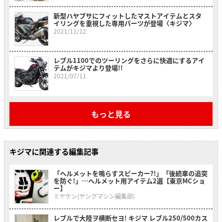
新型ハヤブサにフィットしたマストアイテムとスタ
イリングを重視した専用パーツが登場〈キジマ〉
2021/11/12
レブル1100でのツーリングをさらに快適にするアイ
テムがキジマより登場!!
2021/07/11
もっと見る
キジマに関連する編集記事
「ヘルメットを鳴らすスピーカー?!」「後続車の追突
を防ぐ!」…ヘルメット用アイテム2選【東京MCショ
ー】
ミヤケン(ヤングマシン編集部)
レブルで大陸ヲ横断セヨ! キジマ レブル250/500カス