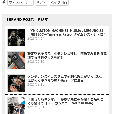
ウィズハーレー
キジマ
バイク用品
【BRAND POST】キジマ
【YM CUSTOM MACHINE】KIJIMA：MEGURO S1
／GB350C〜Timeless Retro“タイムレス・レトロ”
2026/04/24
設定空気圧まで、ボタンひと押し。自動でみるみる充
填する便利グッズを紹介
2026/02/10
メンテナンスやカスタムで便利な製品がいっぱい。
気が利くキジマの燃料系パーツに注目
2026/02/13
『困ったらキジマ』…かゆい所に手が届く商品をつ
くり続けて【50年カンパニー Vol.2 KIJIMA】
2024/05/01