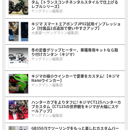
タム【トランスコンチネンタルスタイルで仕上げる
レブルシリーズ】
ヤングマシン編集部
キジマ スマートエアポンプJP02試用インプレッショ
ン【付属品2点追加で使いやすさアップ】
大屋雄一(ヤングマシン編集部)
冬の定番グリップヒーター、車種専用キットなら取
り付けカンタン〈キジマ〉
ヤングマシン編集部
キジマの極小ウインカーで愛車をカスタム!【キジマ
Nanoウインカー】
ヤングマシン編集部
ハンターカブをよりタフに! キジマCT125ハンターカ
ブカスタム【CT125の世界観をキジマが大幅にスケ
ールアップ】
ヤングマシン編集部
GB350/Sでツーリングをもっと楽しむカスタムパー