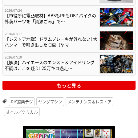
2026/07/24
【市役所に電凸取材】ABSもPPもOK? バイクの
外装パーツを「資源ごみ」で…
2026/07/17
【レストア地獄】ドラムブレーキが外れない! 大
ハンマーで叩き出した旧車（ヤマ…
2026/07/10
【解決】ハイエースのエンスト＆アイドリング
不調はここを疑え! 25万キロ過走…
もっと見る
DIY道楽テツ
ヤングマシン
メンテナンス＆レストア
オイル／ケミカル