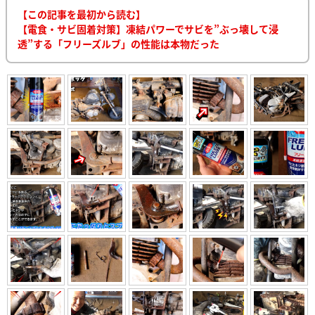
【この記事を最初から読む】
【電食・サビ固着対策】凍結パワーでサビを”ぶっ壊して浸
透”する「フリーズルブ」の性能は本物だった