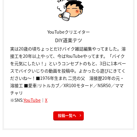
YouTubeクリエイター
DIY道楽テツ
実は20歳の頃ちょっとだけバイク雑誌編集やってました。溶
接工を20年以上やって、今はYouTubeやってます。「バイク
を元気にしたい！」というコンセプトのもと、3日に1本ペー
スでバイクいじりの動画を投稿中。よかったら遊びにきてく
ださいね～！■1976年生まれ 二児の父 溶接歴20年の元・
溶接工 ■愛車:リトルカブ／XR100モタード／NSR50／ママ
チャリ
※SNS:
YouTube
｜
X
投稿一覧へ