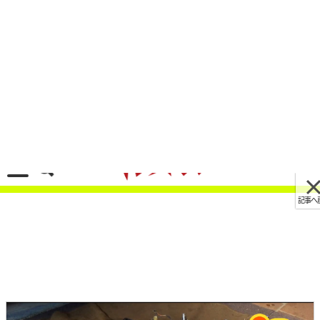
記事へ戻る
[画像 No.24/33]【電食・サビ固着対策】凍結パ
ワーでサビを”ぶっ壊して浸透”する「フリーズル
ブ」の性能は本物だった
2026/06/05