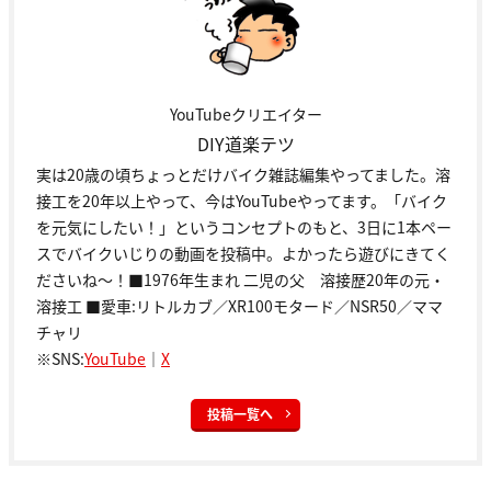
YouTubeクリエイター
DIY道楽テツ
実は20歳の頃ちょっとだけバイク雑誌編集やってました。溶
接工を20年以上やって、今はYouTubeやってます。「バイク
を元気にしたい！」というコンセプトのもと、3日に1本ペー
スでバイクいじりの動画を投稿中。よかったら遊びにきてく
ださいね～！■1976年生まれ 二児の父 溶接歴20年の元・
溶接工 ■愛車:リトルカブ／XR100モタード／NSR50／ママ
チャリ
※SNS:
YouTube
｜
X
投稿一覧へ