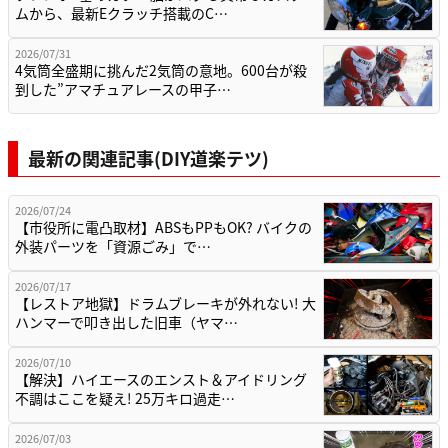
ムから、最新Eクラッチ搭載のC…
2026/07/31
4気筒全盛期に挑んだ2気筒の意地。600台が殺
到した”アマチュアレースの甲子…
最新の関連記事(DIY道楽テツ)
2026/07/24
【市役所に電凸取材】ABSもPPもOK? バイクの
外装パーツを「資源ごみ」で…
2026/07/17
【レストア地獄】ドラムブレーキが外れない! 大
ハンマーで叩き出した旧車（ヤマ…
2026/07/10
【解決】ハイエースのエンスト＆アイドリング
不調はここを疑え! 25万キロ過走…
2026/07/03