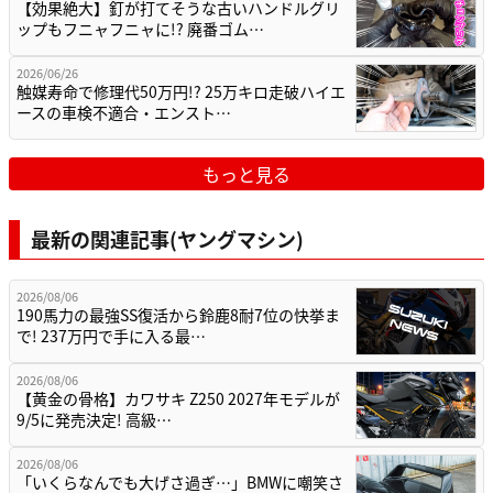
【効果絶大】釘が打てそうな古いハンドルグリ
ップもフニャフニャに!? 廃番ゴム…
2026/06/26
触媒寿命で修理代50万円!? 25万キロ走破ハイエ
ースの車検不適合・エンスト…
もっと見る
最新の関連記事(ヤングマシン)
2026/08/06
190馬力の最強SS復活から鈴鹿8耐7位の快挙ま
で! 237万円で手に入る最…
2026/08/06
【黄金の骨格】カワサキ Z250 2027年モデルが
9/5に発売決定! 高級…
2026/08/06
「いくらなんでも大げさ過ぎ…」BMWに嘲笑さ