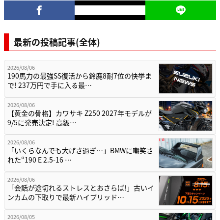
最新の投稿記事(全体)
2026/08/06
190馬力の最強SS復活から鈴鹿8耐7位の快挙ま
で! 237万円で手に入る最…
2026/08/06
【黄金の骨格】カワサキ Z250 2027年モデルが
9/5に発売決定! 高級…
2026/08/06
「いくらなんでも大げさ過ぎ…」BMWに嘲笑さ
れた“190 E 2.5-16 …
2026/08/06
「会話が途切れるストレスとおさらば!」古いイ
ンカムの下取りで最新ハイブリッド…
2026/08/05