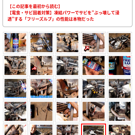
【この記事を最初から読む】
【電食・サビ固着対策】凍結パワーでサビを”ぶっ壊して浸
透”する「フリーズルブ」の性能は本物だった