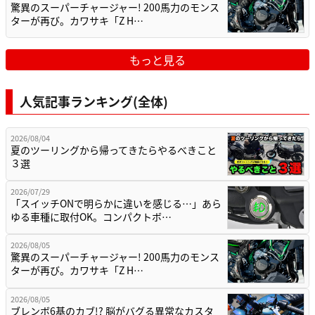
驚異のスーパーチャージャー! 200馬力のモンス
ターが再び。カワサキ「Z H…
もっと見る
人気記事ランキング(全体)
2026/08/04
夏のツーリングから帰ってきたらやるべきこと
３選
2026/07/29
「スイッチONで明らかに違いを感じる…」あら
ゆる車種に取付OK。コンパクトボ…
2026/08/05
驚異のスーパーチャージャー! 200馬力のモンス
ターが再び。カワサキ「Z H…
2026/08/05
ブレンボ6基のカブ!? 脳がバグる異常なカスタ