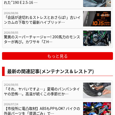
れた“190 E 2.5-16 …
2026/08/06
「会話が途切れるストレスとおさらば!」古いイ
ンカムの下取りで最新ハイブリッド…
2026/08/05
驚異のスーパーチャージャー! 200馬力のモンス
ターが再び。カワサキ「Z H…
もっと見る
最新の関連記事(メンテナンス＆レストア)
2026/08/05
「それ、ヤバいですよ…」夏場のパンパンタイ
ヤの恐怖…。高温が続くこの季節だか…
2026/07/24
【市役所に電凸取材】ABSもPPもOK? バイクの
外装パーツを「資源ごみ」で…