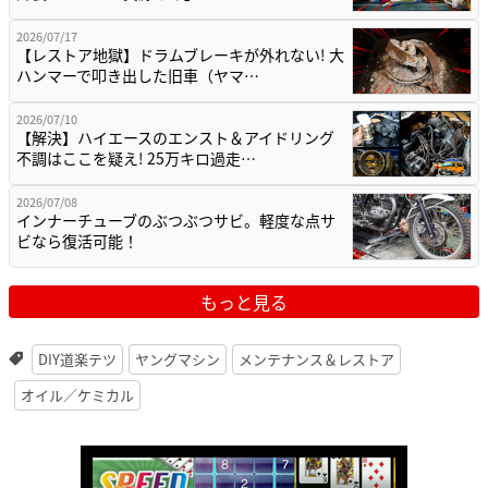
2026/07/17
【レストア地獄】ドラムブレーキが外れない! 大
ハンマーで叩き出した旧車（ヤマ…
2026/07/10
【解決】ハイエースのエンスト＆アイドリング
不調はここを疑え! 25万キロ過走…
2026/07/08
インナーチューブのぶつぶつサビ。軽度な点サ
ビなら復活可能！
もっと見る
DIY道楽テツ
ヤングマシン
メンテナンス＆レストア
オイル／ケミカル