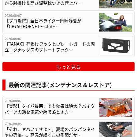
から肘掛け＆高さ調整枕つきの極上ハ…
2026/08/07
【プロ驚愕】全日本ライダー岡崎静夏が
「CB750 HORNET E-Clut…
2026/08/07
【TANAX】荷掛けフックとプレートガードの両
立！タナックスのプレートフック…
もっと見る
最新の関連記事(メンテナンス＆レストア)
2026/08/07
【実験】タイパ最悪、でも効果は絶大!? バイク
パーツの錆を電気分解で落とす方…
2026/08/05
「それ、ヤバいですよ…」夏場のパンパンタイ
ヤの恐怖…。高温が続くこの季節だか…