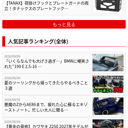
【TANAX】荷掛けフックとプレートガードの両
立！タナックスのプレートフック…
もっと見る
人気記事ランキング(全体)
2026/08/06
「いくらなんでも大げさ過ぎ…」BMWに嘲笑さ
れた“190 E 2.5-16 …
2026/08/04
夏のツーリングから帰ってきたらやるべきこと
３選
2026/08/05
悪魔のZからAE86まで、疲れた心に蘇るエキゾ
ーストノート。忙しい大人に贈る…
2026/08/06
【黄金の骨格】カワサキ Z250 2027年モデルが