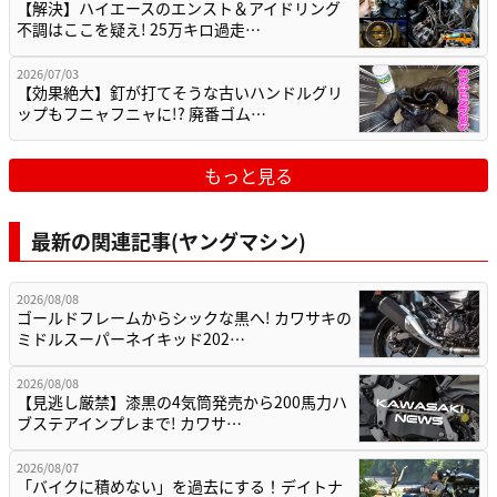
【解決】ハイエースのエンスト＆アイドリング
不調はここを疑え! 25万キロ過走…
2026/07/03
【効果絶大】釘が打てそうな古いハンドルグリ
ップもフニャフニャに!? 廃番ゴム…
もっと見る
最新の関連記事(ヤングマシン)
2026/08/08
ゴールドフレームからシックな黒へ! カワサキの
ミドルスーパーネイキッド202…
2026/08/08
【見逃し厳禁】漆黒の4気筒発売から200馬力ハ
ブステアインプレまで! カワサ…
2026/08/07
「バイクに積めない」を過去にする！デイトナ