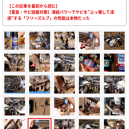
【この記事を最初から読む】
【電食・サビ固着対策】凍結パワーでサビを”ぶっ壊して浸
透”する「フリーズルブ」の性能は本物だった