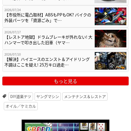
2026/07/24
【市役所に電凸取材】ABSもPPもOK? バイクの
外装パーツを「資源ごみ」で…
2026/07/17
【レストア地獄】ドラムブレーキが外れない! 大
ハンマーで叩き出した旧車（ヤマ…
2026/07/10
【解決】ハイエースのエンスト＆アイドリング
不調はここを疑え! 25万キロ過走…
もっと見る
DIY道楽テツ
ヤングマシン
メンテナンス＆レストア
オイル／ケミカル