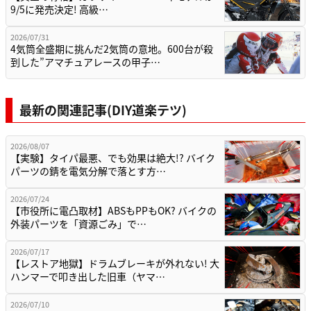
9/5に発売決定! 高級…
2026/07/31
4気筒全盛期に挑んだ2気筒の意地。600台が殺
到した”アマチュアレースの甲子…
最新の関連記事(DIY道楽テツ)
2026/08/07
【実験】タイパ最悪、でも効果は絶大!? バイク
パーツの錆を電気分解で落とす方…
2026/07/24
【市役所に電凸取材】ABSもPPもOK? バイクの
外装パーツを「資源ごみ」で…
2026/07/17
【レストア地獄】ドラムブレーキが外れない! 大
ハンマーで叩き出した旧車（ヤマ…
2026/07/10