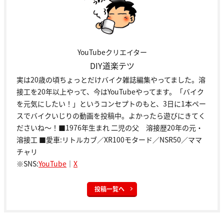
YouTubeクリエイター
DIY道楽テツ
実は20歳の頃ちょっとだけバイク雑誌編集やってました。溶
接工を20年以上やって、今はYouTubeやってます。「バイク
を元気にしたい！」というコンセプトのもと、3日に1本ペー
スでバイクいじりの動画を投稿中。よかったら遊びにきてく
ださいね～！■1976年生まれ 二児の父 溶接歴20年の元・
溶接工 ■愛車:リトルカブ／XR100モタード／NSR50／ママ
チャリ
※SNS:
YouTube
｜
X
投稿一覧へ