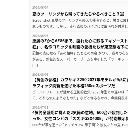
2026/08/04
夏のツーリングから帰ってきたらやるべきこと３選
Screenshot 真夏のツーリングを終えて帰宅すると、暑さ
思うものです。しかし、走行直後のバイクには虫汚れが付着し
2026/08/05
悪魔のZからAE86まで、疲れた心に蘇るエキゾース
狂」、名作コミック＆映画の愛機たちが東京駅地下
記憶の底に眠る「あの相棒」たちとの再会 かつて、我々の心
がある。熱狂的なスーパーカーブームを牽引した『サーキット
[…]
2026/08/06
【黄金の骨格】カワサキ Z250 2027年モデルが9/
ラフィック刷新を遂げた本格250ccスポーツだ
ゴールドフレームが魅せる圧倒的色気! 2026年型との違いは「
て、どれも似たようなものだ」などと侮るなかれ。今回発表されたカ
2026/07/31
4気筒全盛期に挑んだ2気筒の意地。600台が殺到し
った、女性コンビの「スズキGSX400E」が特別展示
600台が夢を追った”アマチュアの甲子園”と彼女たちの夏 19