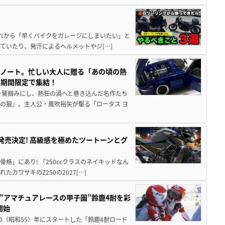
と疲れから「早くバイクをガレージにしまいたい」と
ていたり、発汗によるヘルメットやジ[…]
トノート。忙しい大人に贈る「あの頃の熱
に期間限定で集結！
を鷲掴みにし、熱狂の渦へと巻き込んだ名作たち
の狼』。主人公・風吹裕矢が駆る「ロータス ヨ
5に発売決定! 高級感を極めたツートーンとグ
骨格」にあり! 「250ccクラスのネイキッドなん
ワサキのZ250の2027[…]
た”アマチュアレースの甲子園”鈴鹿4耐を彩
開始
80（昭和55）年にスタートした「鈴鹿4耐ロード