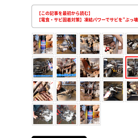
【この記事を最初から読む】
【電食・サビ固着対策】凍結パワーでサビを”ぶっ壊