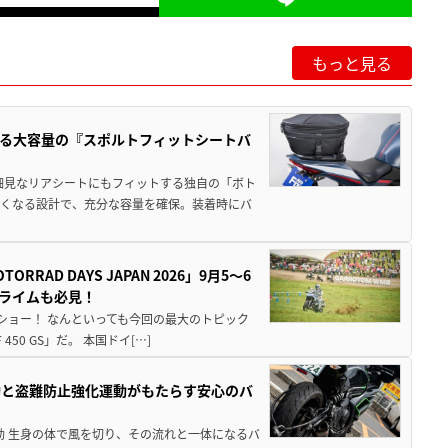
もっと見る
る大容量の『スポルトフィットシートバ
細見なリアシートにもフィットする独自の「ボト
広くなる設計で、充分な容量を確保。装着時にバ
AD DAYS JAPAN 2026」9月5〜6
クライムも必見！
解体ショー！ なんといっても今回の最大のトピック
0 GS」だ。 本国ドイ[…]
動と盗難防止強化運動がもたらす安心のバ
動 生身の体で風を切り、その流れと一体になるバ