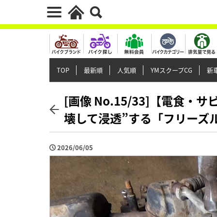
TOP
最新順
人気順
YMスクープCG
新車
[画像 No.15/33]【電
壊して浸透”する「フリーズ
2026/06/05