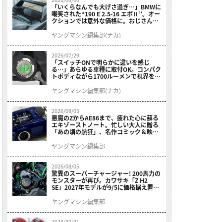
「いくらなんでも大げさ過ぎ…」BMWに
嘲笑された“190 E 2.5-16 エボⅡ”。オー
クションでは意外な価格に。おじさん達
が少年だった頃の憧れのクルマを深堀り
ヤングマシン編集部(ナカ)
2026/07/29
「スイッチONで明らかに違いを感じ
る…」あらゆる車種に取付OK。コンパク
トボディながら1700ルーメンで視界を確
保する［デイトナ・LEDフォグランプユ
ニット プレシャスレイ スモール］
ヤングマシン編集部(ナカ)
2026/08/05
悪魔のZからAE86まで、疲れた心に蘇る
エキゾーストノート。忙しい大人に贈る
「あの頃の熱狂」、名作コミック＆映画
の愛機たちが東京駅地下に期間限定で集
結！
ヤングマシン編集部
2026/08/05
驚異のスーパーチャージャー! 200馬力の
モンスターが再び。カワサキ「Z H2
SE」2027年モデルが9/5に価格据え置き
で発売
ヤングマシン編集部
2026/07/31