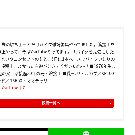
20歳の頃ちょっとだけバイク雑誌編集やってました。溶接工を
以上やって、今はYouTubeやってます。「バイクを元気にした
」というコンセプトのもと、3日に1本ペースでバイクいじりの
を投稿中。よかったら遊びにきてくださいね～！■1976年生ま
児の父 溶接歴20年の元・溶接工 ■愛車:リトルカブ／XR100
ド／NSR50／ママチャリ
:
YouTube
｜
X
投稿一覧へ