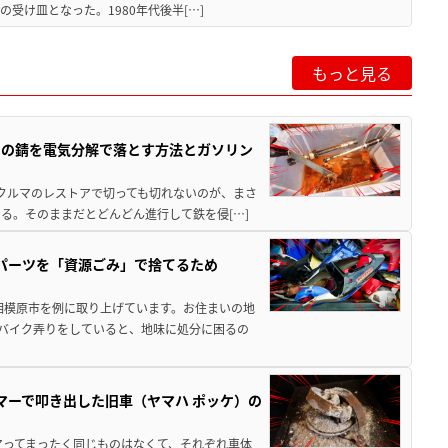
受け皿となった。1980年代後半[…]
もっと見る
ツの錆を電気分解で落とす方法とガソリン
クやクルマのレストアで切っても切れないのが、まさ
る。そのままだとどんどん進行して鉄を侵[…]
装パーツを「資源ごみ」で捨てるため
相模原市を例に取り上げています。お住まいの地
 バイク弄りをしていると、地味に処分に困るの
マーで叩き出した旧車（ヤマハ ポッケ）の
アってまったく同じものはなくて、それぞれ車体