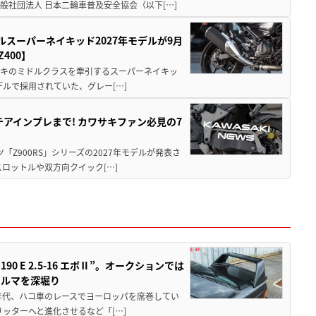
社団法人 日本二輪車普及安全協会（以下[…]
ルスーパーネイキッド2027年モデルが9月
400】
ワサキのミドルクラスを牽引するスーパーネイキッ
モデルで採用されていた、グレー[…]
テアインプレまで! カワサキファン必見の7
ツ「Z900RS」シリーズの2027年モデルが発表さ
ロットルや双方向クイック[…]
 E 2.5-16 エボⅡ”。オークションでは
クルマを深堀り
80年代、ハコ車のレースでヨーロッパを席巻してい
5リッターへと進化させるなど「[…]