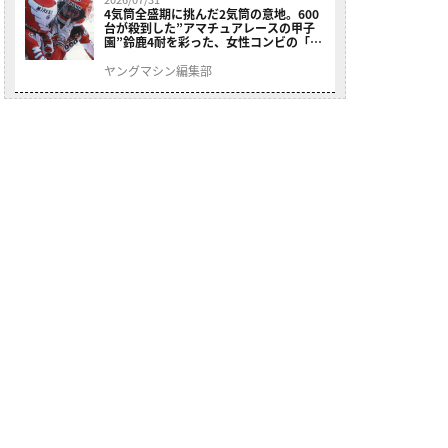
4気筒全盛期に挑んだ2気筒の意地。600
台が殺到した”アマチュアレースの甲子
園”鈴鹿4耐を彩った、女性コンビの「ス
ズキGSX400E」が特別展示開始
ヤングマシン編集部