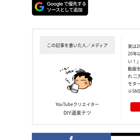
この記事を書いた人／メディア
実は
20年
い！
動画
れ 二
モター
※SNS
YouTubeクリエイター
DIY道楽テツ