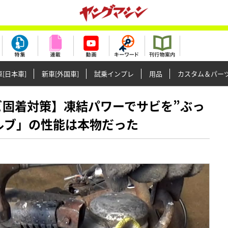
[日本車]
新車[外国車]
試乗インプレ
用品
カスタム＆パー
食・サビ固着対策】凍結パワーでサビを”ぶっ
ルブ」の性能は本物だった