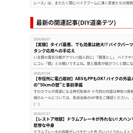
レース」は、またたく間にバイクブームに沸く若者たちの情熱の
最新の関連記事(DIY道楽テツ)
2026/08/07
【実験】タイパ最悪、でも効果は絶大!? バイクパー
タンク応用への手応え
いま錆の電気分解がアツい!(個人的に) 「錆落とし」 バイ
にコレ「錆」との戦いですよね。鉄と酸素が結びつくと錆にな
2026/07/24
【市役所に電凸取材】ABSもPPもOK? バイクの外
の“50cmの壁”と事前準備
すわカウルが資源になる時代到来か ※今回の内容は神奈川県
域のルールについては、各自治体のHP等をご確認ください。
[…]
2026/07/17
【レストア地獄】ドラムブレーキが外れない! 大ハン
悲惨な中身
ドラムブレーキの固着がレベチだった件 古いバイクのレスト