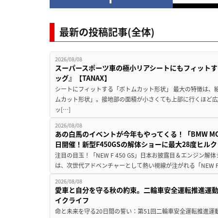
最新の投稿記事(全体)
2026/08/08
スーパースポーツ車の極小リアシートにもフィットす
ッグ』【TANAX】
シートにフィットする「ボトムカット形状」 最大の特徴は、
ムカット形状」。接地部の面積が小さくても上部に行くほど
ッ[…]
2026/08/08
あの白馬のイベントが今年もやってくる！「BMW MOTORR
日開催！新型F450GSの解体ショーに最大28度ヒル
注目の目玉！「NEW F 450 GS」日本お披露目＆エンジン
は、次世代アドベンチャーとして熱い視線が注がれる「NEW F 45
2026/08/08
愛車と自分を守る秋の約束。二輪車安全運転推進運
イクライフ
命と未来を守る20日間の誓い：第51回二輪車安全運転推進運