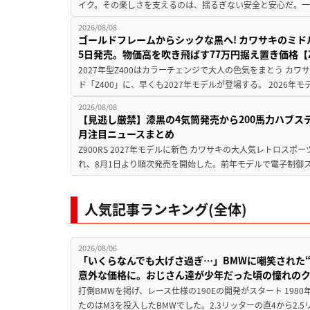
イク。その楽しさを支えるのは、揺るぎない安全と安心だ。一般
2026/08/08
ゴールドフレームからシックな黒へ! カワサキのミド
5日発売。物価高を吹き飛ばす77万円据え置き価格【Z
2027年型Z400はカラーチェンジで大人の色気をまとう カ
ド「Z400」に、早くも2027年モデルが登場する。 2026年
2026/08/08
【見逃し厳禁】漆黒の4気筒発売から200馬力ハブス
月注目ニュースまとめ
Z900RS 2027年モデルに新色 カワサキの大人気レトロスポー
れ、8月1日より順次発売を開始した。前年モデルで電子制御ス
人気記事ランキング(全体)
2026/08/06
「いくらなんでも大げさ過ぎ…」BMWに嘲笑された“190
意外な価格に。おじさん達が少年だった頃の憧れの
打倒BMWを掲げ、レース仕様の190Eの開発がスタート 19
たのはM3を投入したBMWでした。2.3リッターの直4から2.