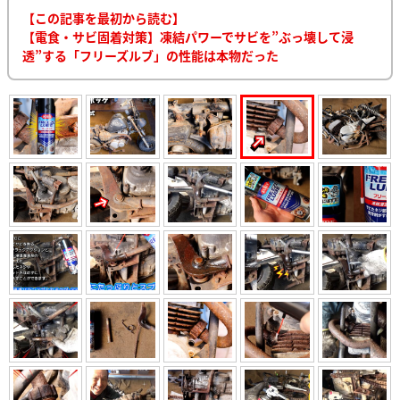
【この記事を最初から読む】
【電食・サビ固着対策】凍結パワーでサビを”ぶっ壊して浸
透”する「フリーズルブ」の性能は本物だった