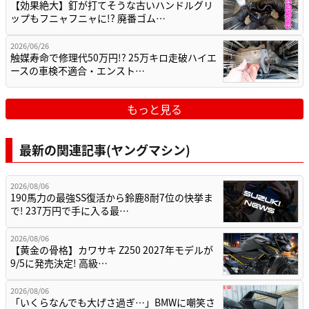
【効果絶大】釘が打てそうな古いハンドルグリ
ップもフニャフニャに!? 廃番ゴム…
2026/06/26
触媒寿命で修理代50万円!? 25万キロ走破ハイエ
ースの車検不適合・エンスト…
もっと見る
最新の関連記事(ヤングマシン)
2026/08/06
190馬力の最強SS復活から鈴鹿8耐7位の快挙ま
で! 237万円で手に入る最…
2026/08/06
【黄金の骨格】カワサキ Z250 2027年モデルが
9/5に発売決定! 高級…
2026/08/06
「いくらなんでも大げさ過ぎ…」BMWに嘲笑さ