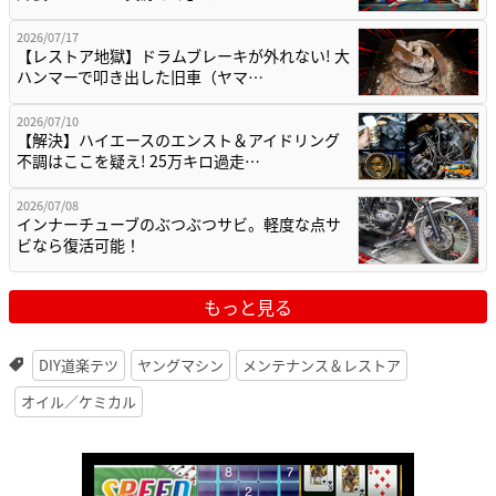
2026/07/17
【レストア地獄】ドラムブレーキが外れない! 大
ハンマーで叩き出した旧車（ヤマ…
2026/07/10
【解決】ハイエースのエンスト＆アイドリング
不調はここを疑え! 25万キロ過走…
2026/07/08
インナーチューブのぶつぶつサビ。軽度な点サ
ビなら復活可能！
もっと見る
DIY道楽テツ
ヤングマシン
メンテナンス＆レストア
オイル／ケミカル