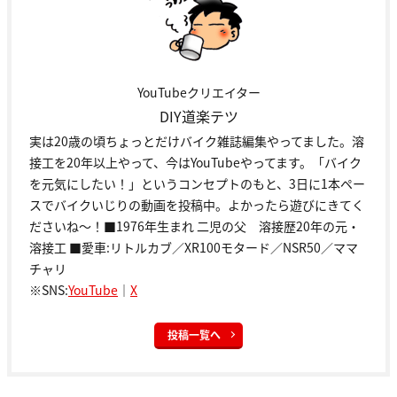
YouTubeクリエイター
DIY道楽テツ
実は20歳の頃ちょっとだけバイク雑誌編集やってました。溶
接工を20年以上やって、今はYouTubeやってます。「バイク
を元気にしたい！」というコンセプトのもと、3日に1本ペー
スでバイクいじりの動画を投稿中。よかったら遊びにきてく
ださいね～！■1976年生まれ 二児の父 溶接歴20年の元・
溶接工 ■愛車:リトルカブ／XR100モタード／NSR50／ママ
チャリ
※SNS:
YouTube
｜
X
投稿一覧へ