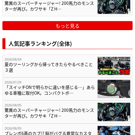
驚異のスーパーチャージャー! 200馬力のモンス
ターが再び。カワサキ「Z H…
もっと見る
人気記事ランキング(全体)
2026/08/04
夏のツーリングから帰ってきたらやるべきこと
３選
2026/07/29
「スイッチONで明らかに違いを感じる…」あら
ゆる車種に取付OK。コンパクトボ…
2026/08/05
驚異のスーパーチャージャー! 200馬力のモンス
ターが再び。カワサキ「Z H…
2026/08/05
ブレンボ6基のカブ!? 脳がバグる異常なカスタ