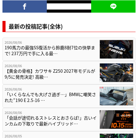
最新の投稿記事(全体)
2026/08/06
190馬力の最強SS復活から鈴鹿8耐7位の快挙ま
で! 237万円で手に入る最…
2026/08/06
【黄金の骨格】カワサキ Z250 2027年モデルが
9/5に発売決定! 高級…
2026/08/06
「いくらなんでも大げさ過ぎ…」BMWに嘲笑さ
れた“190 E 2.5-16 …
2026/08/06
「会話が途切れるストレスとおさらば!」古いイ
ンカムの下取りで最新ハイブリッド…
2026/08/05