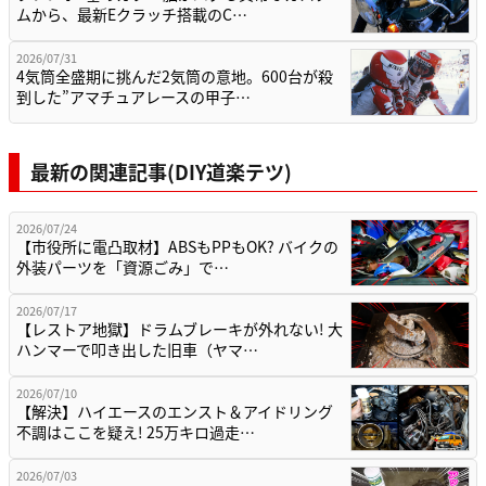
ムから、最新Eクラッチ搭載のC…
2026/07/31
4気筒全盛期に挑んだ2気筒の意地。600台が殺
到した”アマチュアレースの甲子…
最新の関連記事(DIY道楽テツ)
2026/07/24
【市役所に電凸取材】ABSもPPもOK? バイクの
外装パーツを「資源ごみ」で…
2026/07/17
【レストア地獄】ドラムブレーキが外れない! 大
ハンマーで叩き出した旧車（ヤマ…
2026/07/10
【解決】ハイエースのエンスト＆アイドリング
不調はここを疑え! 25万キロ過走…
2026/07/03