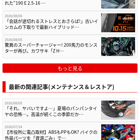
れた“190 E 2.5-16 …
2026/08/06
「会話が途切れるストレスとおさらば!」古いイ
ンカムの下取りで最新ハイブリッド…
2026/08/05
驚異のスーパーチャージャー! 200馬力のモンス
ターが再び。カワサキ「Z H…
もっと見る
最新の関連記事(メンテナンス＆レストア)
2026/08/05
「それ、ヤバいですよ…」夏場のパンパンタイ
ヤの恐怖…。高温が続くこの季節だか…
2026/07/24
【市役所に電凸取材】ABSもPPもOK? バイクの
外装パーツを「資源ごみ」で…