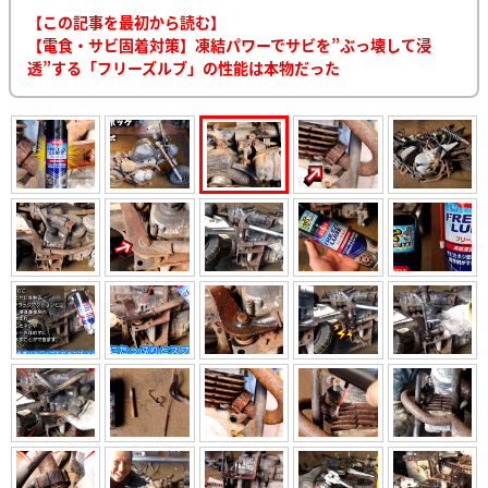
【この記事を最初から読む】
【電食・サビ固着対策】凍結パワーでサビを”ぶっ壊して浸
透”する「フリーズルブ」の性能は本物だった