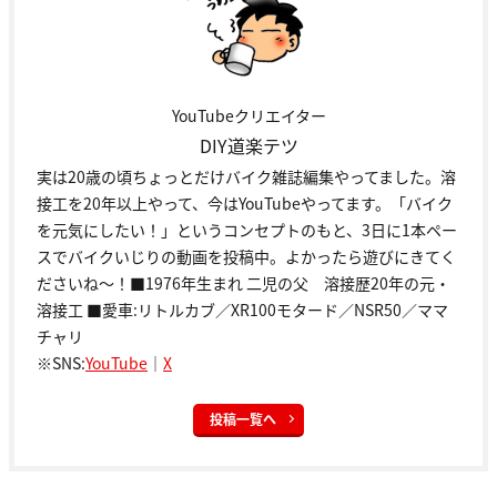
YouTubeクリエイター
DIY道楽テツ
実は20歳の頃ちょっとだけバイク雑誌編集やってました。溶
接工を20年以上やって、今はYouTubeやってます。「バイク
を元気にしたい！」というコンセプトのもと、3日に1本ペー
スでバイクいじりの動画を投稿中。よかったら遊びにきてく
ださいね～！■1976年生まれ 二児の父 溶接歴20年の元・
溶接工 ■愛車:リトルカブ／XR100モタード／NSR50／ママ
チャリ
※SNS:
YouTube
｜
X
投稿一覧へ