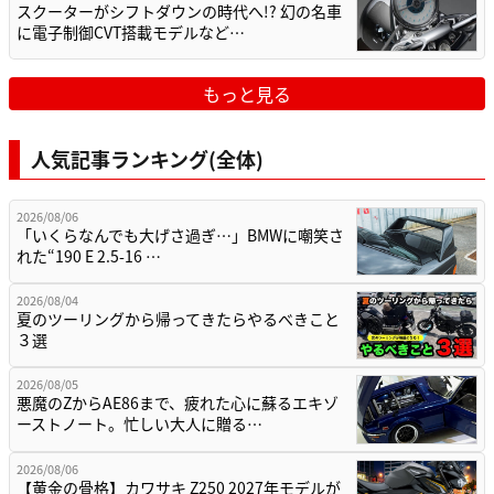
スクーターがシフトダウンの時代へ!? 幻の名車
に電子制御CVT搭載モデルなど…
もっと見る
人気記事ランキング(全体)
2026/08/06
「いくらなんでも大げさ過ぎ…」BMWに嘲笑さ
れた“190 E 2.5-16 …
2026/08/04
夏のツーリングから帰ってきたらやるべきこと
３選
2026/08/05
悪魔のZからAE86まで、疲れた心に蘇るエキゾ
ーストノート。忙しい大人に贈る…
2026/08/06
【黄金の骨格】カワサキ Z250 2027年モデルが