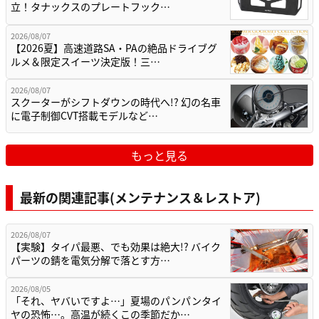
立！タナックスのプレートフック…
2026/08/07
【2026夏】高速道路SA・PAの絶品ドライブグ
ルメ＆限定スイーツ決定版！三…
2026/08/07
スクーターがシフトダウンの時代へ!? 幻の名車
に電子制御CVT搭載モデルなど…
もっと見る
最新の関連記事(メンテナンス＆レストア)
2026/08/07
【実験】タイパ最悪、でも効果は絶大!? バイク
パーツの錆を電気分解で落とす方…
2026/08/05
「それ、ヤバいですよ…」夏場のパンパンタイ
ヤの恐怖…。高温が続くこの季節だか…