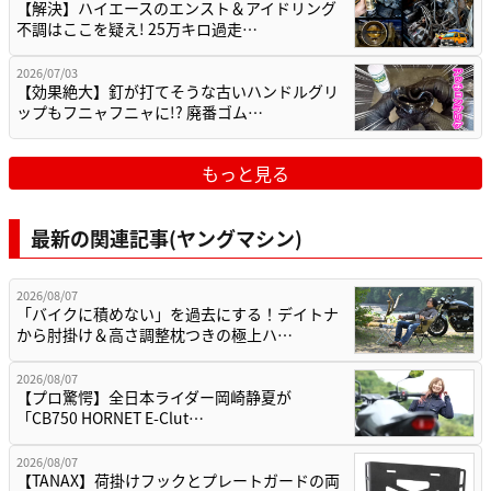
【解決】ハイエースのエンスト＆アイドリング
不調はここを疑え! 25万キロ過走…
2026/07/03
【効果絶大】釘が打てそうな古いハンドルグリ
ップもフニャフニャに!? 廃番ゴム…
もっと見る
最新の関連記事(ヤングマシン)
2026/08/07
「バイクに積めない」を過去にする！デイトナ
から肘掛け＆高さ調整枕つきの極上ハ…
2026/08/07
【プロ驚愕】全日本ライダー岡崎静夏が
「CB750 HORNET E-Clut…
2026/08/07
【TANAX】荷掛けフックとプレートガードの両