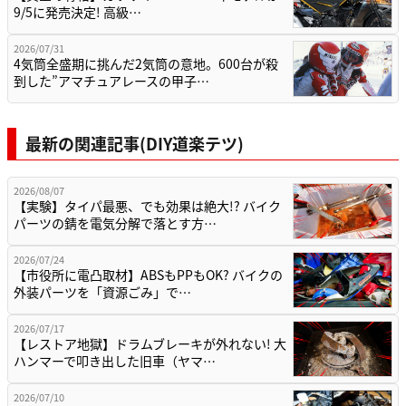
9/5に発売決定! 高級…
2026/07/31
4気筒全盛期に挑んだ2気筒の意地。600台が殺
到した”アマチュアレースの甲子…
最新の関連記事(DIY道楽テツ)
2026/08/07
【実験】タイパ最悪、でも効果は絶大!? バイク
パーツの錆を電気分解で落とす方…
2026/07/24
【市役所に電凸取材】ABSもPPもOK? バイクの
外装パーツを「資源ごみ」で…
2026/07/17
【レストア地獄】ドラムブレーキが外れない! 大
ハンマーで叩き出した旧車（ヤマ…
2026/07/10