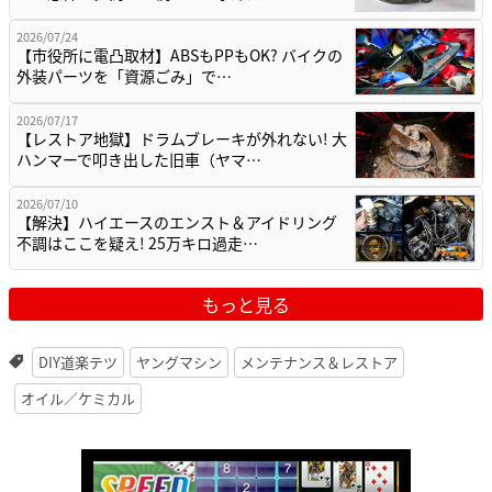
2026/07/24
【市役所に電凸取材】ABSもPPもOK? バイクの
外装パーツを「資源ごみ」で…
2026/07/17
【レストア地獄】ドラムブレーキが外れない! 大
ハンマーで叩き出した旧車（ヤマ…
2026/07/10
【解決】ハイエースのエンスト＆アイドリング
不調はここを疑え! 25万キロ過走…
もっと見る
DIY道楽テツ
ヤングマシン
メンテナンス＆レストア
オイル／ケミカル