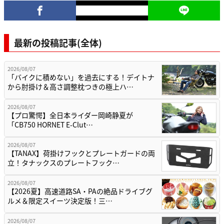
最新の投稿記事(全体)
2026/08/07
「バイクに積めない」を過去にする！デイトナ
から肘掛け＆高さ調整枕つきの極上ハ…
2026/08/07
【プロ驚愕】全日本ライダー岡崎静夏が
「CB750 HORNET E-Clut…
2026/08/07
【TANAX】荷掛けフックとプレートガードの両
立！タナックスのプレートフック…
2026/08/07
【2026夏】高速道路SA・PAの絶品ドライブグ
ルメ＆限定スイーツ決定版！三…
2026/08/07