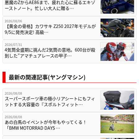
悪魔のZからAE86まで、疲れた心に蘇るエキゾ
ーストノート。忙しい大人に贈る…
2026/08/06
【黄金の骨格】カワサキ Z250 2027年モデルが
9/5に発売決定! 高級…
2026/07/31
4気筒全盛期に挑んだ2気筒の意地。600台が殺
到した”アマチュアレースの甲子…
最新の関連記事(ヤングマシン)
2026/08/08
スーパースポーツ車の極小リアシートにもフィ
ットする大容量の『スポルトフィット…
2026/08/08
あの白馬のイベントが今年もやってくる！
「BMW MOTORRAD DAYS …