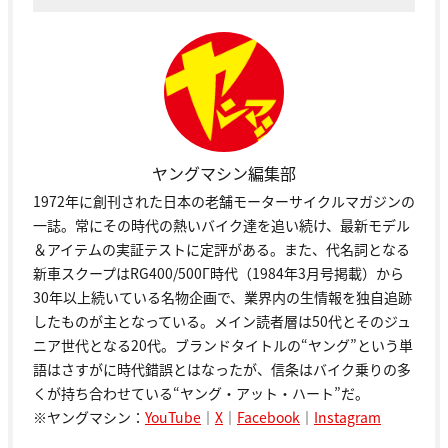
ヤングマシン編集部
1972年に創刊された日本の老舗モーターサイクルマガジンの
一誌。常にその時代の熱いバイク達を追い続け、最新モデル
＆アイテムの実証テストに定評がある。また、代名詞となる
新車スクープはRG400/500Γ時代（1984年3月号掲載）から
30年以上続いている名物企画で、業界内の生情報を独自追跡
したものが主となっている。メイン読者層は50代とそのジュ
ニア世代となる20代。ブランドタイトルの“ヤング”という単
語はさすがに時代錯誤とはなったが、信条はバイク乗りの多
くが持ち合わせている“ヤング・アット・ハート”だ。
※ヤングマシン：
YouTube
｜
X
｜
Facebook
｜
Instagram