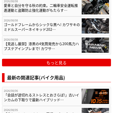
2026/08/08
愛車と自分を守る秋の約束。二輪車安全運転推
進運動と盗難防止強化運動がもたらす…
2026/08/08
ゴールドフレームからシックな黒へ! カワサキの
ミドルスーパーネイキッド202…
2026/08/08
【見逃し厳禁】漆黒の4気筒発売から200馬力ハ
ブステアインプレまで! カワサ…
もっと見る
最新の関連記事(バイク用品)
2026/08/06
「会話が途切れるストレスとおさらば!」古いイ
ンカムの下取りで最新ハイブリッド…
2026/08/05