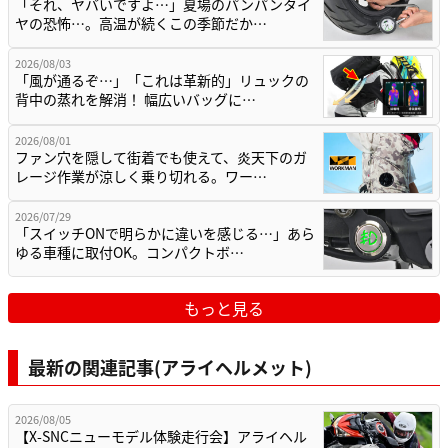
「それ、ヤバいですよ…」夏場のパンパンタイ
ヤの恐怖…。高温が続くこの季節だか…
2026/08/03
「風が通るぞ…」「これは革新的」リュックの
背中の蒸れを解消！ 幅広いバッグに…
2026/08/01
ファン穴を隠して街着でも使えて、炎天下のガ
レージ作業が涼しく乗り切れる。ワー…
2026/07/29
「スイッチONで明らかに違いを感じる…」あら
ゆる車種に取付OK。コンパクトボ…
もっと見る
最新の関連記事(アライヘルメット)
2026/08/05
【X-SNCニューモデル体験走行会】アライヘル