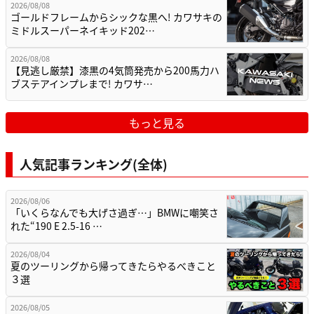
2026/08/08
ゴールドフレームからシックな黒へ! カワサキの
ミドルスーパーネイキッド202…
2026/08/08
【見逃し厳禁】漆黒の4気筒発売から200馬力ハ
ブステアインプレまで! カワサ…
もっと見る
人気記事ランキング(全体)
2026/08/06
「いくらなんでも大げさ過ぎ…」BMWに嘲笑さ
れた“190 E 2.5-16 …
2026/08/04
夏のツーリングから帰ってきたらやるべきこと
３選
2026/08/05