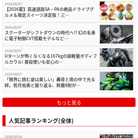
2026/08/07
【2026夏】高速道路SA・PAの絶品ドライブグ
ルメ＆限定スイーツ決定版！三…
2026/08/07
スクーターがシフトダウンの時代へ!? 幻の名車
に電子制御CVT搭載モデルなど…
2026/08/07
Uターンが怖くなくなる167kgの超軽量ボディフ
ルカウル! 普段使いも安心の…
2026/08/07
「限界に挑む姿は美しい」轟音と雨の中で光る
絆。若月佑美と振り返る、鈴鹿8耐が…
もっと見る
人気記事ランキング(全体)
2026/08/04