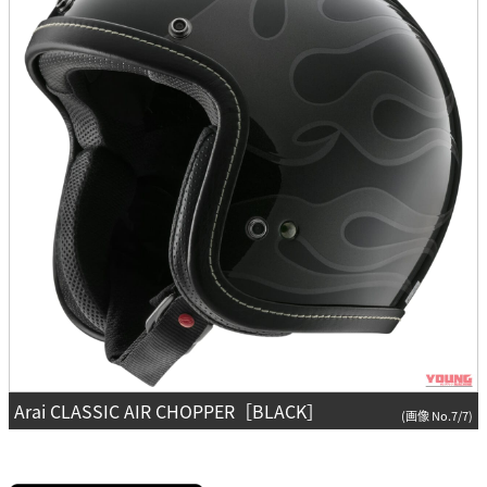
Arai CLASSIC AIR CHOPPER［BLACK］
(画像 No.7/7)