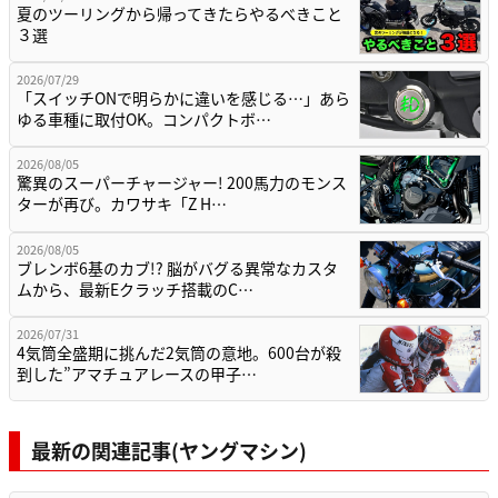
夏のツーリングから帰ってきたらやるべきこと
３選
2026/07/29
「スイッチONで明らかに違いを感じる…」あら
ゆる車種に取付OK。コンパクトボ…
2026/08/05
驚異のスーパーチャージャー! 200馬力のモンス
ターが再び。カワサキ「Z H…
2026/08/05
ブレンボ6基のカブ!? 脳がバグる異常なカスタ
ムから、最新Eクラッチ搭載のC…
2026/07/31
4気筒全盛期に挑んだ2気筒の意地。600台が殺
到した”アマチュアレースの甲子…
最新の関連記事(ヤングマシン)