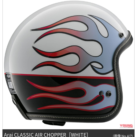
Arai CLASSIC AIR CHOPPER［WHITE］
(画像 No.4/7)