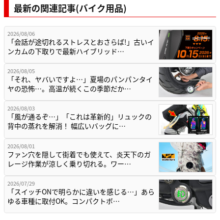
最新の関連記事(バイク用品)
2026/08/06
「会話が途切れるストレスとおさらば!」古いイ
ンカムの下取りで最新ハイブリッド…
2026/08/05
「それ、ヤバいですよ…」夏場のパンパンタイ
ヤの恐怖…。高温が続くこの季節だか…
2026/08/03
「風が通るぞ…」「これは革新的」リュックの
背中の蒸れを解消！ 幅広いバッグに…
2026/08/01
ファン穴を隠して街着でも使えて、炎天下のガ
レージ作業が涼しく乗り切れる。ワー…
2026/07/29
「スイッチONで明らかに違いを感じる…」あら
ゆる車種に取付OK。コンパクトボ…