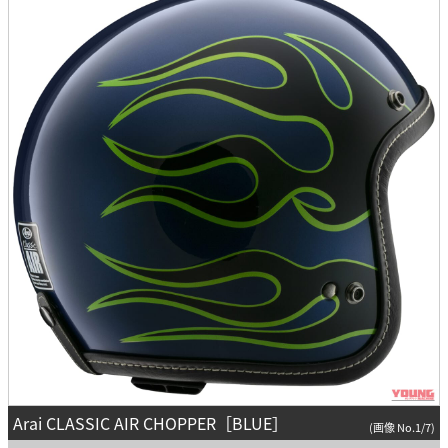
Arai CLASSIC AIR CHOPPER［BLUE］
(画像 No.1/7)