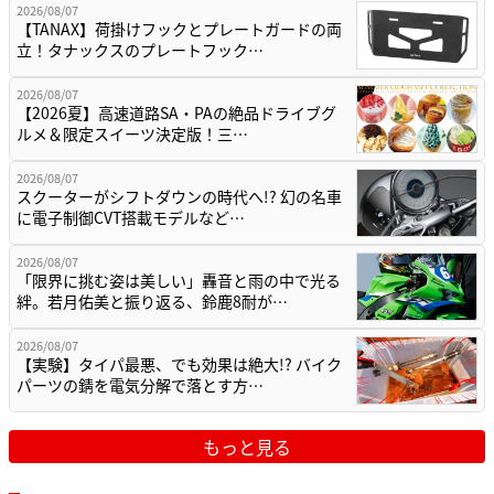
2026/08/07
【TANAX】荷掛けフックとプレートガードの両
立！タナックスのプレートフック…
2026/08/07
【2026夏】高速道路SA・PAの絶品ドライブグ
ルメ＆限定スイーツ決定版！三…
2026/08/07
スクーターがシフトダウンの時代へ!? 幻の名車
に電子制御CVT搭載モデルなど…
2026/08/07
「限界に挑む姿は美しい」轟音と雨の中で光る
絆。若月佑美と振り返る、鈴鹿8耐が…
2026/08/07
【実験】タイパ最悪、でも効果は絶大!? バイク
パーツの錆を電気分解で落とす方…
もっと見る