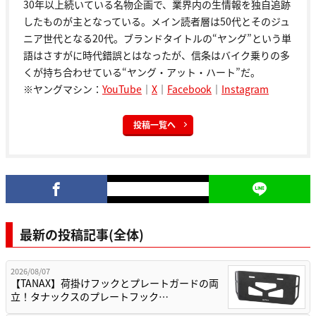
30年以上続いている名物企画で、業界内の生情報を独自追跡
したものが主となっている。メイン読者層は50代とそのジュ
ニア世代となる20代。ブランドタイトルの“ヤング”という単
語はさすがに時代錯誤とはなったが、信条はバイク乗りの多
くが持ち合わせている“ヤング・アット・ハート”だ。
※ヤングマシン：
YouTube
｜
X
｜
Facebook
｜
Instagram
投稿一覧へ
最新の投稿記事(全体)
2026/08/07
【TANAX】荷掛けフックとプレートガードの両
立！タナックスのプレートフック…