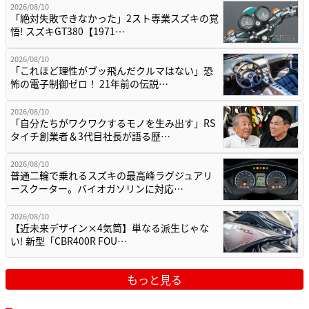
2026/08/10
「絶対失敗できなかった」2スト専業スズキの覚
悟! スズキGT380【1971…
2026/08/10
「これほど理性がブッ飛んだクルマはない」恐
怖の電子制御ゼロ！ 21年前の伝説…
2026/08/10
「自分たちがワクワクするモノを生み出す」RS
タイチ創業者＆3代目社長が語る歴…
2026/08/10
普通二輪で乗れるスズキの最高峰ラグジュアリ
ースクーター。バイオガソリンに対応…
2026/08/10
【近未来デザイン×4気筒】単なる派生じゃな
い! 新型「CBR400R FOU…
もっと見る