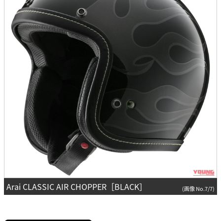
Arai CLASSIC AIR CHOPPER［BLACK］
(画像 No.7/7)