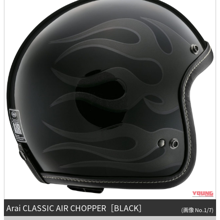
Arai CLASSIC AIR CHOPPER［BLACK］
(画像 No.1/7)