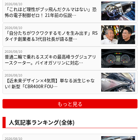
2026/08/10
「これほど理性がブッ飛んだクルマはない」恐
怖の電子制御ゼロ！ 21年前の伝説…
2026/08/10
「自分たちがワクワクするモノを生み出す」RS
タイチ創業者＆3代目社長が語る歴…
2026/08/10
普通二輪で乗れるスズキの最高峰ラグジュアリ
ースクーター。バイオガソリンに対応…
2026/08/10
【近未来デザイン×4気筒】単なる派生じゃな
い! 新型「CBR400R FOU…
もっと見る
人気記事ランキング(全体)
2026/08/10