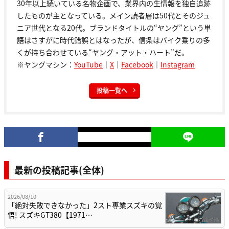
30年以上続いている名物企画で、業界内の生情報を独自追跡
したものが主となっている。メイン読者層は50代とそのジュ
ニア世代となる20代。ブランドタイトルの“ヤング”という単
語はさすがに時代錯誤とはなったが、信条はバイク乗りの多
くが持ち合わせている“ヤング・アット・ハート”だ。
※ヤングマシン：
YouTube
｜
X
｜
Facebook
｜
Instagram
投稿一覧へ
最新の投稿記事(全体)
2026/08/10
「絶対失敗できなかった」2スト専業スズキの覚
悟! スズキGT380【1971…