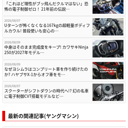
「これほど理性がブッ飛んだクルマはない」恐
怖の電子制御ゼロ！ 21年前の伝説…
2026/08/07
Uターンが怖くなくなる167kgの超軽量ボディフ
ルカウル! 普段使いも安心の…
2026/08/09
中身はそのまま完成度をキープ! カワサキNinja
250が2027年モデル…
2026/08/09
なぜヨシムラはコンプリート車を作り続けたの
か? ハヤブサX-1からオフ車をモ…
2026/08/07
スクーターがシフトダウンの時代へ!? 幻の名車
に電子制御CVT搭載モデルなど…
最新の関連記事(ヤングマシン)