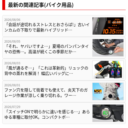
最新の関連記事(バイク用品)
2026/08/06
「会話が途切れるストレスとおさらば!」古いイ
ンカムの下取りで最新ハイブリッド…
2026/08/05
「それ、ヤバいですよ…」夏場のパンパンタイ
ヤの恐怖…。高温が続くこの季節だか…
2026/08/03
「風が通るぞ…」「これは革新的」リュックの
背中の蒸れを解消！ 幅広いバッグに…
2026/08/01
ファン穴を隠して街着でも使えて、炎天下のガ
レージ作業が涼しく乗り切れる。ワー…
2026/07/29
「スイッチONで明らかに違いを感じる…」あら
ゆる車種に取付OK。コンパクトボ…