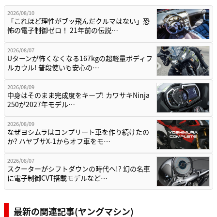
2026/08/10
「これほど理性がブッ飛んだクルマはない」恐
怖の電子制御ゼロ！ 21年前の伝説…
2026/08/07
Uターンが怖くなくなる167kgの超軽量ボディフ
ルカウル! 普段使いも安心の…
2026/08/09
中身はそのまま完成度をキープ! カワサキNinja
250が2027年モデル…
2026/08/09
なぜヨシムラはコンプリート車を作り続けたの
か? ハヤブサX-1からオフ車をモ…
2026/08/07
スクーターがシフトダウンの時代へ!? 幻の名車
に電子制御CVT搭載モデルなど…
最新の関連記事(ヤングマシン)