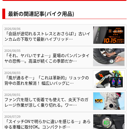
最新の関連記事(バイク用品)
2026/08/06
「会話が途切れるストレスとおさらば!」古いイ
ンカムの下取りで最新ハイブリッド…
2026/08/05
「それ、ヤバいですよ…」夏場のパンパンタイ
ヤの恐怖…。高温が続くこの季節だか…
2026/08/03
「風が通るぞ…」「これは革新的」リュックの
背中の蒸れを解消！ 幅広いバッグに…
2026/08/01
ファン穴を隠して街着でも使えて、炎天下のガ
レージ作業が涼しく乗り切れる。ワー…
2026/07/29
「スイッチONで明らかに違いを感じる…」あら
ゆる車種に取付OK。コンパクトボ…