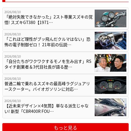
2026/08/10
「絶対失敗できなかった」2スト専業スズキの覚
悟! スズキGT380【1971…
2026/08/10
「これほど理性がブッ飛んだクルマはない」恐
怖の電子制御ゼロ！ 21年前の伝説…
2026/08/10
「自分たちがワクワクするモノを生み出す」RS
タイチ創業者＆3代目社長が語る歴…
2026/08/10
普通二輪で乗れるスズキの最高峰ラグジュアリ
ースクーター。バイオガソリンに対応…
2026/08/10
【近未来デザイン×4気筒】単なる派生じゃな
い! 新型「CBR400R FOU…
もっと見る