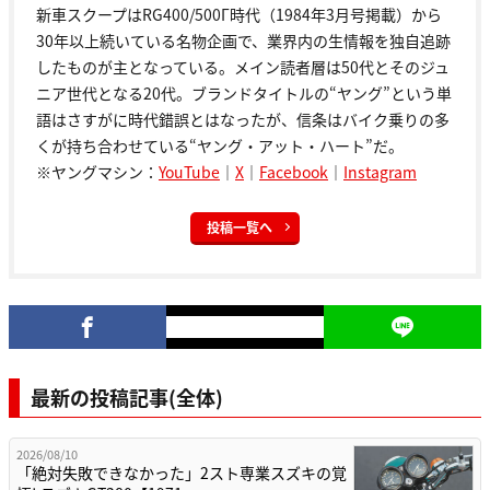
新車スクープはRG400/500Γ時代（1984年3月号掲載）から
30年以上続いている名物企画で、業界内の生情報を独自追跡
したものが主となっている。メイン読者層は50代とそのジュ
ニア世代となる20代。ブランドタイトルの“ヤング”という単
語はさすがに時代錯誤とはなったが、信条はバイク乗りの多
くが持ち合わせている“ヤング・アット・ハート”だ。
※ヤングマシン：
YouTube
｜
X
｜
Facebook
｜
Instagram
投稿一覧へ
最新の投稿記事(全体)
2026/08/10
「絶対失敗できなかった」2スト専業スズキの覚