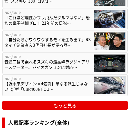
悟! スズキGT380【1971…
2026/08/10
「これほど理性がブッ飛んだクルマはない」恐
怖の電子制御ゼロ！ 21年前の伝説…
2026/08/10
「自分たちがワクワクするモノを生み出す」RS
タイチ創業者＆3代目社長が語る歴…
2026/08/10
普通二輪で乗れるスズキの最高峰ラグジュアリ
ースクーター。バイオガソリンに対応…
2026/08/10
【近未来デザイン×4気筒】単なる派生じゃな
い! 新型「CBR400R FOU…
もっと見る
人気記事ランキング(全体)