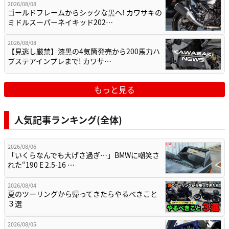
2026/08/08
ゴールドフレームからシックな黒へ! カワサキの
ミドルスーパーネイキッド202…
2026/08/08
【見逃し厳禁】漆黒の4気筒発売から200馬力ハ
ブステアインプレまで! カワサ…
もっと見る
人気記事ランキング(全体)
2026/08/06
「いくらなんでも大げさ過ぎ…」BMWに嘲笑さ
れた“190 E 2.5-16 …
2026/08/04
夏のツーリングから帰ってきたらやるべきこと
３選
2026/08/05