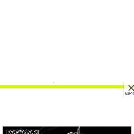
記事へ戻る
[画像 No.1/7]最新相場もわかる! 人気バイク歴代
モデル図鑑：カワサキZ900【赤の差し色が映え
る2019年モデル】
2025/06/17