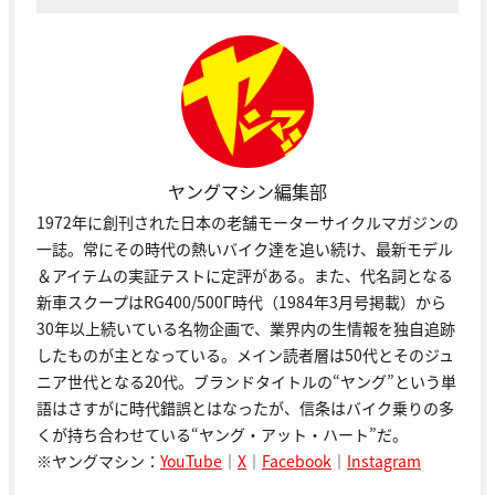
ヤングマシン編集部
1972年に創刊された日本の老舗モーターサイクルマガジンの
一誌。常にその時代の熱いバイク達を追い続け、最新モデル
＆アイテムの実証テストに定評がある。また、代名詞となる
新車スクープはRG400/500Γ時代（1984年3月号掲載）から
30年以上続いている名物企画で、業界内の生情報を独自追跡
したものが主となっている。メイン読者層は50代とそのジュ
ニア世代となる20代。ブランドタイトルの“ヤング”という単
語はさすがに時代錯誤とはなったが、信条はバイク乗りの多
くが持ち合わせている“ヤング・アット・ハート”だ。
※ヤングマシン：
YouTube
｜
X
｜
Facebook
｜
Instagram