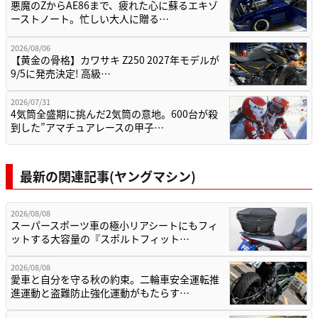
悪魔のZからAE86まで、疲れた心に蘇るエキゾ
ーストノート。忙しい大人に贈る…
2026/08/06
【黄金の骨格】カワサキ Z250 2027年モデルが
9/5に発売決定! 高級…
2026/07/31
4気筒全盛期に挑んだ2気筒の意地。600台が殺
到した”アマチュアレースの甲子…
最新の関連記事(ヤングマシン)
2026/08/08
スーパースポーツ車の極小リアシートにもフィ
ットする大容量の『スポルトフィット…
2026/08/08
愛車と自分を守る秋の約束。二輪車安全運転推
進運動と盗難防止強化運動がもたらす…