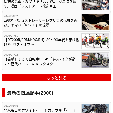
伝説の名車・カワサキ「650-W1」が息吹き返
す。漫画『レストア！～改造車工…
2026/08/02
1980年代、2ストレーサーレプリカの伝説を再
び。ヤマハ「RZ250」の流麗…
2026/07/31
【DT200R/CRM/KDX/RH】80〜90年代を駆け抜
けた「2ストオフ…
2026/07/22
【衝撃】まるで自転車! 114年前のバイクが動
く〜歴代ハーレーのキックスター…
もっと見る
最新の関連記事(Z900)
2025/10/10
北米独自のホワイトZ900！ カワサキ「Z900」