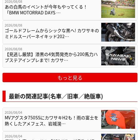
2026/08/08
あの白馬のイベントが今年もやってくる！
「BMW MOTORRAD DAYS …
2026/08/08
ゴールドフレームからシックな黒へ! カワサキの
ミドルスーパーネイキッド202…
2026/08/08
【見逃し厳禁】漆黒の4気筒発売から200馬力ハ
ブステアインプレまで! カワサ…
もっと見る
最新の関連記事(名車／旧車／絶版車)
2026/08/04
MVアグスタ750SSにカワサキH2も！雨の富士を
熱くしたアメフェス、岩城滉…
2026/08/04