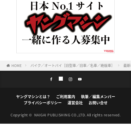
HOME
バイク／オートバイ［旧型車／旧車／名車／絶版車］
最新
ヤングマシンとは？
ご利用案内
執筆／編集メンバー
プライバシーポリシー
運営会社
お問い合せ
Copyright ©
NAIGAI PUBLISHING CO.,LTD.
All rights reserved.