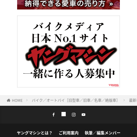
HOME
バイク／オートバイ［旧型車／旧車／名車／絶版車］
最新
ヤングマシンとは？
ご利用案内
執筆／編集メンバー