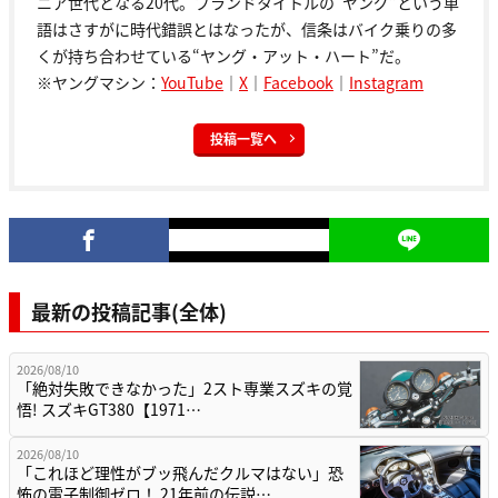
ニア世代となる20代。ブランドタイトルの“ヤング”という単
語はさすがに時代錯誤とはなったが、信条はバイク乗りの多
くが持ち合わせている“ヤング・アット・ハート”だ。
※ヤングマシン：
YouTube
｜
X
｜
Facebook
｜
Instagram
投稿一覧へ
最新の投稿記事(全体)
2026/08/10
「絶対失敗できなかった」2スト専業スズキの覚
悟! スズキGT380【1971…
2026/08/10
「これほど理性がブッ飛んだクルマはない」恐
怖の電子制御ゼロ！ 21年前の伝説…