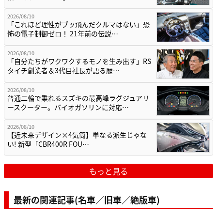
2026/08/10
「これほど理性がブッ飛んだクルマはない」恐
怖の電子制御ゼロ！ 21年前の伝説…
2026/08/10
「自分たちがワクワクするモノを生み出す」RS
タイチ創業者＆3代目社長が語る歴…
2026/08/10
普通二輪で乗れるスズキの最高峰ラグジュアリ
ースクーター。バイオガソリンに対応…
2026/08/10
【近未来デザイン×4気筒】単なる派生じゃな
い! 新型「CBR400R FOU…
もっと見る
最新の関連記事(名車／旧車／絶版車)