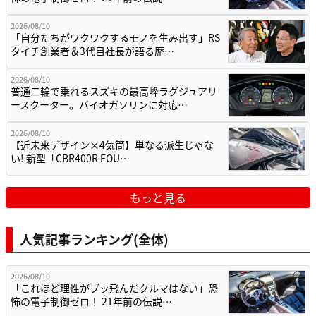
2026/08/10
「自分たちがワクワクするモノを生み出す」RS
タイチ創業者＆3代目社長が語る歴…
2026/08/10
普通二輪で乗れるスズキの最高峰ラグジュアリ
ースクーター。バイオガソリンに対応…
2026/08/10
【近未来デザイン×4気筒】単なる派生じゃな
い! 新型「CBR400R FOU…
もっと見る
人気記事ランキング(全体)
2026/08/10
「これほど理性がブッ飛んだクルマはない」恐
怖の電子制御ゼロ！ 21年前の伝説…