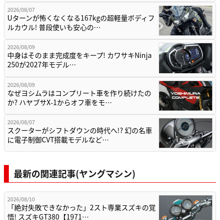
2026/08/07
Uターンが怖くなくなる167kgの超軽量ボディフ
ルカウル! 普段使いも安心の…
2026/08/09
中身はそのまま完成度をキープ! カワサキNinja
250が2027年モデル…
2026/08/09
なぜヨシムラはコンプリート車を作り続けたの
か? ハヤブサX-1からオフ車をモ…
2026/08/07
スクーターがシフトダウンの時代へ!? 幻の名車
に電子制御CVT搭載モデルなど…
最新の関連記事(ヤングマシン)
2026/08/10
「絶対失敗できなかった」2スト専業スズキの覚
悟! スズキGT380【1971…