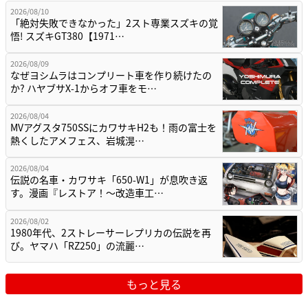
2026/08/10
「絶対失敗できなかった」2スト専業スズキの覚
悟! スズキGT380【1971…
2026/08/09
なぜヨシムラはコンプリート車を作り続けたの
か? ハヤブサX-1からオフ車をモ…
2026/08/04
MVアグスタ750SSにカワサキH2も！雨の富士を
熱くしたアメフェス、岩城滉…
2026/08/04
伝説の名車・カワサキ「650-W1」が息吹き返
す。漫画『レストア！～改造車工…
2026/08/02
1980年代、2ストレーサーレプリカの伝説を再
び。ヤマハ「RZ250」の流麗…
もっと見る