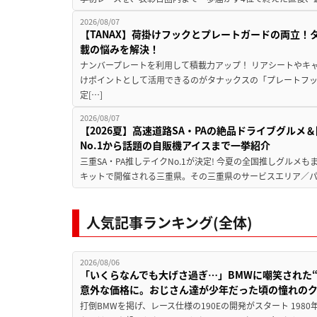
2026/08/07
【TANAX】荷掛けフックとプレートガードの両立
載の悩みを解決！
ナンバープレートを利用して積載力アップ！ リアシートやキ
けポイントとして活用できるのがタナックスの「プレートフ
定[…]
2026/08/07
【2026夏】高速道路SA・PAの絶品ドライブグル
No.1から話題の自販機アイスまで一挙紹介
三重SA・PA推しテイクNo.1が決定! 今夏の全国推しグルメ
キットで開催される三重県。その三重県のサービスエリア／パ
人気記事ランキング(全体)
2026/08/06
「いくらなんでも大げさ過ぎ…」BMWに嘲笑された“190
意外な価格に。おじさん達が少年だった頃の憧れの
打倒BMWを掲げ、レース仕様の190Eの開発がスタート 19