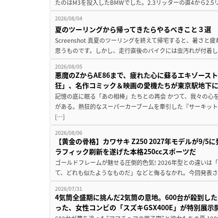
たのはM3を投入したBMWでした。2.3リッターの直4から2.
2026/08/04
夏のツーリングから帰ってきたらやるべきこと３選
Screenshot 真夏のツーリングを終えて帰宅すると、暑さ
思うものです。しかし、走行直後のバイクには虫汚れが付着し
2026/08/05
悪魔のZからAE86まで、疲れた心に蘇るエキゾース
狂」、名作コミック＆映画の愛機たちが東京駅地下
記憶の底に眠る「あの相棒」たちとの再会 かつて、我々の心
がある。熱狂的なスーパーカーブームを牽引した『サーキット
[…]
2026/08/06
【黄金の骨格】カワサキ Z250 2027年モデルが9/
ラフィック刷新を遂げた本格250ccスポーツだ
ゴールドフレームが魅せる圧倒的色気! 2026年型との違いは「
て、どれも似たようなものだ」などと侮るなかれ。今回発表されたカ
2026/07/31
4気筒全盛期に挑んだ2気筒の意地。600台が殺到し
った、女性コンビの「スズキGSX400E」が特別展示