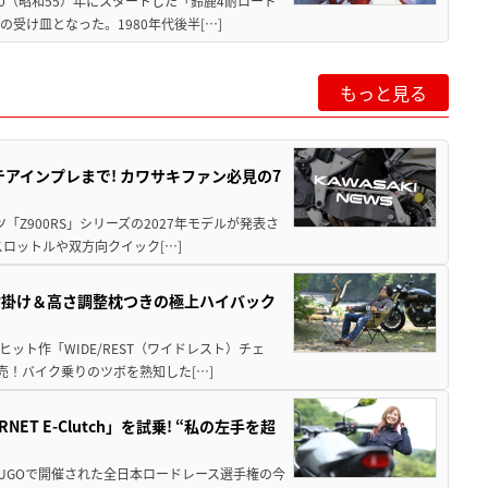
80（昭和55）年にスタートした「鈴鹿4耐ロード
受け皿となった。1980年代後半[…]
もっと見る
テアインプレまで! カワサキファン必見の7
ツ「Z900RS」シリーズの2027年モデルが発表さ
ロットルや双方向クイック[…]
肘掛け＆高さ調整枕つきの極上ハイバック
ット作「WIDE/REST（ワイドレスト）チェ
発売！バイク乗りのツボを熟知した[…]
T E-Clutch」を試乗! “私の左手を超
SUGOで開催された全日本ロードレース選手権の今