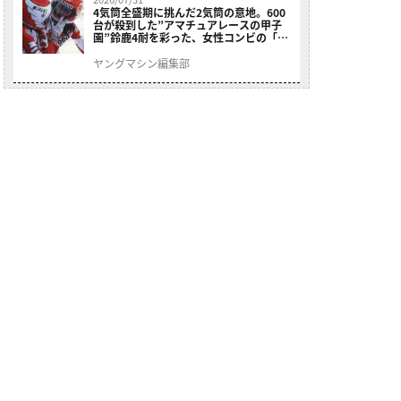
4気筒全盛期に挑んだ2気筒の意地。600
台が殺到した”アマチュアレースの甲子
園”鈴鹿4耐を彩った、女性コンビの「ス
ズキGSX400E」が特別展示開始
ヤングマシン編集部