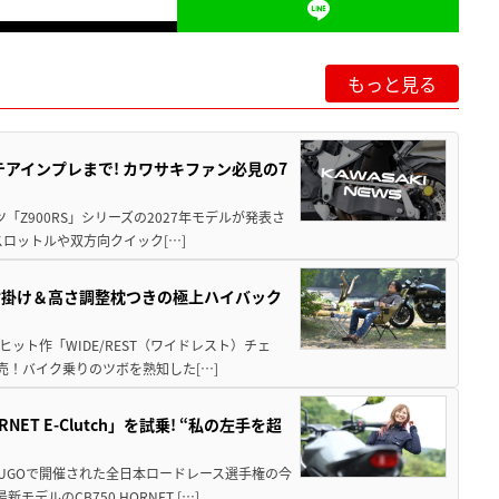
もっと見る
テアインプレまで! カワサキファン必見の7
ツ「Z900RS」シリーズの2027年モデルが発表さ
ロットルや双方向クイック[…]
肘掛け＆高さ調整枕つきの極上ハイバック
ット作「WIDE/REST（ワイドレスト）チェ
発売！バイク乗りのツボを熟知した[…]
T E-Clutch」を試乗! “私の左手を超
SUGOで開催された全日本ロードレース選手権の今
ルのCB750 HORNET […]