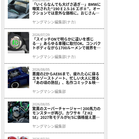
「いくらなんでも大げさ過ぎ…」BMWに
嘲笑された“190 E 2.5-16 エボⅡ”。オー
クションでは意外な価格に。おじさん達
が少年だった頃の憧れのクルマを深堀り
ヤングマシン編集部(ナカ)
2026/07/29
「スイッチONで明らかに違いを感じ
る…」あらゆる車種に取付OK。コンパク
トボディながら1700ルーメンで視界を確
保する［デイトナ・LEDフォグランプユ
ニット プレシャスレイ スモール］
ヤングマシン編集部(ナカ)
2026/08/05
悪魔のZからAE86まで、疲れた心に蘇る
エキゾーストノート。忙しい大人に贈る
「あの頃の熱狂」、名作コミック＆映画
の愛機たちが東京駅地下に期間限定で集
結！
ヤングマシン編集部
2026/08/05
驚異のスーパーチャージャー! 200馬力の
モンスターが再び。カワサキ「Z H2
SE」2027年モデルが9/5に価格据え置き
で発売
ヤングマシン編集部
2026/07/31