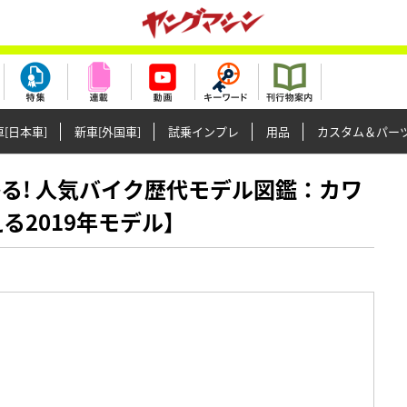
[日本車]
新車[外国車]
試乗インプレ
用品
カスタム＆パー
もわかる! 人気バイク歴代モデル図鑑：カワ
る2019年モデル】