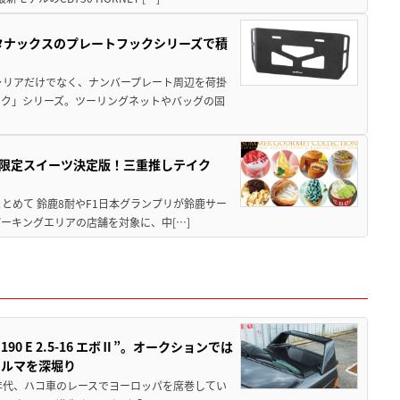
！タナックスのプレートフックシリーズで積
ャリアだけでなく、ナンバープレート周辺を荷掛
ック」シリーズ。ツーリングネットやバッグの固
メ＆限定スイーツ決定版！三重推しテイク
もまとめて 鈴鹿8耐やF1日本グランプリが鈴鹿サー
ーキングエリアの店舗を対象に、中[…]
 E 2.5-16 エボⅡ”。オークションでは
クルマを深堀り
80年代、ハコ車のレースでヨーロッパを席巻してい