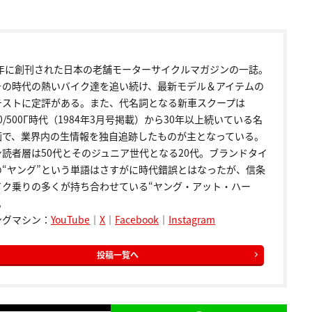
72年に創刊された日本の老舗モーターサイクルマガジンの一誌。
その時代の熱いバイク達を追い続け、最新モデル＆アイテムの
テストに定評がある。また、代名詞となる新車スクープは
00/500Γ時代（1984年3月号掲載）から30年以上続いている名
画で、業界内の生情報を独自追跡したものが主となっている。
ン読者層は50代とそのジュニア世代となる20代。ブランドタイ
の“ヤング”という単語はさすがに時代錯誤とはなったが、信条
イク乗りの多くが持ち合わせている“ヤング・アット・ハー
。
ングマシン：
YouTube
｜
X
｜
Facebook
｜
Instagram
投稿一覧へ