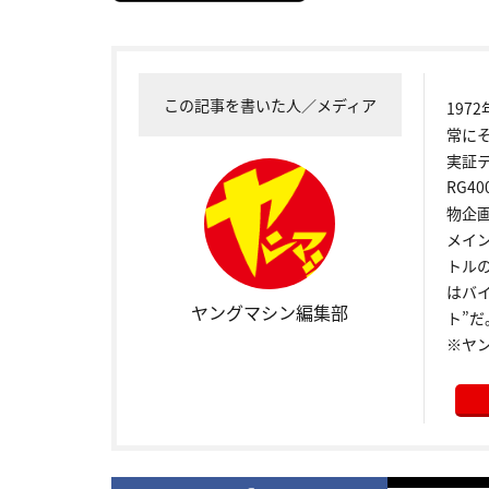
この記事を書いた人／メディア
19
常に
実証
RG4
物企
メイ
トル
はバ
ヤングマシン編集部
ト”だ
※ヤ