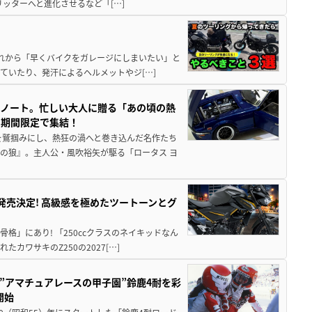
5リッターへと進化させるなど「[…]
と疲れから「早くバイクをガレージにしまいたい」と
ていたり、発汗によるヘルメットやジ[…]
トノート。忙しい大人に贈る「あの頃の熱
に期間限定で集結！
を鷲掴みにし、熱狂の渦へと巻き込んだ名作たち
の狼』。主人公・風吹裕矢が駆る「ロータス ヨ
5に発売決定! 高級感を極めたツートーンとグ
骨格」にあり! 「250ccクラスのネイキッドなん
ワサキのZ250の2027[…]
た”アマチュアレースの甲子園”鈴鹿4耐を彩
開始