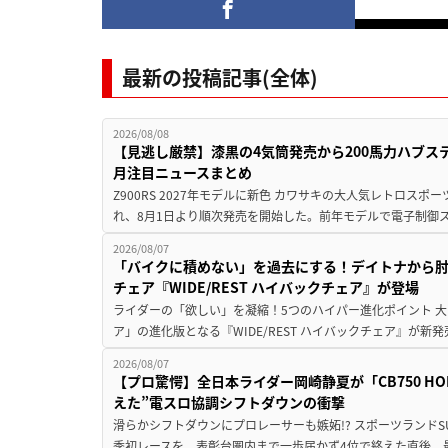
最新の投稿記事(全体)
2026/08/08
【見逃し厳禁】漆黒の4気筒発売から200馬力ハブス
月注目ニュースまとめ
Z900RS 2027年モデルに新色 カワサキの大人気レトロスポー
れ、8月1日より順次発売を開始した。前年モデルで電子制御ス
2026/08/07
「バイクに積めない」を過去にする！デイトナから
チェア『WIDE/REST ハイバックチェア』が登場
ライダーの「欲しい」を凝縮！5つのハイパー進化ポイント 大ヒ
ア」の進化版となる『WIDE/REST ハイバックチェア』が新
2026/08/07
【プロ驚愕】全日本ライダー岡崎静夏が「CB750 HORNE
えた”電スロ協調シフトダウンの衝撃
滑らかシフトダウンにプロレーサーも嫉妬!? スポーツランド
季初レースを、表彰台圏内まで一歩届かず4位で終えた直後、最新モデ