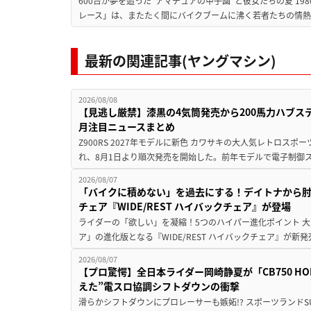
600台が夢を追った”アマチュアの甲子園”と彼女たちの夏 19
レース」は、またたく間にバイクブームに沸く若者たちの情熱の
最新の関連記事(ヤングマシン)
2026/08/08
【見逃し厳禁】漆黒の4気筒発売から200馬力ハブス
月注目ニュースまとめ
Z900RS 2027年モデルに新色 カワサキの大人気レトロスポー
れ、8月1日より順次発売を開始した。前年モデルで電子制御ス
2026/08/07
「バイクに積めない」を過去にする！デイトナから
チェア『WIDE/REST ハイバックチェア』が登場
ライダーの「欲しい」を凝縮！5つのハイパー進化ポイント 大ヒ
ア」の進化版となる『WIDE/REST ハイバックチェア』が新
2026/08/07
【プロ驚愕】全日本ライダー岡崎静夏が「CB750 HORNE
えた”電スロ協調シフトダウンの衝撃
滑らかシフトダウンにプロレーサーも嫉妬!? スポーツランド