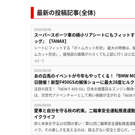
最新の投稿記事(全体)
2026/08/08
スーパースポーツ車の極小リアシートにもフィットす
ッグ』【TANAX】
シートにフィットする「ボトムカット形状」 最大の特徴は、
ムカット形状」。接地部の面積が小さくても上部に行くほど
ッ[…]
2026/08/08
あの白馬のイベントが今年もやってくる！「BMW MOTORR
日開催！新型F450GSの解体ショーに最大28度ヒル
注目の目玉！「NEW F 450 GS」日本お披露目＆エンジン
は、次世代アドベンチャーとして熱い視線が注がれる「NEW F 45
2026/08/08
愛車と自分を守る秋の約束。二輪車安全運転推進運
イクライフ
命と未来を守る20日間の誓い：第51回二輪車安全運転推進運
イク。その楽しさを支えるのは、揺るぎない安全と安心だ。一般