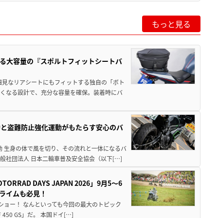
もっと見る
る大容量の『スポルトフィットシートバ
細見なリアシートにもフィットする独自の「ボト
広くなる設計で、充分な容量を確保。装着時にバ
動と盗難防止強化運動がもたらす安心のバ
動 生身の体で風を切り、その流れと一体になるバ
社団法人 日本二輪車普及安全協会（以下[…]
AD DAYS JAPAN 2026」9月5〜6
クライムも必見！
解体ショー！ なんといっても今回の最大のトピック
0 GS」だ。 本国ドイ[…]