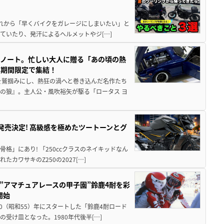
と疲れから「早くバイクをガレージにしまいたい」と
ていたり、発汗によるヘルメットやジ[…]
トノート。忙しい大人に贈る「あの頃の熱
に期間限定で集結！
を鷲掴みにし、熱狂の渦へと巻き込んだ名作たち
の狼』。主人公・風吹裕矢が駆る「ロータス ヨ
5に発売決定! 高級感を極めたツートーンとグ
骨格」にあり! 「250ccクラスのネイキッドなん
ワサキのZ250の2027[…]
た”アマチュアレースの甲子園”鈴鹿4耐を彩
開始
80（昭和55）年にスタートした「鈴鹿4耐ロード
受け皿となった。1980年代後半[…]