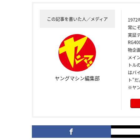
この記事を書いた人／メディア
19
常に
実証
RG4
物企
メイ
トル
はバ
ヤングマシン編集部
ト”だ
※ヤ