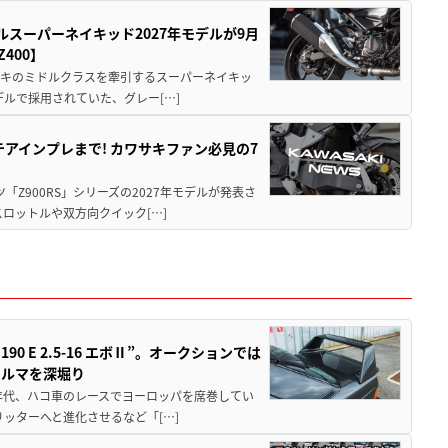
ルスーパーネイキッド2027年モデルが9月
400】
ワサキのミドルクラスを牽引するスーパーネイキッ
モデルで採用されていた、グレー[…]
テアインプレまで! カワサキファン必見の7
ツ「Z900RS」シリーズの2027年モデルが発表さ
ロットルや双方向クイック[…]
 E 2.5-16 エボⅡ”。オークションでは
クルマを深堀り
80年代、ハコ車のレースでヨーロッパを席巻してい
5リッターへと進化させるなど「[…]