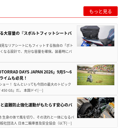
もっと見る
る大容量の『スポルトフィットシートバ
細見なリアシートにもフィットする独自の「ボト
広くなる設計で、充分な容量を確保。装着時にバ
AD DAYS JAPAN 2026」9月5〜6
クライムも必見！
解体ショー！ なんといっても今回の最大のトピック
0 GS」だ。 本国ドイ[…]
動と盗難防止強化運動がもたらす安心のバ
動 生身の体で風を切り、その流れと一体になるバ
社団法人 日本二輪車普及安全協会（以下[…]