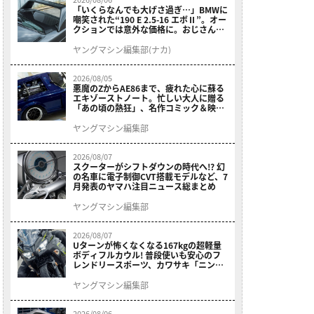
「いくらなんでも大げさ過ぎ…」BMWに
嘲笑された“190 E 2.5-16 エボⅡ”。オー
クションでは意外な価格に。おじさん達
が少年だった頃の憧れのクルマを深堀り
ヤングマシン編集部(ナカ)
2026/08/05
悪魔のZからAE86まで、疲れた心に蘇る
エキゾーストノート。忙しい大人に贈る
「あの頃の熱狂」、名作コミック＆映画
の愛機たちが東京駅地下に期間限定で集
結！
ヤングマシン編集部
2026/08/07
スクーターがシフトダウンの時代へ!? 幻
の名車に電子制御CVT搭載モデルなど、7
月発表のヤマハ注目ニュース総まとめ
ヤングマシン編集部
2026/08/07
Uターンが怖くなくなる167kgの超軽量
ボディフルカウル! 普段使いも安心のフ
レンドリースポーツ、カワサキ「ニンジ
ャ400」2027モデルが価格据え置きで
9/5発売
ヤングマシン編集部
2026/08/06