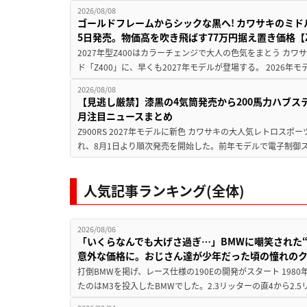
2026/08/08
ゴールドフレームからシックな黒へ! カワサキのミド
5日発売。物価高を吹き飛ばす77万円据え置き価格【Z
2027年型Z400はカラーチェンジで大人の色気をまとう カ
ド「Z400」に、早くも2027年モデルが登場する。 2026年
2026/08/08
【見逃し厳禁】漆黒の4気筒発売から200馬力ハブス
月注目ニュースまとめ
Z900RS 2027年モデルに新色 カワサキの大人気レトロスポー
れ、8月1日より順次発売を開始した。前年モデルで電子制御ス
人気記事ランキング(全体)
2026/08/06
「いくらなんでも大げさ過ぎ…」BMWに嘲笑された“190
意外な価格に。おじさん達が少年だった頃の憧れの
打倒BMWを掲げ、レース仕様の190Eの開発がスタート 19
たのはM3を投入したBMWでした。2.3リッターの直4から2.