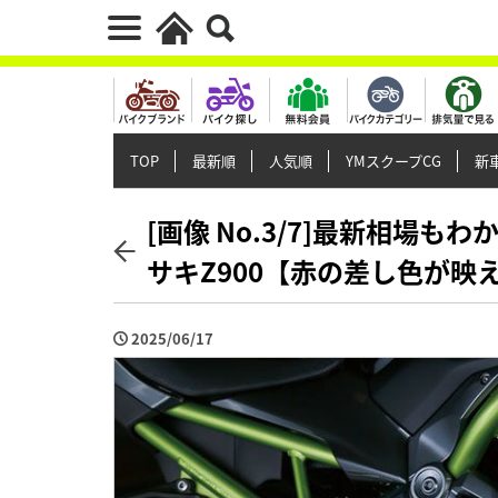
TOP
最新順
人気順
YMスクープCG
新車
[画像 No.3/7]最新相場
サキZ900【赤の差し色が映え
2025/06/17