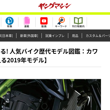
[日本車]
新車[外国車]
試乗インプレ
用品
カスタム＆パー
もわかる! 人気バイク歴代モデル図鑑：カワ
る2019年モデル】