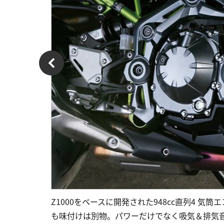
Z1000をベースに開発された948cc直列4 気
も味付けは別物。パワーだけでなく吸気＆排気