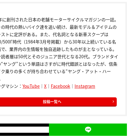
72年に創刊された日本の老舗モーターサイクルマガジンの一誌。
その時代の熱いバイク達を追い続け、最新モデル＆アイテムの
テストに定評がある。また、代名詞となる新車スクープは
00/500Γ時代（1984年3月号掲載）から30年以上続いている名
画で、業界内の生情報を独自追跡したものが主となっている。
ン読者層は50代とそのジュニア世代となる20代。ブランドタイ
の“ヤング”という単語はさすがに時代錯誤とはなったが、信条
イク乗りの多くが持ち合わせている“ヤング・アット・ハー
。
ングマシン：
YouTube
｜
X
｜
Facebook
｜
Instagram
投稿一覧へ