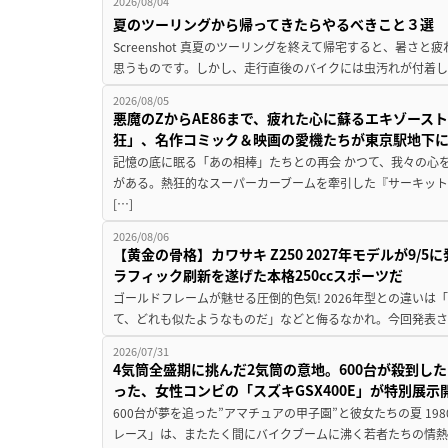
2026/08/04
夏のツーリングから帰ってきたらやるべきこと３選
Screenshot 真夏のツーリングを終えて帰宅すると、暑さ
思うものです。しかし、走行直後のバイクには虫汚れが付着し
2026/08/05
悪魔のZからAE86まで、疲れた心に蘇るエキゾース
狂」、名作コミック＆映画の愛機たちが東京駅地下
記憶の底に眠る「あの相棒」たちとの再会 かつて、我々の心
がある。熱狂的なスーパーカーブームを牽引した『サーキット
[…]
2026/08/06
【黄金の骨格】カワサキ Z250 2027年モデルが9/
ラフィック刷新を遂げた本格250ccスポーツだ
ゴールドフレームが魅せる圧倒的色気! 2026年型との違いは「
て、どれも似たようなものだ」などと侮るなかれ。今回発表されたカ
2026/07/31
4気筒全盛期に挑んだ2気筒の意地。600台が殺到し
った、女性コンビの「スズキGSX400E」が特別展示
600台が夢を追った”アマチュアの甲子園”と彼女たちの夏 19
レース」は、またたく間にバイクブームに沸く若者たちの情熱の