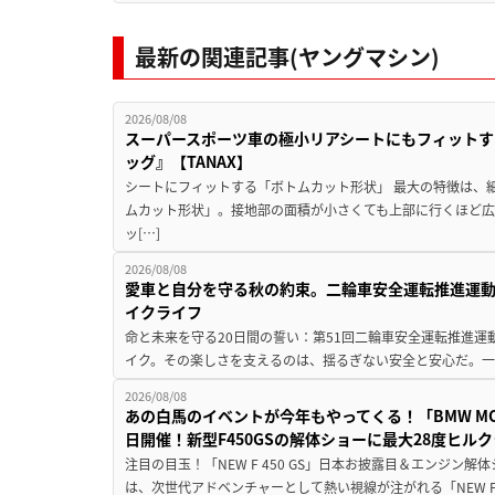
最新の関連記事(ヤングマシン)
2026/08/08
スーパースポーツ車の極小リアシートにもフィットす
ッグ』【TANAX】
シートにフィットする「ボトムカット形状」 最大の特徴は、
ムカット形状」。接地部の面積が小さくても上部に行くほど
ッ[…]
2026/08/08
愛車と自分を守る秋の約束。二輪車安全運転推進運
イクライフ
命と未来を守る20日間の誓い：第51回二輪車安全運転推進運
イク。その楽しさを支えるのは、揺るぎない安全と安心だ。一般
2026/08/08
あの白馬のイベントが今年もやってくる！「BMW MOTORR
日開催！新型F450GSの解体ショーに最大28度ヒル
注目の目玉！「NEW F 450 GS」日本お披露目＆エンジン
は、次世代アドベンチャーとして熱い視線が注がれる「NEW F 45