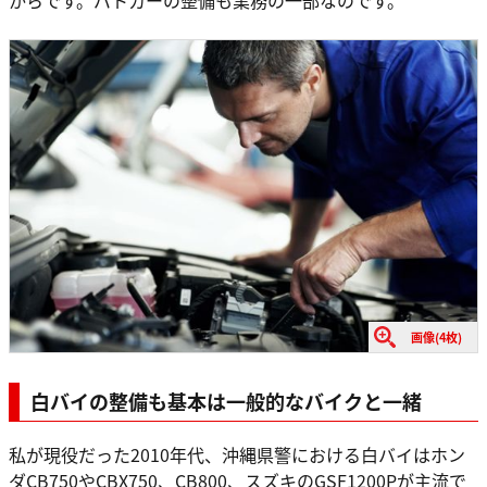
からです。パトカーの整備も業務の一部なのです。
画像(4枚)
白バイの整備
も基本は一般的なバイクと一緒
私が現役だった2010年代、沖縄県警における白バイはホン
ダCB750やCBX750、CB800、スズキのGSF1200Pが主流で