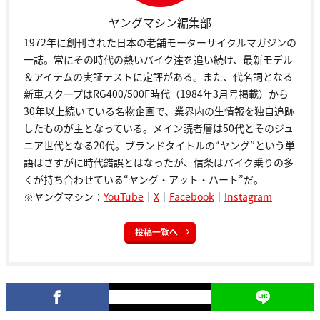
ヤングマシン編集部
1972年に創刊された日本の老舗モーターサイクルマガジンの
一誌。常にその時代の熱いバイク達を追い続け、最新モデル
＆アイテムの実証テストに定評がある。また、代名詞となる
新車スクープはRG400/500Γ時代（1984年3月号掲載）から
30年以上続いている名物企画で、業界内の生情報を独自追跡
したものが主となっている。メイン読者層は50代とそのジュ
ニア世代となる20代。ブランドタイトルの“ヤング”という単
語はさすがに時代錯誤とはなったが、信条はバイク乗りの多
くが持ち合わせている“ヤング・アット・ハート”だ。
※ヤングマシン：
YouTube
｜
X
｜
Facebook
｜
Instagram
投稿一覧へ