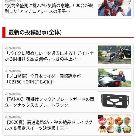
4気筒全盛期に挑んだ2気筒の意地。600台が殺
到した”アマチュアレースの甲子…
最新の投稿記事(全体)
2026/08/07
「バイクに積めない」を過去にする！デイトナ
から肘掛け＆高さ調整枕つきの極上ハ…
2026/08/07
【プロ驚愕】全日本ライダー岡崎静夏が
「CB750 HORNET E-Clut…
2026/08/07
【TANAX】荷掛けフックとプレートガードの両
立！タナックスのプレートフック…
2026/08/07
【2026夏】高速道路SA・PAの絶品ドライブグ
ルメ＆限定スイーツ決定版！三…