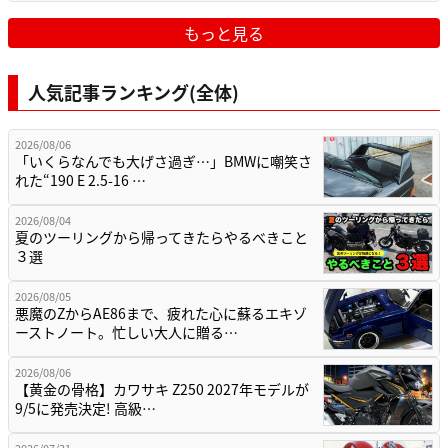
もっと見る
人気記事ランキング(全体)
2026/08/06
「いくらなんでも大げさ過ぎ…」BMWに嘲笑さ
れた“190 E 2.5-16 …
2026/08/04
夏のツーリングから帰ってきたらやるべきこと
３選
2026/08/05
悪魔のZからAE86まで、疲れた心に蘇るエキゾ
ーストノート。忙しい大人に贈る…
2026/08/06
【黄金の骨格】カワサキ Z250 2027年モデルが
9/5に発売決定! 高級…
2026/07/31