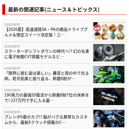
最新の関連記事(ニュース＆トピックス)
2026/08/07
【2026夏】高速道路SA・PAの絶品ドライブグ
ルメ＆限定スイーツ決定版！三…
2026/08/07
スクーターがシフトダウンの時代へ!? 幻の名車
に電子制御CVT搭載モデルなど…
2026/08/07
「限界に挑む姿は美しい」轟音と雨の中で光る
絆。若月佑美と振り返る、鈴鹿8耐が…
2026/08/06
190馬力の最強SS復活から鈴鹿8耐7位の快挙ま
で! 237万円で手に入る最…
2026/08/05
ブレンボ6基のカブ!? 脳がバグる異常なカスタ
ムから、最新Eクラッチ搭載のC…