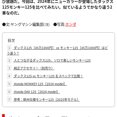
び放題だ。今回は、2024年にニューカラーが登場したダックス
125モンキー125を比べてみたい。似ているようでかなり違う2
車なのだ。
●文:ヤングマシン編集部(ヨ) ●写真:
ホンダ
目次
1
ダックス125［45万1000円］ vs モンキー125［45万1000円］はど
う違う？
2
人とつながるダックス125、ソロで楽しいモンキー125
3
純正アクセサリー（別売り）
4
ダックス125 vs モンキー125 をスペックで比較！
5
Honda MONKEY 125［2024 model］
6
Honda DAX 125［2024 model］
7
参考：欧州仕様モンキー125［2025年モデル］