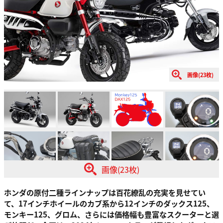
画像(23枚)
画像(23枚)
ホンダの原付二種ラインナップは百花繚乱の充実を見せてい
て、17インチホイールのカブ系から12インチのダックス125、
モンキー125、グロム、さらには価格幅も豊富なスクーターと選