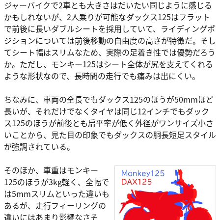
ジャーバイクで2車とも大きさはだいたい同じように感じる
かもしれないが、2人乗りが可能なダックス125はフラット
で前後に長いダブルシートを採用していて、ライディングポ
ジションについては前後移動の自由度の高さが特徴だ。そし
てシート幅はスリムなため、実際の足着き性では優勢だろう
か。ただし、モンキー125はシート全体が尻を支えてくれる
ような形状なので、長時間の走行でも痛みは出にくい。
ちなみに、車両の全長でもダックス125のほうが50mmほど
長いが、それだけでなくタイヤは同じ12インチでもダック
ス125のほうが前後とも扁平率が低く外径がワンサイズ小さ
いことから、見た目の印象でもダックスの胴長短足スタイル
が強調されている。
そのほか、車重はモンキー
125のほうが3kg軽く、全幅で
は5mmスリムといった違いも
あるが、走行フィーリングの
違いにはあまり影響なさそ