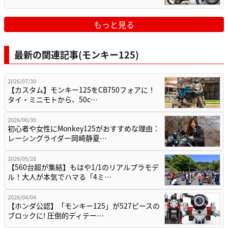
もっと見る
最新の関連記事(モンキー125)
2026/07/30
【カスタム】モンキー125をCB750フォアに！
タイ・ミニモトから、50c…
2026/06/30
初心者や女性にMonkey125がおすすめな理由：
レーシングライダー岡崎静夏…
2026/05/28
【560台超が集結】もはや1/1のリアルプラモデ
ル！大人が本気でハマる「4ミ…
2026/04/04
【ホンダ公認】「モンキー125」が527ピースの
ブロックに! 圧倒的ディテー…