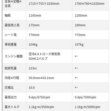
全長✕全幅✕
1710×755×1030mm
1760✕760✕1020mm
全高
軸距
1145mm
1200mm
最低地上高
175mm
180mm
シート高
776mm
775mm
車両重量
104kg
107kg
空冷4ストローク単気筒
エンジン種類
←
SOHC2バルブ
総排気量
123cc
←
内径✕行程
50.0mm✕63.1mm
←
圧縮比
10.0
←
最高出力
9.4ps/6750rpm
9.4ps/7000rpm
最大トルク
1.1kg-m/5500rpm
1.1kg-m/5000rpm