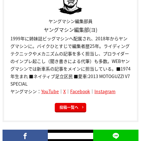
ヤングマシン編集部員
ヤングマシン編集部(ヨ)
1999年に姉妹誌ビッグマシンへ配属され、2018年からヤン
グマシンに。バイクひとすじで編集者歴25年。ライディング
テクニックやメカニズムの記事を多く担当し、プロライダー
のインプレ起こし（聞き書きによる代筆）も多数。WEBヤン
グマシンでは新車系の記事をメインに担当している。■1974
年生まれ ■ネイティブ足立区民 ■愛車:2013 MOTOGUZZI V7
SPECIAL
ヤングマシン：
YouTube
｜
X
｜
Facebook
｜
Instagram
投稿一覧へ