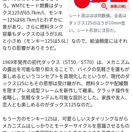
う。WMTCモード燃費はダッ
画像(23枚)
クス125が65.7km/l、モンキ
シート高はほぼ同数値。全高は
ー125は68.7km/lとわずかに
ダックス125のほうが10mm低
差があり、さらに燃料タンク
い。シート形状に注目だ。
容量もダックスのほうが3.8L
と小さめ（モンキー125は5.6L）なので、給油頻度にはそれ
なりの影響がありそうだ。
1969年発売の初代ダックス（ST50／ST70）は、メカニズム
の露出を可能な限り抑えることで、バイクの気軽さを誰もが
楽しめるというコンセプトを具現化したというが、現代のダ
ックス125にもその思想は受け継がれ、燃料タンクや配線類
を隠すプレス成型フレームを新作して継承。クラッチ操作を
省略し、気軽なタンデムも可能な設計とした。家族や友人、
恋人とも楽しめるのがダックス125なのだ。
もう一方のモンキー125は、可愛らしいスタイリングながら
メカニズムはしっかりとモーターサイクルを意識させるもの