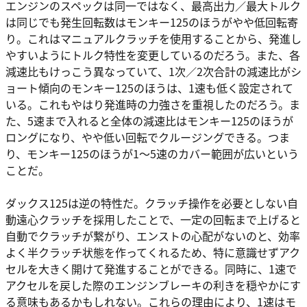
エンジンのスペックは同一ではなく、最高出力／最大トルク
は同じでも発生回転数はモンキー125のほうがやや低回転寄
り。これはマニュアルクラッチを使用することから、発進し
やすいようにトルク特性を変更しているのだろう。また、各
減速比もけっこう異なっていて、1次／2次合計の減速比がシ
ョート傾向のモンキー125のほうは、1速も低く設定されて
いる。これもやはり発進時の力強さを重視したのだろう。ま
た、5速まで入れると全体の減速比はモンキー125のほうが
ロングになり、やや低い回転でクルージングできる。つま
り、モンキー125のほうが1～5速のカバー範囲が広いという
ことだ。
ダックス125は逆の特性だ。クラッチ操作を必要としない自
動遠心クラッチを採用したことで、一定の回転まで上げると
自動でクラッチが繋がり、エンストの心配がないのと、効率
よく半クラッチ状態を作ってくれるため、特に意識せずアク
セルを大きく開けて発進することができる。同時に、1速で
アクセルを戻した際のエンジンブレーキの利きを穏やかにす
る意味もあるかもしれない。これらの理由により、1速はモ