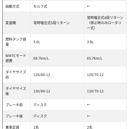
始動方式
セルフ式
←
常時噛合式4段リターン
変速機
常時噛合式5段リターン
（停止時のみロータリ
ー式）
燃料タンク容
5.6L
3.8L
量
WMTCモード
68.7km/L
65.7km/L
燃費
タイヤサイズ
120/80-12
120/70-12
前
タイヤサイズ
130/80-12
130/70-12
後
ブレーキ前
ディスク
←
ブレーキ後
ディスク
←
乗車定員
1名
2名