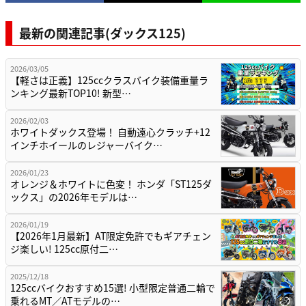
最新の関連記事(ダックス125)
2026/03/05
【軽さは正義】125ccクラスバイク装備重量ラ
ンキング最新TOP10! 新型…
2026/02/03
ホワイトダックス登場！ 自動遠心クラッチ+12
インチホイールのレジャーバイク…
2026/01/23
オレンジ＆ホワイトに色変！ ホンダ「ST125ダ
ックス」の2026年モデルは…
2026/01/19
【2026年1月最新】AT限定免許でもギアチェン
ジ楽しい! 125cc原付二…
2025/12/18
125ccバイクおすすめ15選! 小型限定普通二輪で
乗れるMT／ATモデルの…