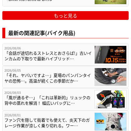
もっと見る
最新の関連記事(バイク用品)
2026/08/06
「会話が途切れるストレスとおさらば!」古いイ
ンカムの下取りで最新ハイブリッド…
2026/08/05
「それ、ヤバいですよ…」夏場のパンパンタイ
ヤの恐怖…。高温が続くこの季節だか…
2026/08/03
「風が通るぞ…」「これは革新的」リュックの
背中の蒸れを解消！ 幅広いバッグに…
2026/08/01
ファン穴を隠して街着でも使えて、炎天下のガ
レージ作業が涼しく乗り切れる。ワー…