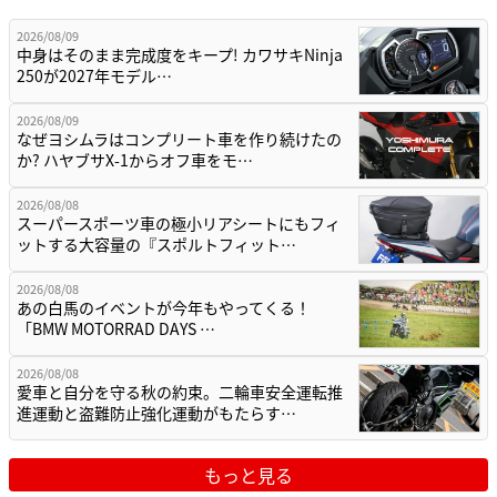
2026/08/09
中身はそのまま完成度をキープ! カワサキNinja
250が2027年モデル…
2026/08/09
なぜヨシムラはコンプリート車を作り続けたの
か? ハヤブサX-1からオフ車をモ…
2026/08/08
スーパースポーツ車の極小リアシートにもフィ
ットする大容量の『スポルトフィット…
2026/08/08
あの白馬のイベントが今年もやってくる！
「BMW MOTORRAD DAYS …
2026/08/08
愛車と自分を守る秋の約束。二輪車安全運転推
進運動と盗難防止強化運動がもたらす…
もっと見る