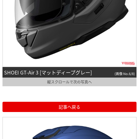
SHOEI GT-Air 3 [マットディープグレー]
(画像 No.6/8)
縦スクロールで次の写真へ
記事へ戻る