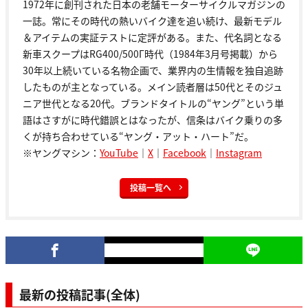
1972年に創刊された日本の老舗モーターサイクルマガジンの
一誌。常にその時代の熱いバイク達を追い続け、最新モデル
＆アイテムの実証テストに定評がある。また、代名詞となる
新車スクープはRG400/500Γ時代（1984年3月号掲載）から
30年以上続いている名物企画で、業界内の生情報を独自追跡
したものが主となっている。メイン読者層は50代とそのジュ
ニア世代となる20代。ブランドタイトルの“ヤング”という単
語はさすがに時代錯誤とはなったが、信条はバイク乗りの多
くが持ち合わせている“ヤング・アット・ハート”だ。
※ヤングマシン：
YouTube
｜
X
｜
Facebook
｜
Instagram
投稿一覧へ
最新の投稿記事(全体)