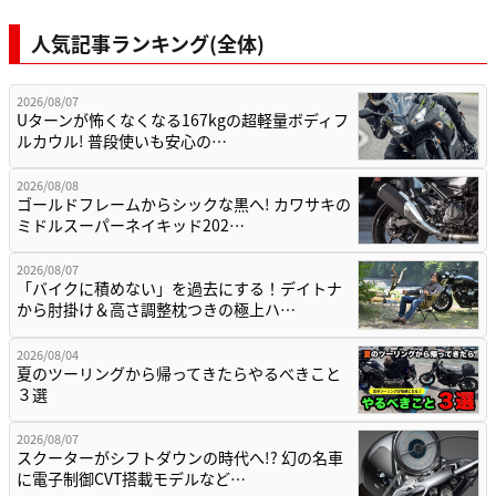
人気記事ランキング(全体)
2026/08/07
Uターンが怖くなくなる167kgの超軽量ボディフ
ルカウル! 普段使いも安心の…
2026/08/08
ゴールドフレームからシックな黒へ! カワサキの
ミドルスーパーネイキッド202…
2026/08/07
「バイクに積めない」を過去にする！デイトナ
から肘掛け＆高さ調整枕つきの極上ハ…
2026/08/04
夏のツーリングから帰ってきたらやるべきこと
３選
2026/08/07
スクーターがシフトダウンの時代へ!? 幻の名車
に電子制御CVT搭載モデルなど…