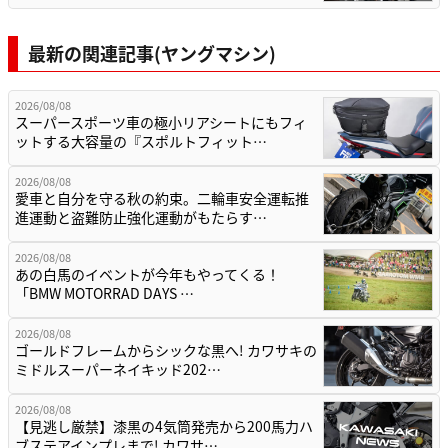
最新の関連記事(ヤングマシン)
2026/08/08
スーパースポーツ車の極小リアシートにもフィ
ットする大容量の『スポルトフィット…
2026/08/08
愛車と自分を守る秋の約束。二輪車安全運転推
進運動と盗難防止強化運動がもたらす…
2026/08/08
あの白馬のイベントが今年もやってくる！
「BMW MOTORRAD DAYS …
2026/08/08
ゴールドフレームからシックな黒へ! カワサキの
ミドルスーパーネイキッド202…
2026/08/08
【見逃し厳禁】漆黒の4気筒発売から200馬力ハ
ブステアインプレまで! カワサ…