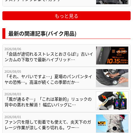
もっと見る
最新の関連記事(バイク用品)
2026/08/06
「会話が途切れるストレスとおさらば!」古いイ
ンカムの下取りで最新ハイブリッド…
2026/08/05
「それ、ヤバいですよ…」夏場のパンパンタイ
ヤの恐怖…。高温が続くこの季節だか…
2026/08/03
「風が通るぞ…」「これは革新的」リュックの
背中の蒸れを解消！ 幅広いバッグに…
2026/08/01
ファン穴を隠して街着でも使えて、炎天下のガ
レージ作業が涼しく乗り切れる。ワー…