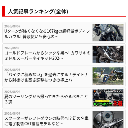
人気記事ランキング(全体)
2026/08/07
Uターンが怖くなくなる167kgの超軽量ボディフ
ルカウル! 普段使いも安心の…
2026/08/08
ゴールドフレームからシックな黒へ! カワサキの
ミドルスーパーネイキッド202…
2026/08/07
「バイクに積めない」を過去にする！デイトナ
から肘掛け＆高さ調整枕つきの極上ハ…
2026/08/04
夏のツーリングから帰ってきたらやるべきこと
３選
2026/08/07
スクーターがシフトダウンの時代へ!? 幻の名車
に電子制御CVT搭載モデルなど…