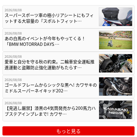
2026/08/08
スーパースポーツ車の極小リアシートにもフィ
ットする大容量の『スポルトフィット…
2026/08/08
あの白馬のイベントが今年もやってくる！
「BMW MOTORRAD DAYS …
2026/08/08
愛車と自分を守る秋の約束。二輪車安全運転推
進運動と盗難防止強化運動がもたらす…
2026/08/08
ゴールドフレームからシックな黒へ! カワサキの
ミドルスーパーネイキッド202…
2026/08/08
【見逃し厳禁】漆黒の4気筒発売から200馬力ハ
ブステアインプレまで! カワサ…
もっと見る