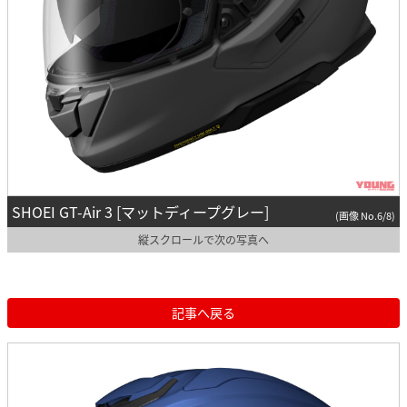
SHOEI GT-Air 3 [マットディープグレー]
(画像 No.6/8)
縦スクロールで次の写真へ
記事へ戻る