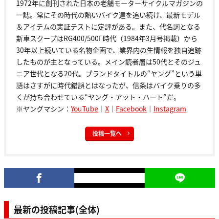
1972年に創刊された日本の老舗モーターサイクルマガジンの
一誌。常にその時代の熱いバイク達を追い続け、最新モデル
＆アイテムの実証テストに定評がある。また、代名詞となる
新車スクープはRG400/500Γ時代（1984年3月号掲載）から
30年以上続いている名物企画で、業界内の生情報を独自追跡
したものが主となっている。メイン読者層は50代とそのジュ
ニア世代となる20代。ブランドタイトルの“ヤング”という単
語はさすがに時代錯誤とはなったが、信条はバイク乗りの多
くが持ち合わせている“ヤング・アット・ハート”だ。
※ヤングマシン：
YouTube
｜
X
｜
Facebook
｜
Instagram
投稿一覧へ
最新の投稿記事(全体)