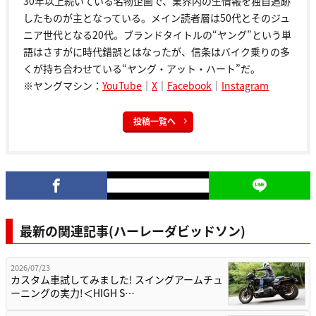
30年以上続いている名物企画で、業界内の生情報を独自追跡
したものが主となっている。メイン読者層は50代とそのジュ
ニア世代となる20代。ブランドタイトルの“ヤング”という単
語はさすがに時代錯誤とはなったが、信条はバイク乗りの多
くが持ち合わせている“ヤング・アット・ハート”だ。
※ヤングマシン：
YouTube
｜
X
｜
Facebook
｜
Instagram
投稿一覧へ
最新の関連記事(ハーレーダビッドソン)
2026/07/23
カスタム車試してみました! スイングアームチュ
ーニングの実力!＜HIGH S…