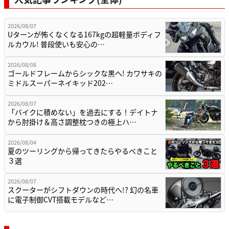
2026/08/07
Uターンが怖くなくなる167kgの超軽量ボディフ
ルカウル! 普段使いも安心の…
2026/08/08
ゴールドフレームからシックな黒へ! カワサキの
ミドルスーパーネイキッド202…
2026/08/07
「バイクに積めない」を過去にする！デイトナ
から肘掛け＆高さ調整枕つきの極上ハ…
2026/08/04
夏のツーリングから帰ってきたらやるべきこと
３選
2026/08/07
スクーターがシフトダウンの時代へ!? 幻の名車
に電子制御CVT搭載モデルなど…