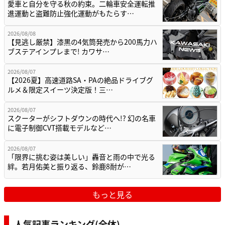
愛車と自分を守る秋の約束。二輪車安全運転推
進運動と盗難防止強化運動がもたらす…
2026/08/08
【見逃し厳禁】漆黒の4気筒発売から200馬力ハ
ブステアインプレまで! カワサ…
2026/08/07
【2026夏】高速道路SA・PAの絶品ドライブグ
ルメ＆限定スイーツ決定版！三…
2026/08/07
スクーターがシフトダウンの時代へ!? 幻の名車
に電子制御CVT搭載モデルなど…
2026/08/07
「限界に挑む姿は美しい」轟音と雨の中で光る
絆。若月佑美と振り返る、鈴鹿8耐が…
もっと見る
人気記事ランキング(全体)