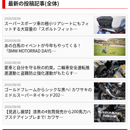
最新の投稿記事(全体)
2026/08/08
スーパースポーツ車の極小リアシートにもフィ
ットする大容量の『スポルトフィット…
2026/08/08
あの白馬のイベントが今年もやってくる！
「BMW MOTORRAD DAYS …
2026/08/08
愛車と自分を守る秋の約束。二輪車安全運転推
進運動と盗難防止強化運動がもたらす…
2026/08/08
ゴールドフレームからシックな黒へ! カワサキの
ミドルスーパーネイキッド202…
2026/08/08
【見逃し厳禁】漆黒の4気筒発売から200馬力ハ
ブステアインプレまで! カワサ…