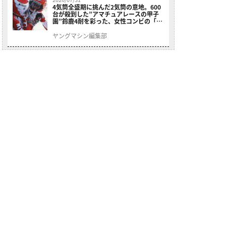
4気筒全盛期に挑んだ2気筒の意地。600
台が殺到した”アマチュアレースの甲子
園”鈴鹿4耐を彩った、女性コンビの「ス
ズキGSX400E」が特別展示開始
ヤングマシン編集部