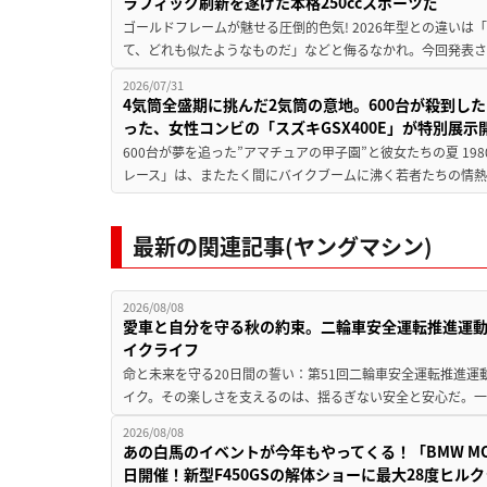
ラフィック刷新を遂げた本格250ccスポーツだ
ゴールドフレームが魅せる圧倒的色気! 2026年型との違いは「
て、どれも似たようなものだ」などと侮るなかれ。今回発表されたカ
2026/07/31
4気筒全盛期に挑んだ2気筒の意地。600台が殺到し
った、女性コンビの「スズキGSX400E」が特別展示
600台が夢を追った”アマチュアの甲子園”と彼女たちの夏 19
レース」は、またたく間にバイクブームに沸く若者たちの情熱の
最新の関連記事(ヤングマシン)
2026/08/08
愛車と自分を守る秋の約束。二輪車安全運転推進運
イクライフ
命と未来を守る20日間の誓い：第51回二輪車安全運転推進運
イク。その楽しさを支えるのは、揺るぎない安全と安心だ。一般
2026/08/08
あの白馬のイベントが今年もやってくる！「BMW MOTORR
日開催！新型F450GSの解体ショーに最大28度ヒル