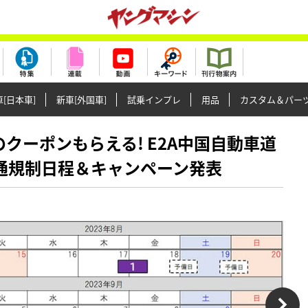
[日本車]
新車[外国車]
試乗インプレ
用品
カスタム＆パー
0円のクーポンもらえる! E2A中国自動車道
月交通規制日程＆キャンペーン発表