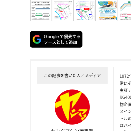
この記事を書いた人／メディア
19
常に
実証
RG4
物企
メイ
トル
はバ
ヤングマシン編集部