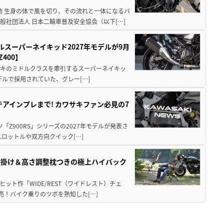
動 生身の体で風を切り、その流れと一体になるバ
社団法人 日本二輪車普及安全協会（以下[…]
ルスーパーネイキッド2027年モデルが9月
400】
ワサキのミドルクラスを牽引するスーパーネイキッ
モデルで採用されていた、グレー[…]
テアインプレまで! カワサキファン必見の7
ツ「Z900RS」シリーズの2027年モデルが発表さ
ロットルや双方向クイック[…]
肘掛け＆高さ調整枕つきの極上ハイバック
ット作「WIDE/REST（ワイドレスト）チェ
発売！バイク乗りのツボを熟知した[…]