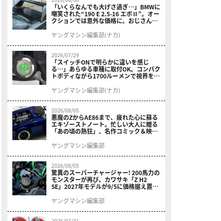
「いくらなんでも大げさ過ぎ…」BMWに
嘲笑された“190 E 2.5-16 エボⅡ”。オー
クションでは意外な価格に。おじさん達
が少年だった頃の憧れのクルマを深堀り
ヤングマシン編集部(ナカ)
2026/07/29
「スイッチONで明らかに違いを感じ
る…」あらゆる車種に取付OK。コンパク
トボディながら1700ルーメンで視界を確
保する［デイトナ・LEDフォグランプユ
ニット プレシャスレイ スモール］
ヤングマシン編集部(ナカ)
2026/08/05
悪魔のZからAE86まで、疲れた心に蘇る
エキゾーストノート。忙しい大人に贈る
「あの頃の熱狂」、名作コミック＆映画
の愛機たちが東京駅地下に期間限定で集
結！
ヤングマシン編集部
2026/08/05
驚異のスーパーチャージャー! 200馬力の
モンスターが再び。カワサキ「Z H2
SE」2027年モデルが9/5に価格据え置き
で発売
ヤングマシン編集部
2026/07/31