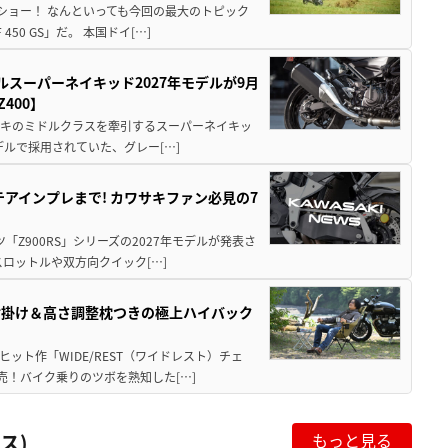
解体ショー！ なんといっても今回の最大のトピック
0 GS」だ。 本国ドイ[…]
ルスーパーネイキッド2027年モデルが9月
400】
ワサキのミドルクラスを牽引するスーパーネイキッ
モデルで採用されていた、グレー[…]
テアインプレまで! カワサキファン必見の7
ツ「Z900RS」シリーズの2027年モデルが発表さ
ロットルや双方向クイック[…]
肘掛け＆高さ調整枕つきの極上ハイバック
ット作「WIDE/REST（ワイドレスト）チェ
発売！バイク乗りのツボを熟知した[…]
ス)
もっと見る