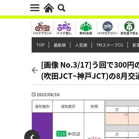
TOP
最新順
人気順
YMスクープCG
新車
[画像 No.3/17]う回で30
(吹田JCT~神戸JCT)の8
2023/08/16