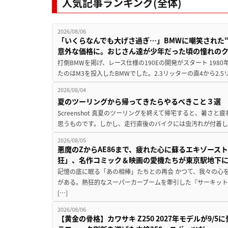
人気記事ランキング(全体)
2026/08/06
「いくらなんでも大げさ過ぎ…」BMWに嘲笑された“190
意外な価格に。おじさん達が少年だった頃の憧れの
打倒BMWを掲げ、レース仕様の190Eの開発がスタート 19
たのはM3を投入したBMWでした。2.3リッターの直4から2.
2026/08/04
夏のツーリングから帰ってきたらやるべきこと３選
Screenshot 真夏のツーリングを終えて帰宅すると、暑さ
思うものです。しかし、走行直後のバイクには虫汚れが付着し
2026/08/05
悪魔のZからAE86まで、疲れた心に蘇るエキゾース
狂」、名作コミック＆映画の愛機たちが東京駅地下
記憶の底に眠る「あの相棒」たちとの再会 かつて、我々の心
がある。熱狂的なスーパーカーブームを牽引した『サーキット
[…]
2026/08/06
【黄金の骨格】カワサキ Z250 2027年モデルが9/