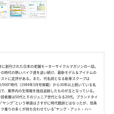
72年に創刊された日本の老舗モーターサイクルマガジンの一誌。
その時代の熱いバイク達を追い続け、最新モデル＆アイテムの
テストに定評がある。また、代名詞となる新車スクープは
00/500Γ時代（1984年3月号掲載）から30年以上続いている名
画で、業界内の生情報を独自追跡したものが主となっている。
ン読者層は50代とそのジュニア世代となる20代。ブランドタイ
の“ヤング”という単語はさすがに時代錯誤とはなったが、信条
イク乗りの多くが持ち合わせている“ヤング・アット・ハー