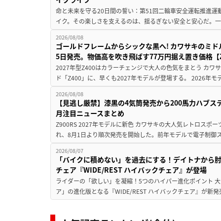
命と未来を守る20日間の誓い：第51回二輪車安全運転推進運
イク。その楽しさを支えるのは、揺るぎない安全と安心だ。一般
2026/08/08
ゴールドフレームからシックな黒へ! カワサキのミド
5日発売。物価高を吹き飛ばす77万円据え置き価格【Z
2027年型Z400はカラーチェンジで大人の色気をまとう カ
ド「Z400」に、早くも2027年モデルが登場する。 2026年
2026/08/08
【見逃し厳禁】漆黒の4気筒発売から200馬力ハブス
月注目ニュースまとめ
Z900RS 2027年モデルに新色 カワサキの大人気レトロスポー
れ、8月1日より順次発売を開始した。前年モデルで電子制御ス
2026/08/07
「バイクに積めない」を過去にする！デイトナから
チェア『WIDE/REST ハイバックチェア』が登場
ライダーの「欲しい」を凝縮！5つのハイパー進化ポイント 大ヒ
ア」の進化版となる『WIDE/REST ハイバックチェア』が新