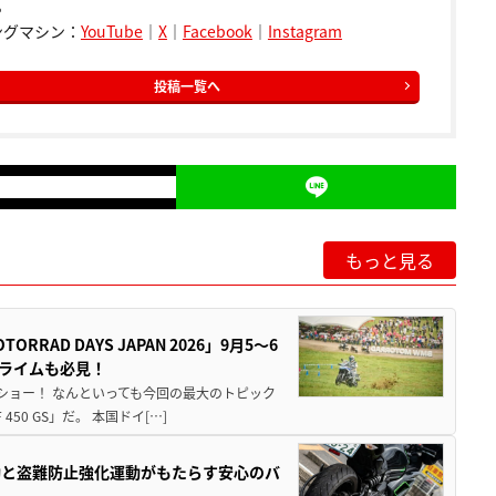
。
ングマシン：
YouTube
｜
X
｜
Facebook
｜
Instagram
投稿一覧へ
もっと見る
AD DAYS JAPAN 2026」9月5〜6
クライムも必見！
解体ショー！ なんといっても今回の最大のトピック
0 GS」だ。 本国ドイ[…]
動と盗難防止強化運動がもたらす安心のバ