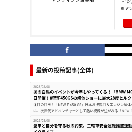
ト”だ
※ヤ
最新の投稿記事(全体)
2026/08/08
あの白馬のイベントが今年もやってくる！「BMW MOTORR
日開催！新型F450GSの解体ショーに最大28度ヒル
注目の目玉！「NEW F 450 GS」日本お披露目＆エンジン
は、次世代アドベンチャーとして熱い視線が注がれる「NEW F 45
2026/08/08
愛車と自分を守る秋の約束。二輪車安全運転推進運
イクライフ