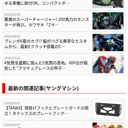
ゆる車種に取付OK。コンパクトボ…
2026/08/05
驚異のスーパーチャージャー! 200馬力のモンス
ターが再び。カワサキ「Z H…
2026/08/05
ブレンボ6基のカブ!? 脳がバグる異常なカスタ
ムから、最新Eクラッチ搭載のC…
2026/07/31
4気筒全盛期に挑んだ2気筒の意地。600台が殺
到した”アマチュアレースの甲子…
最新の関連記事(ヤングマシン)
2026/08/07
【TANAX】荷掛けフックとプレートガードの両
立！タナックスのプレートフック…
2026/08/07