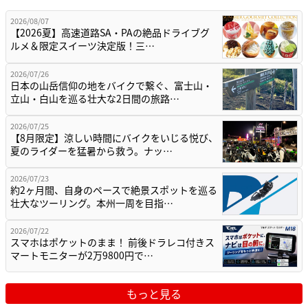
2026/08/07
【2026夏】高速道路SA・PAの絶品ドライブグ
ルメ＆限定スイーツ決定版！三…
2026/07/26
日本の山岳信仰の地をバイクで繋ぐ、富士山・
立山・白山を巡る壮大な2日間の旅路…
2026/07/25
【8月限定】涼しい時間にバイクをいじる悦び、
夏のライダーを猛暑から救う。ナッ…
2026/07/23
約2ヶ月間、自身のペースで絶景スポットを巡る
壮大なツーリング。本州一周を目指…
2026/07/22
スマホはポケットのまま！ 前後ドラレコ付きス
マートモニターが2万9800円で…
もっと見る