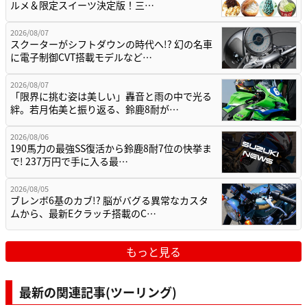
ルメ＆限定スイーツ決定版！三…
2026/08/07
スクーターがシフトダウンの時代へ!? 幻の名車
に電子制御CVT搭載モデルなど…
2026/08/07
「限界に挑む姿は美しい」轟音と雨の中で光る
絆。若月佑美と振り返る、鈴鹿8耐が…
2026/08/06
190馬力の最強SS復活から鈴鹿8耐7位の快挙ま
で! 237万円で手に入る最…
2026/08/05
ブレンボ6基のカブ!? 脳がバグる異常なカスタ
ムから、最新Eクラッチ搭載のC…
もっと見る
最新の関連記事(ツーリング)