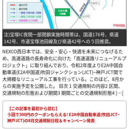
注)宝塚IC夜間一部閉鎖実施時間帯は、国道176号、県道
142号、市道宝塚池田線及び県道42号へのう回推奨。
NEXCO西日本では、安全・安心・快適を未来につなげるた
め、高速道路の長寿命化に向けた「高速道路リニューアルプ
ロジェクト」に取り組んでおり、令和2年度よりE2A中国自
動車道(E2A中国道)吹田ジャンクション(JCT)~神戸JCT間で
大規模なリニューアル工事を行っている。このほど、8月か
らの実施予定を公開した。 目次 1 交通規制の内容2 区間、
交通規制の形態および期間3 期間ごとの交通規制形態4 […]
【この記事を最初から読む】
う回で300円のクーポンもらえる! E2A中国自動車道(吹田JCT~
神戸JCT)の8月交通規制日程＆キャンペーン発表