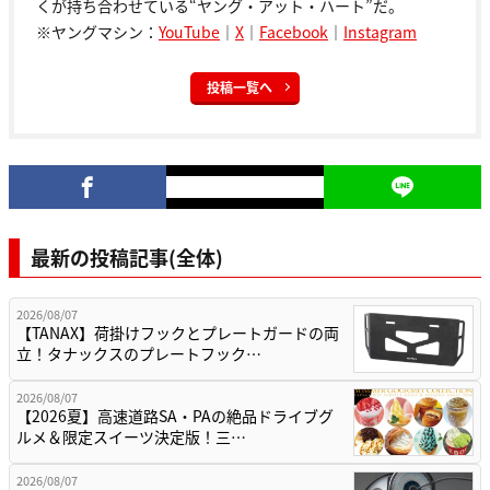
くが持ち合わせている“ヤング・アット・ハート”だ。
※ヤングマシン：
YouTube
｜
X
｜
Facebook
｜
Instagram
投稿一覧へ
最新の投稿記事(全体)
2026/08/07
【TANAX】荷掛けフックとプレートガードの両
立！タナックスのプレートフック…
2026/08/07
【2026夏】高速道路SA・PAの絶品ドライブグ
ルメ＆限定スイーツ決定版！三…
2026/08/07