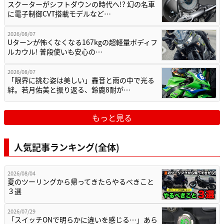
スクーターがシフトダウンの時代へ!? 幻の名車
に電子制御CVT搭載モデルなど…
2026/08/07
Uターンが怖くなくなる167kgの超軽量ボディフ
ルカウル! 普段使いも安心の…
2026/08/07
「限界に挑む姿は美しい」轟音と雨の中で光る
絆。若月佑美と振り返る、鈴鹿8耐が…
もっと見る
人気記事ランキング(全体)
2026/08/04
夏のツーリングから帰ってきたらやるべきこと
３選
2026/07/29
「スイッチONで明らかに違いを感じる…」あら