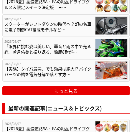
【2026夏】高速道路SA・PAの絶品ドライブグ
ルメ＆限定スイーツ決定版！三…
2026/08/07
スクーターがシフトダウンの時代へ!? 幻の名車
に電子制御CVT搭載モデルなど…
2026/08/07
「限界に挑む姿は美しい」轟音と雨の中で光る
絆。若月佑美と振り返る、鈴鹿8耐が…
2026/08/07
【実験】タイパ最悪、でも効果は絶大!? バイク
パーツの錆を電気分解で落とす方…
もっと見る
最新の関連記事(ニュース＆トピックス)
2026/08/07
【2026夏】高速道路SA・PAの絶品ドライブグ