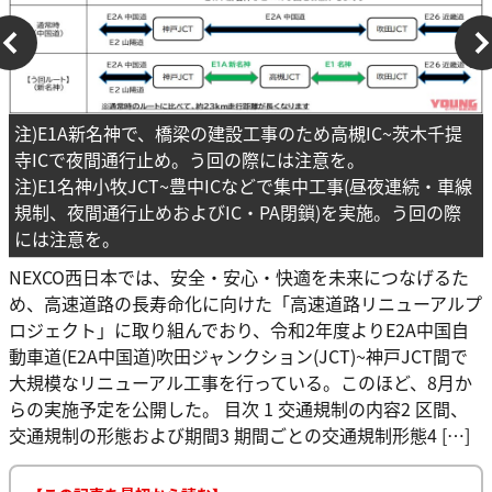
注)E1A新名神で、橋梁の建設工事のため高槻IC~茨木千提
寺ICで夜間通行止め。う回の際には注意を。
注)E1名神小牧JCT~豊中ICなどで集中工事(昼夜連続・車線
規制、夜間通行止めおよびIC・PA閉鎖)を実施。う回の際
には注意を。
NEXCO西日本では、安全・安心・快適を未来につなげるた
め、高速道路の長寿命化に向けた「高速道路リニューアルプ
ロジェクト」に取り組んでおり、令和2年度よりE2A中国自
動車道(E2A中国道)吹田ジャンクション(JCT)~神戸JCT間で
大規模なリニューアル工事を行っている。このほど、8月か
らの実施予定を公開した。 目次 1 交通規制の内容2 区間、
交通規制の形態および期間3 期間ごとの交通規制形態4 […]