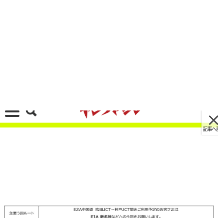
記事へ戻る
[画像 No.11/17]う回で300円のクーポンもらえ
る! E2A中国自動車道(吹田JCT~神戸JCT)の8月交
通規制日程＆キャンペーン発表
2023/08/16