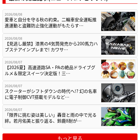
2026/08/08
愛車と自分を守る秋の約束。二輪車安全運転推
進運動と盗難防止強化運動がもたらす…
2026/08/08
【見逃し厳禁】漆黒の4気筒発売から200馬力ハ
ブステアインプレまで! カワサ…
2026/08/07
【2026夏】高速道路SA・PAの絶品ドライブグ
ルメ＆限定スイーツ決定版！三…
2026/08/07
スクーターがシフトダウンの時代へ!? 幻の名車
に電子制御CVT搭載モデルなど…
2026/08/07
「限界に挑む姿は美しい」轟音と雨の中で光る
絆。若月佑美と振り返る、鈴鹿8耐が…
もっと見る