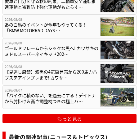
愛車と自分を守る秋の約束。二輪車安全運転推
進運動と盗難防止強化運動がもたらす…
2026/08/08
あの白馬のイベントが今年もやってくる！
「BMW MOTORRAD DAYS …
2026/08/08
ゴールドフレームからシックな黒へ! カワサキの
ミドルスーパーネイキッド202…
2026/08/08
【見逃し厳禁】漆黒の4気筒発売から200馬力ハ
ブステアインプレまで! カワサ…
2026/08/07
「バイクに積めない」を過去にする！デイトナ
から肘掛け＆高さ調整枕つきの極上ハ…
もっと見る
最新の関連記事(ニュース＆トピックス)