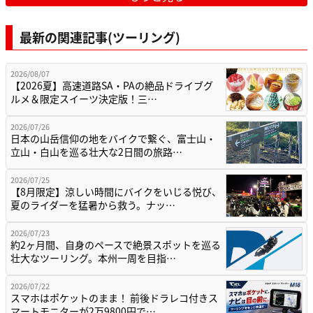
最新の関連記事(ツーリング)
2026/08/07
【2026夏】高速道路SA・PAの絶品ドライブグ
ルメ＆限定スイーツ決定版！三…
2026/07/26
日本の山岳信仰の地をバイクで繋ぐ、富士山・
立山・白山を巡る壮大な2日間の旅路…
2026/07/25
【8月限定】涼しい時間にバイクをいじる悦び、
夏のライダーを猛暑から救う。ナッ…
2026/07/23
約2ヶ月間、自身のペースで絶景スポットを巡る
壮大なツーリング。本州一周を目指…
2026/07/22
スマホはポケットのまま！ 前後ドラレコ付きス
マートモニターが2万9800円で…