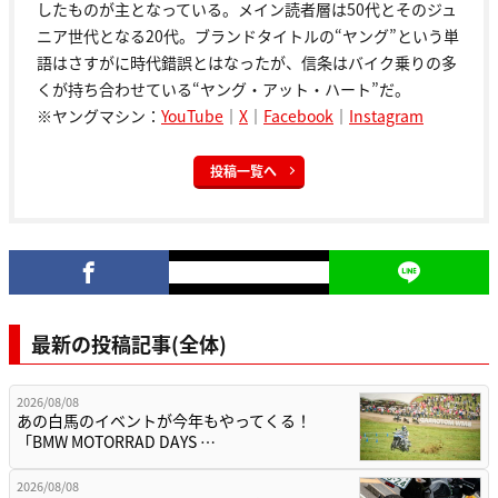
したものが主となっている。メイン読者層は50代とそのジュ
ニア世代となる20代。ブランドタイトルの“ヤング”という単
語はさすがに時代錯誤とはなったが、信条はバイク乗りの多
くが持ち合わせている“ヤング・アット・ハート”だ。
※ヤングマシン：
YouTube
｜
X
｜
Facebook
｜
Instagram
投稿一覧へ
最新の投稿記事(全体)
2026/08/08
あの白馬のイベントが今年もやってくる！
「BMW MOTORRAD DAYS …
2026/08/08