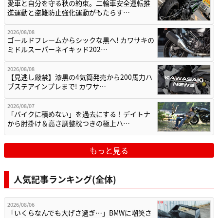
愛車と自分を守る秋の約束。二輪車安全運転推
進運動と盗難防止強化運動がもたらす…
2026/08/08
ゴールドフレームからシックな黒へ! カワサキの
ミドルスーパーネイキッド202…
2026/08/08
【見逃し厳禁】漆黒の4気筒発売から200馬力ハ
ブステアインプレまで! カワサ…
2026/08/07
「バイクに積めない」を過去にする！デイトナ
から肘掛け＆高さ調整枕つきの極上ハ…
もっと見る
人気記事ランキング(全体)
2026/08/06
「いくらなんでも大げさ過ぎ…」BMWに嘲笑さ