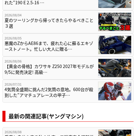
れた“190 E 2.5-16 …
2026/08/04
夏のツーリングから帰ってきたらやるべきこと
３選
2026/08/05
悪魔のZからAE86まで、疲れた心に蘇るエキゾ
ーストノート。忙しい大人に贈る…
2026/08/06
【黄金の骨格】カワサキ Z250 2027年モデルが
9/5に発売決定! 高級…
2026/07/31
4気筒全盛期に挑んだ2気筒の意地。600台が殺
到した”アマチュアレースの甲子…
最新の関連記事(ヤングマシン)
2026/08/08