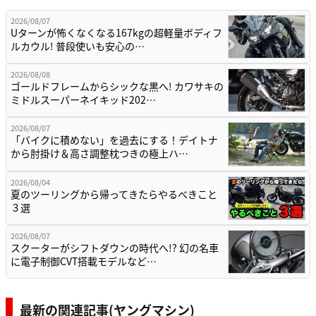
2026/08/07
Uターンが怖くなくなる167kgの超軽量ボディフ
ルカウル! 普段使いも安心の…
2026/08/08
ゴールドフレームからシックな黒へ! カワサキの
ミドルスーパーネイキッド202…
2026/08/07
「バイクに積めない」を過去にする！デイトナ
から肘掛け＆高さ調整枕つきの極上ハ…
2026/08/04
夏のツーリングから帰ってきたらやるべきこと
３選
2026/08/07
スクーターがシフトダウンの時代へ!? 幻の名車
に電子制御CVT搭載モデルなど…
最新の関連記事(ヤングマシン)