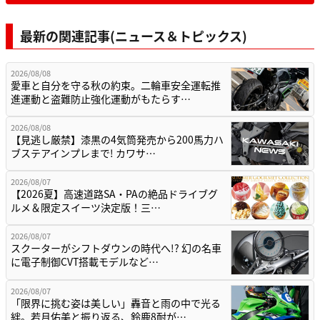
最新の関連記事(ニュース＆トピックス)
2026/08/08
愛車と自分を守る秋の約束。二輪車安全運転推
進運動と盗難防止強化運動がもたらす…
2026/08/08
【見逃し厳禁】漆黒の4気筒発売から200馬力ハ
ブステアインプレまで! カワサ…
2026/08/07
【2026夏】高速道路SA・PAの絶品ドライブグ
ルメ＆限定スイーツ決定版！三…
2026/08/07
スクーターがシフトダウンの時代へ!? 幻の名車
に電子制御CVT搭載モデルなど…
2026/08/07
「限界に挑む姿は美しい」轟音と雨の中で光る
絆。若月佑美と振り返る、鈴鹿8耐が…