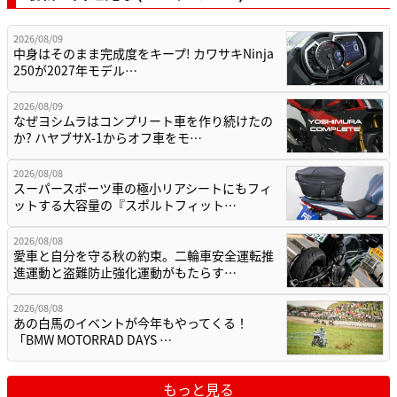
2026/08/09
中身はそのまま完成度をキープ! カワサキNinja
250が2027年モデル…
2026/08/09
なぜヨシムラはコンプリート車を作り続けたの
か? ハヤブサX-1からオフ車をモ…
2026/08/08
スーパースポーツ車の極小リアシートにもフィ
ットする大容量の『スポルトフィット…
2026/08/08
愛車と自分を守る秋の約束。二輪車安全運転推
進運動と盗難防止強化運動がもたらす…
2026/08/08
あの白馬のイベントが今年もやってくる！
「BMW MOTORRAD DAYS …
もっと見る