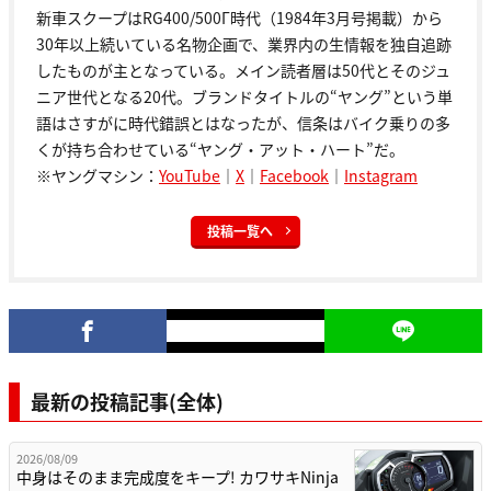
新車スクープはRG400/500Γ時代（1984年3月号掲載）から
30年以上続いている名物企画で、業界内の生情報を独自追跡
したものが主となっている。メイン読者層は50代とそのジュ
ニア世代となる20代。ブランドタイトルの“ヤング”という単
語はさすがに時代錯誤とはなったが、信条はバイク乗りの多
くが持ち合わせている“ヤング・アット・ハート”だ。
※ヤングマシン：
YouTube
｜
X
｜
Facebook
｜
Instagram
投稿一覧へ
最新の投稿記事(全体)
2026/08/09
中身はそのまま完成度をキープ! カワサキNinja