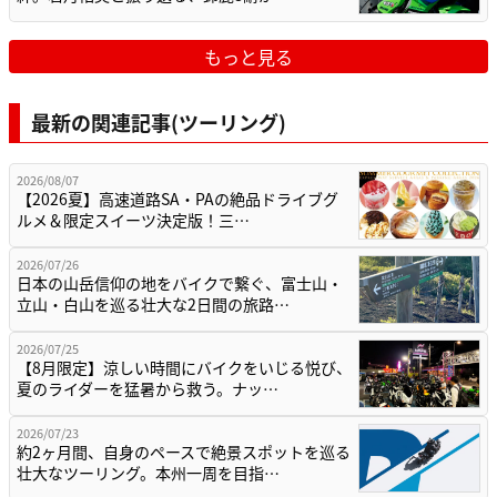
もっと見る
最新の関連記事(ツーリング)
2026/08/07
【2026夏】高速道路SA・PAの絶品ドライブグ
ルメ＆限定スイーツ決定版！三…
2026/07/26
日本の山岳信仰の地をバイクで繋ぐ、富士山・
立山・白山を巡る壮大な2日間の旅路…
2026/07/25
【8月限定】涼しい時間にバイクをいじる悦び、
夏のライダーを猛暑から救う。ナッ…
2026/07/23
約2ヶ月間、自身のペースで絶景スポットを巡る
壮大なツーリング。本州一周を目指…