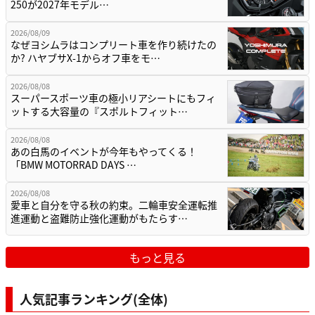
250が2027年モデル…
2026/08/09
なぜヨシムラはコンプリート車を作り続けたの
か? ハヤブサX-1からオフ車をモ…
2026/08/08
スーパースポーツ車の極小リアシートにもフィ
ットする大容量の『スポルトフィット…
2026/08/08
あの白馬のイベントが今年もやってくる！
「BMW MOTORRAD DAYS …
2026/08/08
愛車と自分を守る秋の約束。二輪車安全運転推
進運動と盗難防止強化運動がもたらす…
もっと見る
人気記事ランキング(全体)