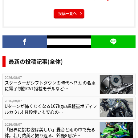
投稿一覧へ
最新の投稿記事(全体)
2026/08/07
スクーターがシフトダウンの時代へ!? 幻の名車
に電子制御CVT搭載モデルなど…
2026/08/07
Uターンが怖くなくなる167kgの超軽量ボディフ
ルカウル! 普段使いも安心の…
2026/08/07
「限界に挑む姿は美しい」轟音と雨の中で光る
絆。若月佑美と振り返る、鈴鹿8耐が…