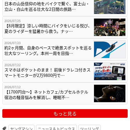
日本の山岳信仰の地をバイクで繋ぐ、富士山・
立山・白山を巡る壮大な2日間の旅路…
2026/07/25
【8月限定】涼しい時間にバイクをいじる悦び、
夏のライダーを猛暑から救う。ナッ…
2026/07/23
約2ヶ月間、自身のペースで絶景スポットを巡る
壮大なツーリング。本州一周を目指…
2026/07/22
スマホはポケットのまま！ 前後ドラレコ付きス
マートモニターが2万9800円で…
2026/07/12
【1700円台～】ネットカフェ/カプセルホテル
宿泊の騒音悩みを解消し、睡眠不…
もっと見る
ヤングマシン
ニュース＆トピックス
ツーリング