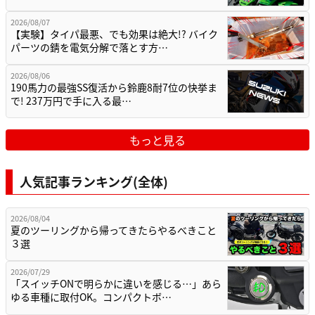
2026/08/07
【実験】タイパ最悪、でも効果は絶大!? バイク
パーツの錆を電気分解で落とす方…
2026/08/06
190馬力の最強SS復活から鈴鹿8耐7位の快挙ま
で! 237万円で手に入る最…
もっと見る
人気記事ランキング(全体)
2026/08/04
夏のツーリングから帰ってきたらやるべきこと
３選
2026/07/29
「スイッチONで明らかに違いを感じる…」あら
ゆる車種に取付OK。コンパクトボ…