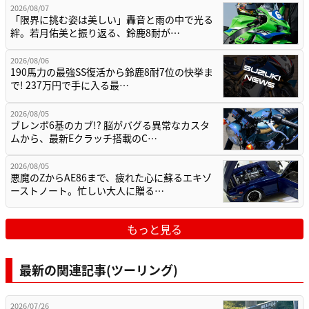
2026/08/07
「限界に挑む姿は美しい」轟音と雨の中で光る
絆。若月佑美と振り返る、鈴鹿8耐が…
2026/08/06
190馬力の最強SS復活から鈴鹿8耐7位の快挙ま
で! 237万円で手に入る最…
2026/08/05
ブレンボ6基のカブ!? 脳がバグる異常なカスタ
ムから、最新Eクラッチ搭載のC…
2026/08/05
悪魔のZからAE86まで、疲れた心に蘇るエキゾ
ーストノート。忙しい大人に贈る…
もっと見る
最新の関連記事(ツーリング)
2026/07/26