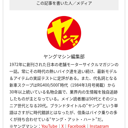
この記事を書いた人／メディア
ヤングマシン編集部
1972年に創刊された日本の老舗モーターサイクルマガジンの
一誌。常にその時代の熱いバイク達を追い続け、最新モデル
＆アイテムの実証テストに定評がある。また、代名詞となる
新車スクープはRG400/500Γ時代（1984年3月号掲載）から
30年以上続いている名物企画で、業界内の生情報を独自追跡
したものが主となっている。メイン読者層は50代とそのジュ
ニア世代となる20代。ブランドタイトルの“ヤング”という単
語はさすがに時代錯誤とはなったが、信条はバイク乗りの多
くが持ち合わせている“ヤング・アット・ハート”だ。
※ヤングマシン：
YouTube
｜
X
｜
Facebook
｜
Instagram