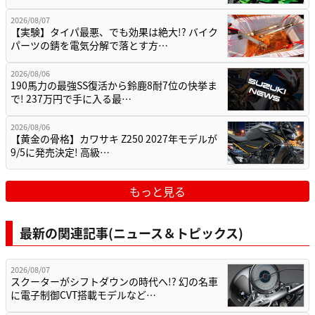
2026/08/07
【実験】タイパ最悪、でも効果は絶大!? バイク
パーツの錆を電気分解で落とす方…
2026/08/06
190馬力の最強SS復活から鈴鹿8耐7位の快挙ま
で! 237万円で手に入る最…
2026/08/06
【黄金の骨格】カワサキ Z250 2027年モデルが
9/5に発売決定! 高級…
もっと見る
最新の関連記事(ニュース＆トピックス)
2026/08/07
スクーターがシフトダウンの時代へ!? 幻の名車
に電子制御CVT搭載モデルなど…