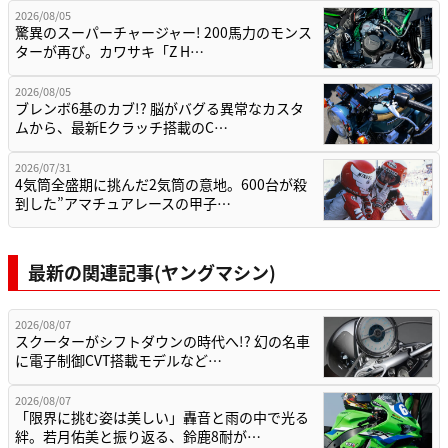
2026/08/05
驚異のスーパーチャージャー! 200馬力のモンス
ターが再び。カワサキ「Z H…
2026/08/05
ブレンボ6基のカブ!? 脳がバグる異常なカスタ
ムから、最新Eクラッチ搭載のC…
2026/07/31
4気筒全盛期に挑んだ2気筒の意地。600台が殺
到した”アマチュアレースの甲子…
最新の関連記事(ヤングマシン)
2026/08/07
スクーターがシフトダウンの時代へ!? 幻の名車
に電子制御CVT搭載モデルなど…
2026/08/07
「限界に挑む姿は美しい」轟音と雨の中で光る
絆。若月佑美と振り返る、鈴鹿8耐が…