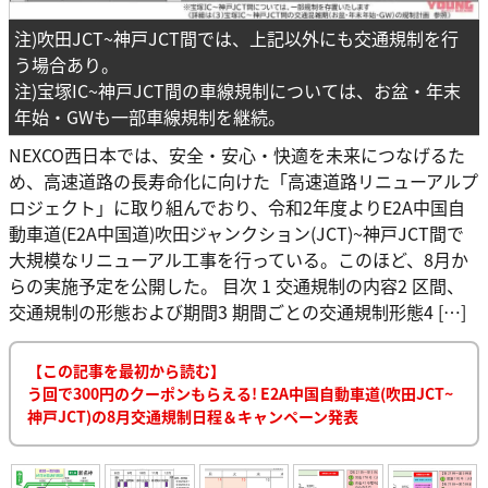
注)吹田JCT~神戸JCT間では、上記以外にも交通規制を行
う場合あり。
注)宝塚IC~神戸JCT間の車線規制については、お盆・年末
年始・GWも一部車線規制を継続。
NEXCO西日本では、安全・安心・快適を未来につなげるた
め、高速道路の長寿命化に向けた「高速道路リニューアルプ
ロジェクト」に取り組んでおり、令和2年度よりE2A中国自
動車道(E2A中国道)吹田ジャンクション(JCT)~神戸JCT間で
大規模なリニューアル工事を行っている。このほど、8月か
らの実施予定を公開した。 目次 1 交通規制の内容2 区間、
交通規制の形態および期間3 期間ごとの交通規制形態4 […]
【この記事を最初から読む】
う回で300円のクーポンもらえる! E2A中国自動車道(吹田JCT~
神戸JCT)の8月交通規制日程＆キャンペーン発表