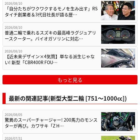
2026/08/10
「自分たちがワクワクするモノを生み出す」RS
タイチ創業者＆3代目社長が語る歴…
2026/08/10
普通二輪で乗れるスズキの最高峰ラグジュアリ
ースクーター。バイオガソリンに対応…
2026/08/10
【近未来デザイン×4気筒】単なる派生じゃな
い! 新型「CBR400R FOU…
もっと見る
最新の関連記事(新型大型二輪 [751〜1000cc])
2026/08/05
驚異のスーパーチャージャー! 200馬力のモンス
ターが再び。カワサキ「Z H…
2026/07/31