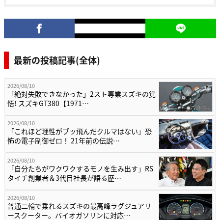
最新の投稿記事(全体)
2026/08/10
「絶対失敗できなかった」2スト専業スズキの覚
悟! スズキGT380【1971…
2026/08/10
「これほど理性がブッ飛んだクルマはない」恐
怖の電子制御ゼロ！ 21年前の伝説…
2026/08/10
「自分たちがワクワクするモノを生み出す」RS
タイチ創業者＆3代目社長が語る歴…
2026/08/10
普通二輪で乗れるスズキの最高峰ラグジュアリ
ースクーター。バイオガソリンに対応…