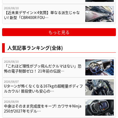
2026/08/10
【近未来デザイン×4気筒】単なる派生じゃな
い! 新型「CBR400R FOU…
もっと見る
人気記事ランキング(全体)
2026/08/10
「これほど理性がブッ飛んだクルマはない」恐
怖の電子制御ゼロ！ 21年前の伝説…
2026/08/07
Uターンが怖くなくなる167kgの超軽量ボディフ
ルカウル! 普段使いも安心の…
2026/08/09
中身はそのまま完成度をキープ! カワサキNinja
250が2027年モデル…