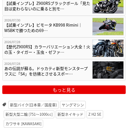
【試乗インプレ】Z900RSブラックボール「見た
目は変わらないのに乗ると別モ…
2026/07/30
【試乗インプレ】ビモータ KB998 Rimini｜
WSBKで勝つための69…
2026/07/28
【歴代Z900RS】カラーバリエーション大全！火
の玉・タイガー・玉虫・ゼファ…
2026/07/28
あの伝説が蘇る。ドゥカティ新型モンスタープ
ラスに「S4」を彷彿とさせるスポー…
もっと見る
新型バイク(日本車／国産車)
ヤングマシン
新型大型二輪 [751〜1000cc]
新型ネイキッド
Z H2 SE
カワサキ [KAWASAKI]