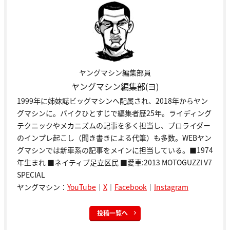
ヤングマシン編集部員
ヤングマシン編集部(ヨ)
1999年に姉妹誌ビッグマシンへ配属され、2018年からヤン
グマシンに。バイクひとすじで編集者歴25年。ライディング
テクニックやメカニズムの記事を多く担当し、プロライダー
のインプレ起こし（聞き書きによる代筆）も多数。WEBヤン
グマシンでは新車系の記事をメインに担当している。■1974
年生まれ ■ネイティブ足立区民 ■愛車:2013 MOTOGUZZI V7
SPECIAL
ヤングマシン：
YouTube
｜
X
｜
Facebook
｜
Instagram
投稿一覧へ