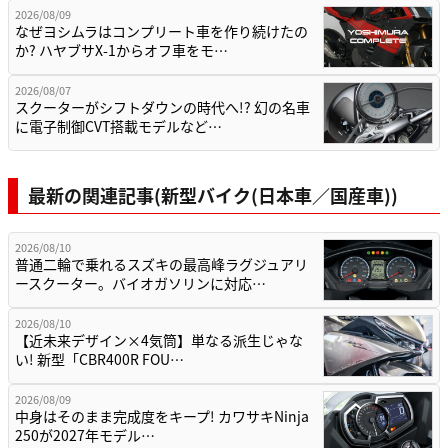
2026/08/09
なぜヨシムラはコンプリート車を作り続けたの
か? ハヤブサX-1からオフ車をモ…
2026/08/07
スクーターがシフトダウンの時代へ!? 幻の名車
に電子制御CVT搭載モデルなど…
最新の関連記事(新型バイク(日本車／国産車))
2026/08/10
普通二輪で乗れるスズキの最高峰ラグジュアリ
ースクーター。バイオガソリンに対応…
2026/08/10
【近未来デザイン×4気筒】単なる派生じゃな
い! 新型「CBR400R FOU…
2026/08/09
中身はそのまま完成度をキープ! カワサキNinja
250が2027年モデル…