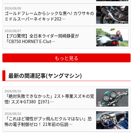
2026/08/08
ゴールドフレームからシックな黒へ! カワサキの
ミドルスーパーネイキッド202…
2026/08/07
【プロ驚愕】全日本ライダー岡崎静夏が
「CB750 HORNET E-Clut…
もっと見る
最新の関連記事(ヤングマシン)
2026/08/10
「絶対失敗できなかった」2スト専業スズキの覚
悟! スズキGT380【1971…
2026/08/10
「これほど理性がブッ飛んだクルマはない」恐
怖の電子制御ゼロ！ 21年前の伝説…