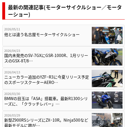
最新の関連記事(モーターサイクルショー／モータ
ーショー)
2026/05/11
他とは違う名古屋モーターサイクルショー
2026/04/23
国内未発売のSV-7GXにGSR-1000R、1月リリー
スのGSX-8T/8…
2026/04/13
ニューカラー追加のYZF−R3に今夏リリース予定
のスポーツスクーターAERO…
2026/03/30
BMWの目玉は「ASA」搭載車。最新R1300シリ
ーズに、「クラッチレバー」…
2026/03/29
新型Z900RSシリーズにZX−10R。Ninja500など
最新モデルに跨が…