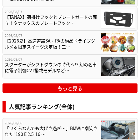
2026/08/07
【TANAX】荷掛けフックとプレートガードの両
立！タナックスのプレートフック…
2026/08/07
【2026夏】高速道路SA・PAの絶品ドライブグ
ルメ＆限定スイーツ決定版！三…
2026/08/07
スクーターがシフトダウンの時代へ!? 幻の名車
に電子制御CVT搭載モデルなど…
もっと見る
人気記事ランキング(全体)
2026/08/06
「いくらなんでも大げさ過ぎ…」BMWに嘲笑さ
れた“190 E 2.5-16 …