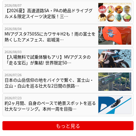
2026/08/07
【2026夏】高速道路SA・PAの絶品ドライブグ
ルメ＆限定スイーツ決定版！三…
2026/08/04
MVアグスタ750SSにカワサキH2も！雨の富士を
熱くしたアメフェス、岩城滉…
2026/08/03
【入場無料で試乗体験もアリ】MVアグスタの
「走る宝石」が集結! 世界限定50…
2026/07/26
日本の山岳信仰の地をバイクで繋ぐ、富士山・
立山・白山を巡る壮大な2日間の旅路…
2026/07/23
約2ヶ月間、自身のペースで絶景スポットを巡る
壮大なツーリング。本州一周を目指…
もっと見る