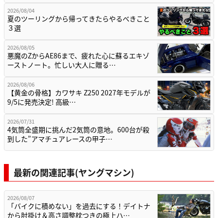
2026/08/04
夏のツーリングから帰ってきたらやるべきこと
３選
2026/08/05
悪魔のZからAE86まで、疲れた心に蘇るエキゾ
ーストノート。忙しい大人に贈る…
2026/08/06
【黄金の骨格】カワサキ Z250 2027年モデルが
9/5に発売決定! 高級…
2026/07/31
4気筒全盛期に挑んだ2気筒の意地。600台が殺
到した”アマチュアレースの甲子…
最新の関連記事(ヤングマシン)
2026/08/07
「バイクに積めない」を過去にする！デイトナ
から肘掛け＆高さ調整枕つきの極上ハ…