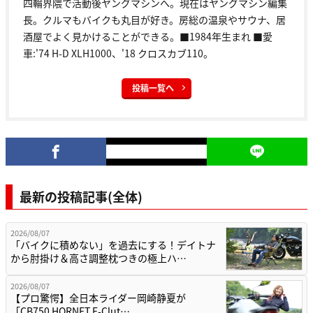
四輪界隈で活動後ヤングマシンへ。現在はヤングマシン編集
長。クルマもバイクも丸目が好き。房総の温泉やサウナ、居
酒屋でよく見かけることができる。■1984年生まれ ■愛
車:'74 H-D XLH1000、'18 クロスカブ110。
投稿一覧へ
最新の投稿記事(全体)
2026/08/07
「バイクに積めない」を過去にする！デイトナ
から肘掛け＆高さ調整枕つきの極上ハ…
2026/08/07
【プロ驚愕】全日本ライダー岡崎静夏が
「CB750 HORNET E-Clut…