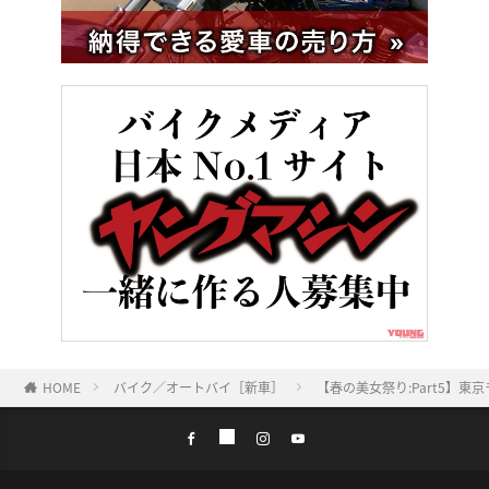
HOME
バイク／オートバイ［新車］
【春の美女祭り:Part5】