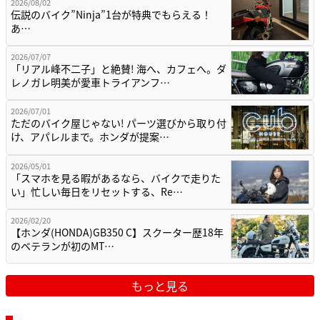
2026/08/02
伝説のバイク”Ninja”1台が特典でもらえる！
あ…
2026/07/07
「リアル峰不二子」と絶賛! 海へ、カフェへ。ダ
レノガレ明美が愛車トライアンフ…
2026/07/01
ただのバイク屋じゃない! パーツ選びから取り付
け、アパレルまで。ホンダが提案…
2026/05/01
「スマホを見る暇があるなら、バイクで走りた
い」忙しい毎日をリセットする、Re…
2026/02/20
【ホンダ(HONDA)GB350 C】スクーター歴18年
のベテランが初のMT…
もっと見る