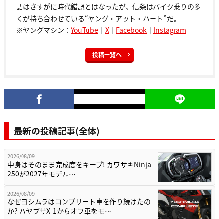
語はさすがに時代錯誤とはなったが、信条はバイク乗りの多
くが持ち合わせている“ヤング・アット・ハート”だ。
※ヤングマシン：
YouTube
｜
X
｜
Facebook
｜
Instagram
投稿一覧へ
最新の投稿記事(全体)
2026/08/09
中身はそのまま完成度をキープ! カワサキNinja
250が2027年モデル…
2026/08/09
なぜヨシムラはコンプリート車を作り続けたの
か? ハヤブサX-1からオフ車をモ…