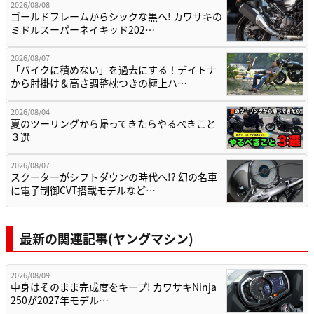
2026/08/08
ゴールドフレームからシックな黒へ! カワサキの
ミドルスーパーネイキッド202…
2026/08/07
「バイクに積めない」を過去にする！デイトナ
から肘掛け＆高さ調整枕つきの極上ハ…
2026/08/04
夏のツーリングから帰ってきたらやるべきこと
３選
2026/08/07
スクーターがシフトダウンの時代へ!? 幻の名車
に電子制御CVT搭載モデルなど…
最新の関連記事(ヤングマシン)
2026/08/09
中身はそのまま完成度をキープ! カワサキNinja
250が2027年モデル…