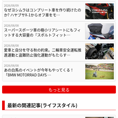
2026/08/09
なぜヨシムラはコンプリート車を作り続けたの
か? ハヤブサX-1からオフ車をモ…
2026/08/08
スーパースポーツ車の極小リアシートにもフィ
ットする大容量の『スポルトフィット…
2026/08/08
愛車と自分を守る秋の約束。二輪車安全運転推
進運動と盗難防止強化運動がもたらす…
2026/08/08
あの白馬のイベントが今年もやってくる！
「BMW MOTORRAD DAYS …
もっと見る
最新の関連記事(ライフスタイル)