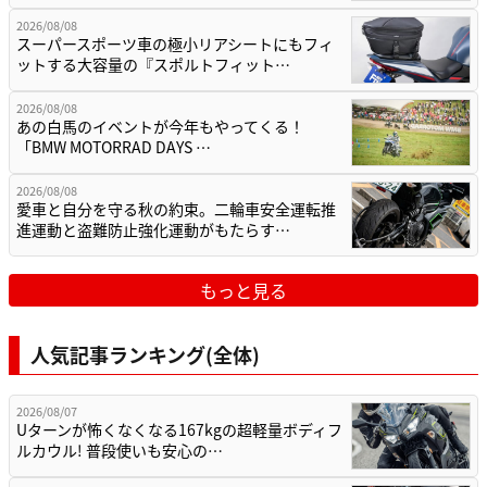
2026/08/08
スーパースポーツ車の極小リアシートにもフィ
ットする大容量の『スポルトフィット…
2026/08/08
あの白馬のイベントが今年もやってくる！
「BMW MOTORRAD DAYS …
2026/08/08
愛車と自分を守る秋の約束。二輪車安全運転推
進運動と盗難防止強化運動がもたらす…
もっと見る
人気記事ランキング(全体)
2026/08/07
Uターンが怖くなくなる167kgの超軽量ボディフ
ルカウル! 普段使いも安心の…