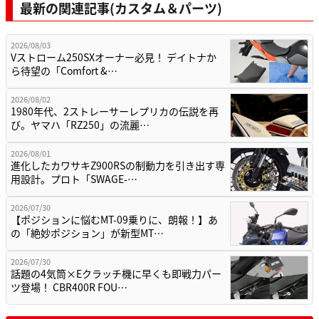
最新の関連記事(カスタム＆パーツ)
2026/08/03
Vストローム250SXオーナー必見！ デイトナか
ら待望の「Comfort &…
2026/08/02
1980年代、2ストレーサーレプリカの伝説を再
び。ヤマハ「RZ250」の流麗…
2026/08/01
進化したカワサキZ900RSの制動力を引き出す専
用設計。プロト「SWAGE-…
2026/07/30
【ポジションに悩むMT-09乗りに、朗報！】あ
の「絶妙ポジション」が新型MT…
2026/07/30
話題の4気筒×Eクラッチ機に早くも即戦力パー
ツ登場！ CBR400R FOU…