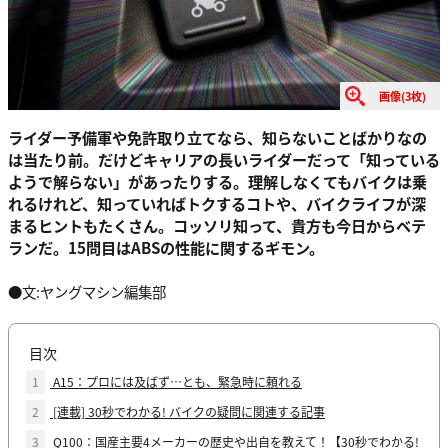
画像(3枚)
ライダー予備軍や免許取り立てなら、知らないことばかりなの
は当たり前。だけどキャリアの長いライダーだって「知っている
ようで解らない」があったりする。理解しなくてもバイクは乗
れるけれど、知っていればトクするコトや、バイクライフが深
まるヒントもたくさん。コッソリ知って、貴方も今日からベテ
ランだ。15問目はABSの性能に関するギモン。
●文:ヤングマシン編集部
目次
1
A15：プロには及ばず…とも、緊急時に頼れる
2
[連載] 30秒でわかる! バイクの疑問に関連する記事
3
Q100：国産主要4メーカーの歴史や出自を教えて！【30秒でわかる!