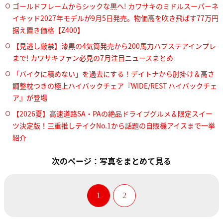
ゴールドフレームからシックな黒へ! カワサキのミドルスーパーネ
イキッド2027年モデルが9月5日発売。物価高を吹き飛ばす77万円
据え置き価格【Z400】
【見逃し厳禁】漆黒の4気筒発売から200馬力ハブステアインプレ
まで! カワサキファン必見の7月注目ニュースまとめ
「バイクに積めない」を過去にする！デイトナから肘掛け＆高さ
調整枕つきの極上ハイバックチェア『WIDE/REST ハイバックチェ
ア』が登場
【2026夏】高速道路SA・PAの絶品ドライブグルメ＆限定スイー
ツ決定版！三重推しテイクNo.1から話題の自販機アイスまで一挙
紹介
次のページ：写真をまとめて見る
1
2