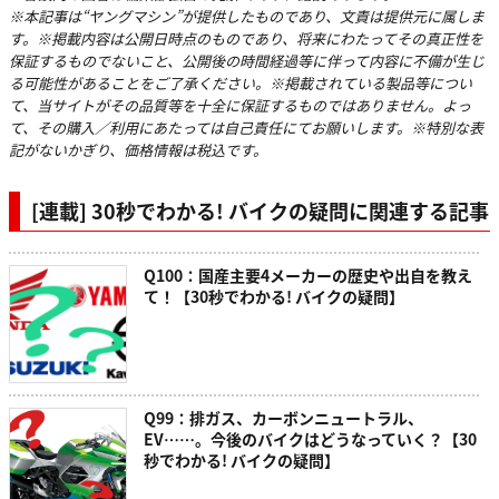
※本記事は“ヤングマシン”が提供したものであり、文責は提供元に属しま
す。※掲載内容は公開日時点のものであり、将来にわたってその真正性を
保証するものでないこと、公開後の時間経過等に伴って内容に不備が生じ
る可能性があることをご了承ください。※掲載されている製品等につい
て、当サイトがその品質等を十全に保証するものではありません。よっ
て、その購入／利用にあたっては自己責任にてお願いします。※特別な表
記がないかぎり、価格情報は税込です。
[連載] 30秒でわかる! バイクの疑問に関連する記事
Q100：国産主要4メーカーの歴史や出自を教え
て！【30秒でわかる! バイクの疑問】
Q99：排ガス、カーボンニュートラル、
EV……。今後のバイクはどうなっていく？【30
秒でわかる! バイクの疑問】