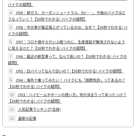
バイクの疑問】
4
Q99：排ガス、カーボンニュートラル、EV……。今後のバイクはど
うなっていく？【30秒でわかる! バイクの疑問】
5
Q98：中古車が最近値上がっているのは、なぜ？【30秒でわかる! バ
イクの疑問】
6
Q97：コロナ禍からだいぶ経つのに、生産遅延が解消されないよう
に見えるけど？【30秒でわかる! バイクの疑問】
7
Q96：最近の新型車って、なんで高いの？【30秒でわかる! バイクの
疑問】
8
Q95：白バイってなんで白いの？【30秒でわかる! バイクの疑問】
9
Q94：海外で乗ってみたい！ バイクにも「国際免許」ってあるの？
【30秒でわかる! バイクの疑問】
10
Q93：ハイビームやホーンの使い方。何か決まりってあったっけ？
【30秒でわかる! バイクの疑問】
11
人気記事ランキング(全体)
12
最新の記事