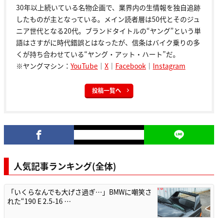
30年以上続いている名物企画で、業界内の生情報を独自追跡
したものが主となっている。メイン読者層は50代とそのジュ
ニア世代となる20代。ブランドタイトルの“ヤング”という単
語はさすがに時代錯誤とはなったが、信条はバイク乗りの多
くが持ち合わせている“ヤング・アット・ハート”だ。
※ヤングマシン：
YouTube
｜
X
｜
Facebook
｜
Instagram
投稿一覧へ
人気記事ランキング(全体)
「いくらなんでも大げさ過ぎ…」BMWに嘲笑さ
れた“190 E 2.5-16 …