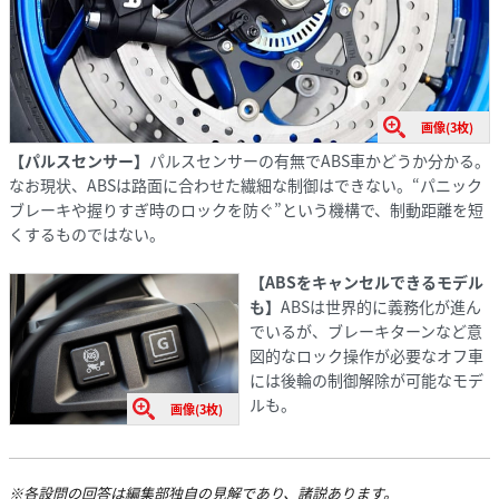
画像(3枚)
【パルスセンサー】
パルスセンサーの有無でABS車かどうか分かる。
なお現状、ABSは路面に合わせた繊細な制御はできない。“パニック
ブレーキや握りすぎ時のロックを防ぐ”という機構で、制動距離を短
くするものではない。
【ABSをキャンセルできるモデル
も】
ABSは世界的に義務化が進ん
でいるが、ブレーキターンなど意
図的なロック操作が必要なオフ車
には後輪の制御解除が可能なモデ
ルも。
画像(3枚)
※各設問の回答は編集部独自の見解であり、諸説あります。