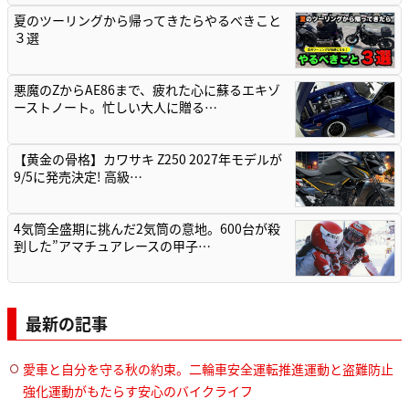
夏のツーリングから帰ってきたらやるべきこと
３選
悪魔のZからAE86まで、疲れた心に蘇るエキゾ
ーストノート。忙しい大人に贈る…
【黄金の骨格】カワサキ Z250 2027年モデルが
9/5に発売決定! 高級…
4気筒全盛期に挑んだ2気筒の意地。600台が殺
到した”アマチュアレースの甲子…
最新の記事
愛車と自分を守る秋の約束。二輪車安全運転推進運動と盗難防止
強化運動がもたらす安心のバイクライフ