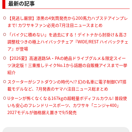
最新の記事
【見逃し厳禁】漆黒の4気筒発売から200馬力ハブステアインプレ
まで! カワサキファン必見の7月注目ニュースまとめ
「バイクに積めない」を過去にする！デイトナから肘掛け＆高さ
調整枕つきの極上ハイバックチェア『WIDE/REST ハイバックチェ
ア』が登場
【2026夏】高速道路SA・PAの絶品ドライブグルメ＆限定スイー
ツ決定版！三重推しテイクNo.1から話題の自販機アイスまで一挙
紹介
スクーターがシフトダウンの時代へ!? 幻の名車に電子制御CVT搭
載モデルなど、7月発表のヤマハ注目ニュース総まとめ
Uターンが怖くなくなる167kgの超軽量ボディフルカウル! 普段使
いも安心のフレンドリースポーツ、カワサキ「ニンジャ400」
2027モデルが価格据え置きで9/5発売