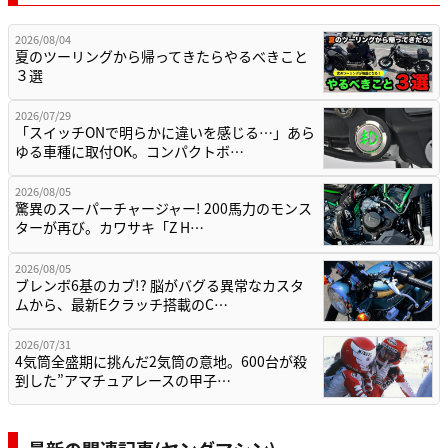
2026/08/04
夏のツーリングから帰ってきたらやるべきこと
３選
2026/07/29
「スイッチONで明らかに違いを感じる…」あら
ゆる車種に取付OK。コンパクトボ…
2026/08/05
驚異のスーパーチャージャー! 200馬力のモンス
ターが再び。カワサキ「Z H…
2026/08/05
ブレンボ6基のカブ!? 脳がバグる異常なカスタ
ムから、最新Eクラッチ搭載のC…
2026/07/31
4気筒全盛期に挑んだ2気筒の意地。600台が殺
到した”アマチュアレースの甲子…