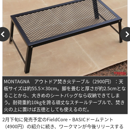
MONTAGNA アウトドア焚き火テーブル（2900円）：天
板サイズは約55.5×30cm。脚を畳むと厚さが約2.5cmとな
ることから、大きめのシートバッグなら収納できてしま
う。耐荷重約10kgを誇る頑丈なスチールテーブルで、焚き
火の上に置けば五徳としても使えるのだ。
2月下旬に発売予定のFieldCore・BASICドームテント
（4900円）の紹介に続き、ワークマンが今後リリースする