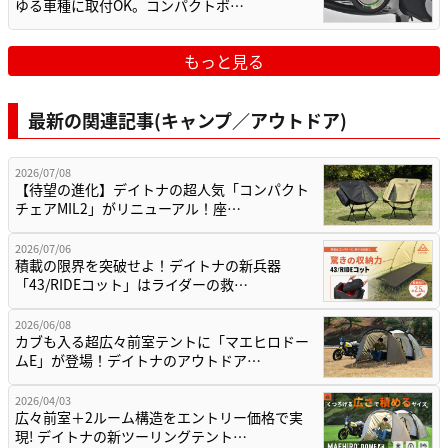
ゆる車種に取付OK。コンパクトボ…
もっと見る
最新の関連記事(キャンプ／アウトドア)
2026/07/08
【待望の進化】デイトナの超人気「コンパクト
チェアMIL2」がリニューアル！座…
2026/07/06
積載の限界を突破せよ！デイトナの新兵器
「43/RIDEコット」はライダーの救…
2026/06/08
カブも入る超広々前室テントに「マエヒロドー
ムE」が登場！デイトナのアウトドア…
2026/04/03
広々前室＋2ルーム構造をエントリー価格で実
現! デイトナの新ツーリングテント…