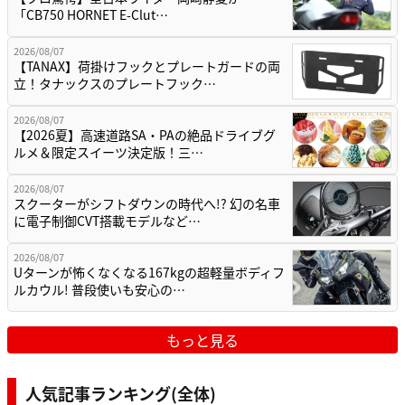
「CB750 HORNET E-Clut…
2026/08/07
【TANAX】荷掛けフックとプレートガードの両
立！タナックスのプレートフック…
2026/08/07
【2026夏】高速道路SA・PAの絶品ドライブグ
ルメ＆限定スイーツ決定版！三…
2026/08/07
スクーターがシフトダウンの時代へ!? 幻の名車
に電子制御CVT搭載モデルなど…
2026/08/07
Uターンが怖くなくなる167kgの超軽量ボディフ
ルカウル! 普段使いも安心の…
もっと見る
人気記事ランキング(全体)