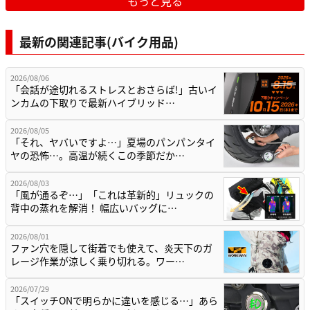
もっと見る
最新の関連記事(バイク用品)
2026/08/06
「会話が途切れるストレスとおさらば!」古いイ
ンカムの下取りで最新ハイブリッド…
2026/08/05
「それ、ヤバいですよ…」夏場のパンパンタイ
ヤの恐怖…。高温が続くこの季節だか…
2026/08/03
「風が通るぞ…」「これは革新的」リュックの
背中の蒸れを解消！ 幅広いバッグに…
2026/08/01
ファン穴を隠して街着でも使えて、炎天下のガ
レージ作業が涼しく乗り切れる。ワー…
2026/07/29
「スイッチONで明らかに違いを感じる…」あら