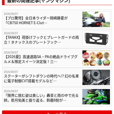
最新の関連記事(ヤングマシン)
2026/08/07
【プロ驚愕】全日本ライダー岡崎静夏が
「CB750 HORNET E-Clut…
2026/08/07
【TANAX】荷掛けフックとプレートガードの両
立！タナックスのプレートフック…
2026/08/07
【2026夏】高速道路SA・PAの絶品ドライブグ
ルメ＆限定スイーツ決定版！三…
2026/08/07
スクーターがシフトダウンの時代へ!? 幻の名車
に電子制御CVT搭載モデルなど…
2026/08/07
「限界に挑む姿は美しい」轟音と雨の中で光る
絆。若月佑美と振り返る、鈴鹿8耐が…