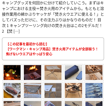
キャンプグッズを何回かに分けて紹介していこう。まずはキ
ャンプにおける主役＝焚き火用のアイテムから。もともと溶
接作業用の綿かぶりヤッケが「焚き火ウエアに使える！」と
してバズっただけに、その注力ぶりはかなりのものだ！ 目
次 1 キャンプツーリング向けの焚き火台はこの2モデルだ！
2 【焚 […]
【この記事を最初から読む】
【ワークマン・キャンプ用品】焚き火用アイテムが全部揃う！
焦げないウエアはやっぱり安心