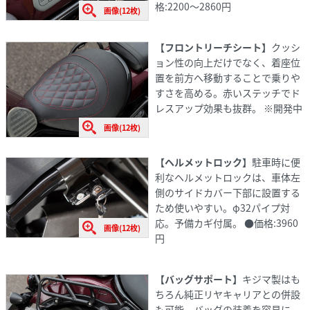
格:2200～2860円
画像(12枚)
【フロントリーチシート】
クッシ
ョン性の向上だけでなく、着座位
置を前方へ移動することで乗りや
すさを高める。赤いステッチでド
レスアップ効果も抜群。 ※開発中
画像(12枚)
【ヘルメットロック】
駐車時に便
利なヘルメットロックは、車体左
側のサイドカバー下部に設置する
ため使いやすい。φ32パイプ対
応。予備カギ付属。 ●価格:3960
画像(12枚)
円
【バッグサポート】
キジマ製はも
ちろん純正リヤキャリアとの併設
も可能。バッグの装着を容易に