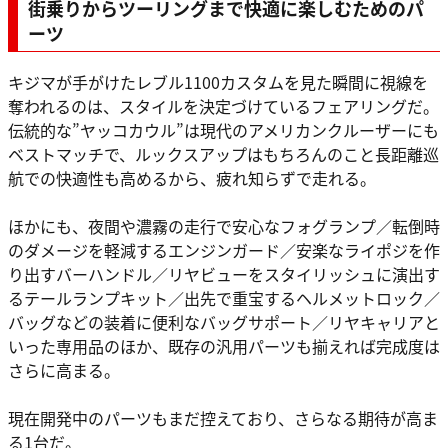
街乗りからツーリングまで快適に楽しむためのパ
ーツ
キジマが手がけたレブル1100カスタムを見た瞬間に視線を
奪われるのは、スタイルを決定づけているフェアリングだ。
伝統的な”ヤッコカウル”は現代のアメリカンクルーザーにも
ベストマッチで、ルックスアップはもちろんのこと長距離巡
航での快適性も高めるから、疲れ知らずで走れる。
ほかにも、夜間や濃霧の走行で安心なフォグランプ／転倒時
のダメージを軽減するエンジンガード／安楽なライポジを作
り出すバーハンドル／リヤビューをスタイリッシュに演出す
るテールランプキット／出先で重宝するヘルメットロック／
バッグなどの装着に便利なバッグサポート／リヤキャリアと
いった専用品のほか、既存の汎用パーツも揃えれば完成度は
さらに高まる。
現在開発中のパーツもまだ控えており、さらなる期待が高ま
る1台だ。