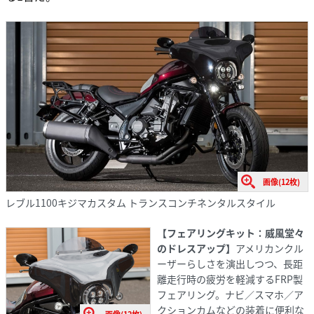
画像(12枚)
レブル1100キジマカスタム トランスコンチネンタルスタイル
【フェアリングキット：威風堂々
のドレスアップ】
アメリカンクル
ーザーらしさを演出しつつ、長距
離走行時の疲労を軽減するFRP製
フェアリング。ナビ／スマホ／ア
クションカムなどの装着に便利な
画像(12枚)