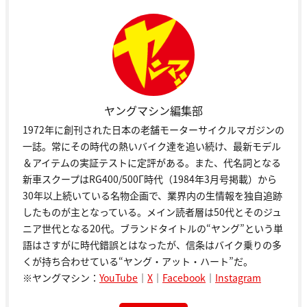
ヤングマシン編集部
1972年に創刊された日本の老舗モーターサイクルマガジンの
一誌。常にその時代の熱いバイク達を追い続け、最新モデル
＆アイテムの実証テストに定評がある。また、代名詞となる
新車スクープはRG400/500Γ時代（1984年3月号掲載）から
30年以上続いている名物企画で、業界内の生情報を独自追跡
したものが主となっている。メイン読者層は50代とそのジュ
ニア世代となる20代。ブランドタイトルの“ヤング”という単
語はさすがに時代錯誤とはなったが、信条はバイク乗りの多
くが持ち合わせている“ヤング・アット・ハート”だ。
※ヤングマシン：
YouTube
｜
X
｜
Facebook
｜
Instagram