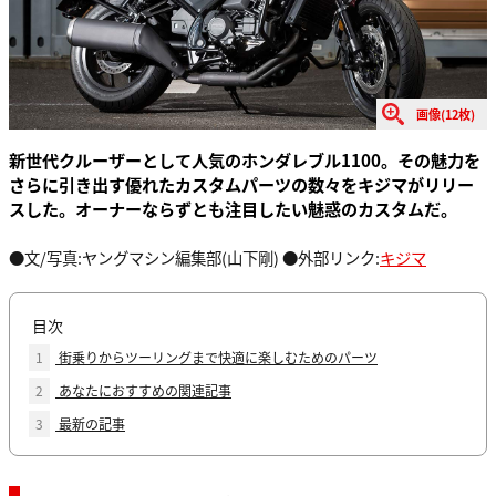
画像(12枚)
新世代クルーザーとして人気のホンダレブル1100。その魅力を
さらに引き出す優れたカスタムパーツの数々をキジマがリリー
スした。オーナーならずとも注目したい魅惑のカスタムだ。
●文/写真:ヤングマシン編集部(山下剛) ●外部リンク:
キジマ
目次
1
街乗りからツーリングまで快適に楽しむためのパーツ
2
あなたにおすすめの関連記事
3
最新の記事