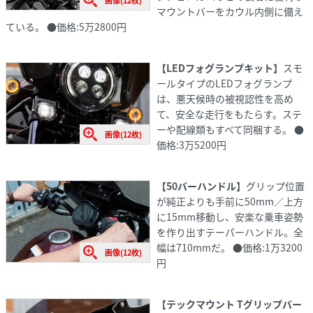
マウントバーをカウル内側に備え
ている。 ●価格:5万2800円
【LEDフォグランプキット】
スモ
ールタイプのLEDフォグランプ
は、悪天候時の被視認性を高め
て、安全な走行をもたらす。ステ
ーや配線類もすべて同梱する。 ●
画像(12枚)
価格:3万5200円
【50バーハンドル】
グリップ位置
が純正よりも手前に50mm／上方
に15mm移動し、安楽な乗車姿勢
を作り出すテーパーハンドル。全
幅は710mmだ。 ●価格:1万3200
画像(12枚)
円
【テックマウント Tグリップバー