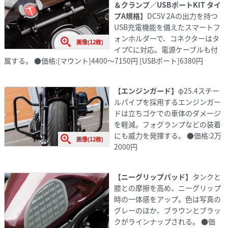
＆クランプ／USBポートKIT タイ
プA規格】
DC5V 2Aの出力を持つ
USB充電機能を備えたスマートフ
ォンホルダーで、コネクターはタ
画像(12枚)
イプCに対応。電源ケーブルも付
属する。 ●価格:[マウント]4400～7150円 [USBポート]6380円
【エンジンガード】
φ25.4スチー
ルパイプを採用するエンジンガー
ドは立ちゴケでの車体のダメージ
を軽減。フォグランプなどの装着
にも威力を発揮する。 ●価格:2万
画像(12枚)
2000円
【ニーグリップパッド】
タンクと
膝との摩擦を高め、ニーグリップ
時の一体感をアップ。色は写真の
グレーのほか、ブラウンとブラッ
クがラインナップされる。 ●価