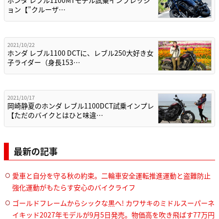
ョン【”クルーザ…
2021/10/22
ホンダ レブル1100 DCTに、レブル250大好き女
子ライダー（身長153…
2021/10/17
岡崎静夏のホンダ レブル1100DCT試乗インプレ
【ただのバイクとはひと味違…
最新の記事
愛車と自分を守る秋の約束。二輪車安全運転推進運動と盗難防止
強化運動がもたらす安心のバイクライフ
ゴールドフレームからシックな黒へ! カワサキのミドルスーパーネ
イキッド2027年モデルが9月5日発売。物価高を吹き飛ばす77万円