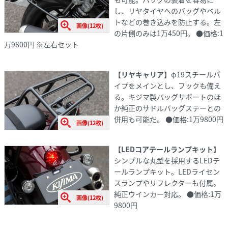
し、リヤタイヤへのバッグやベル
トなどの巻き込みを防止する。左
画像(12枚)
の片側のみは1万450円。 ●価格:1
万9800円 ※左右セット
【リヤキャリア】
φ19スチールパ
イプをメインとし、フックも備え
る。キジマ製バッグサポートのほ
か純正のサドルバッグステーとの
併用も可能だ。 ●価格:1万9800円
画像(12枚)
【LEDコアテールランプキット】
シンプルな丸型を採用するLEDテ
ールランプキット。LEDライセン
スランプやリフレクターも付属。
純正ウインカー対応。 ●価格:1万
画像(12枚)
9800円