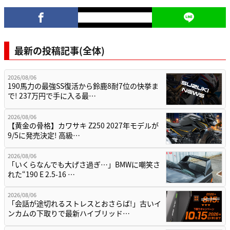
最新の投稿記事(全体)
2026/08/06
190馬力の最強SS復活から鈴鹿8耐7位の快挙ま
で! 237万円で手に入る最…
2026/08/06
【黄金の骨格】カワサキ Z250 2027年モデルが
9/5に発売決定! 高級…
2026/08/06
「いくらなんでも大げさ過ぎ…」BMWに嘲笑さ
れた“190 E 2.5-16 …
2026/08/06
「会話が途切れるストレスとおさらば!」古いイ
ンカムの下取りで最新ハイブリッド…