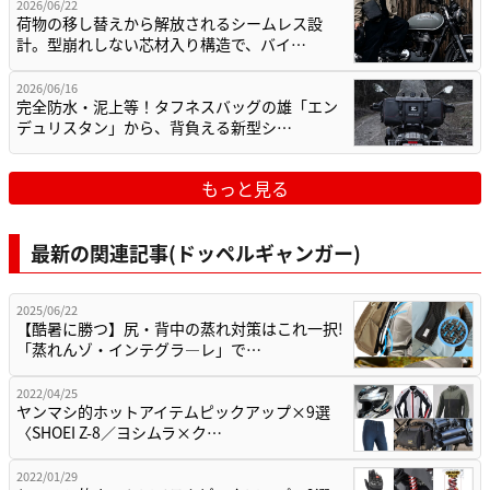
2026/06/22
荷物の移し替えから解放されるシームレス設
計。型崩れしない芯材入り構造で、バイ…
2026/06/16
完全防水・泥上等！タフネスバッグの雄「エン
デュリスタン」から、背負える新型シ…
もっと見る
最新の関連記事(ドッペルギャンガー)
2025/06/22
【酷暑に勝つ】尻・背中の蒸れ対策はこれ一択!
「蒸れんゾ・インテグラ―レ」で…
2022/04/25
ヤンマシ的ホットアイテムピックアップ×9選
〈SHOEI Z-8／ヨシムラ×ク…
2022/01/29