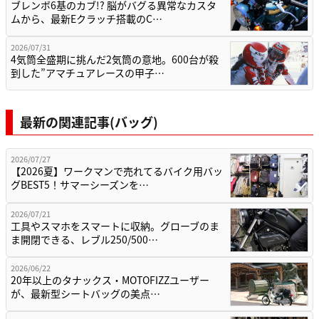
ブレンボ6基のカブ!? 脳がバグる異常なカスタ
ムから、最新Eクラッチ搭載のC…
2026/07/31
4気筒全盛期に挑んだ2気筒の意地。600台が殺
到した”アマチュアレースの甲子…
最新の関連記事(バッグ)
2026/07/27
【2026夏】ワークマンで売れてるバイク用バッ
グBEST5！サマーシーズンを…
2026/07/21
工具やスマホをスマートに収納。グローブのま
ま開閉できる、レブル250/500…
2026/06/22
20年以上のタナックス・MOTOFIZZユーザー
が、最新型シートバッグの美点…