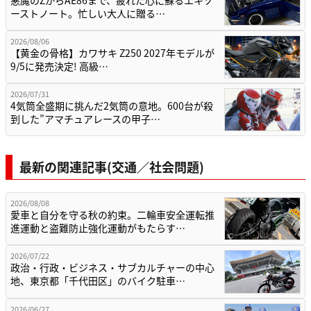
悪魔のZからAE86まで、疲れた心に蘇るエキゾ
ーストノート。忙しい大人に贈る…
2026/08/06
【黄金の骨格】カワサキ Z250 2027年モデルが
9/5に発売決定! 高級…
2026/07/31
4気筒全盛期に挑んだ2気筒の意地。600台が殺
到した”アマチュアレースの甲子…
最新の関連記事(交通／社会問題)
2026/08/08
愛車と自分を守る秋の約束。二輪車安全運転推
進運動と盗難防止強化運動がもたらす…
2026/07/22
政治・行政・ビジネス・サブカルチャーの中心
地、東京都「千代田区」のバイク駐車…
2026/06/27