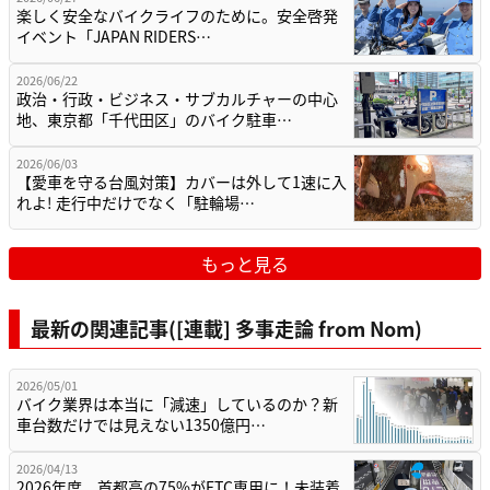
楽しく安全なバイクライフのために。安全啓発
イベント「JAPAN RIDERS…
2026/06/22
政治・行政・ビジネス・サブカルチャーの中心
地、東京都「千代田区」のバイク駐車…
2026/06/03
【愛車を守る台風対策】カバーは外して1速に入
れよ! 走行中だけでなく「駐輪場…
もっと見る
最新の関連記事([連載] 多事走論 from Nom)
2026/05/01
バイク業界は本当に「減速」しているのか？新
車台数だけでは見えない1350億円…
2026/04/13
2026年度、首都高の75%がETC専用に！未装着