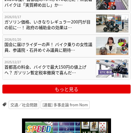
バイクは「実質締め出し」か…
2026/03/17
ガソリン価格、いきなりレギュラー200円が目
の前に…！ 政府の補助金の効果は…
2026/01/20
国会に届けライダーの声！ バイク乗りの女性議
員、参議院・石井めぐみ議員に期待…
2025/12/27
首都高の料金、バイクで最大150円の値上げ
へ？ ガソリン暫定税率撤廃で喜んだ…
もっと見る
交通／社会問題
[連載] 多事走論 from Nom