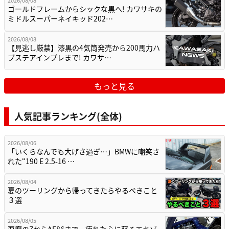
ゴールドフレームからシックな黒へ! カワサキの
ミドルスーパーネイキッド202…
2026/08/08
【見逃し厳禁】漆黒の4気筒発売から200馬力ハ
ブステアインプレまで! カワサ…
もっと見る
人気記事ランキング(全体)
2026/08/06
「いくらなんでも大げさ過ぎ…」BMWに嘲笑さ
れた“190 E 2.5-16 …
2026/08/04
夏のツーリングから帰ってきたらやるべきこと
３選
2026/08/05