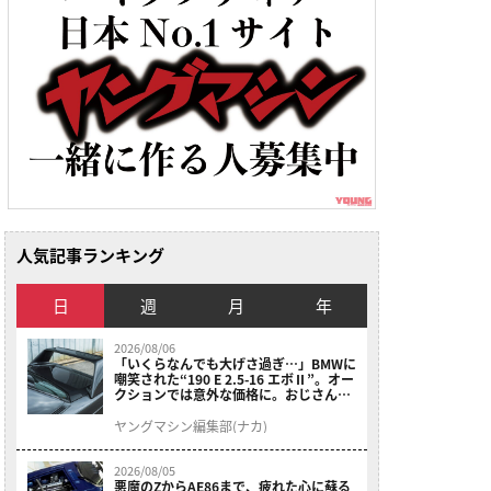
人気記事ランキング
日
週
月
年
2026/08/06
「いくらなんでも大げさ過ぎ…」BMWに
嘲笑された“190 E 2.5-16 エボⅡ”。オー
クションでは意外な価格に。おじさん達
が少年だった頃の憧れのクルマを深堀り
ヤングマシン編集部(ナカ)
2026/08/05
悪魔のZからAE86まで、疲れた心に蘇る