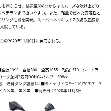
ちを昂ぶらせ、排気量398ccからはスムーズな吹け上がり
らベテランまで扱いやすい。また、軽量で優れた安定性と
ドリング性能を実現。スーパーネイキッドZの誇る五感を
に貢献している。
同日の2020年11月6日に発売される。
諸元■全長1990 全幅800 全高1055 軸距1370 シート高
ローク並列2気筒DOHC4バルブ 398cc
変速機6段 燃料タンク容量14L■タイヤサイズF＝110/70R17 R
：ライム×黒、黒×黒 ●発売日：2020年11月6日