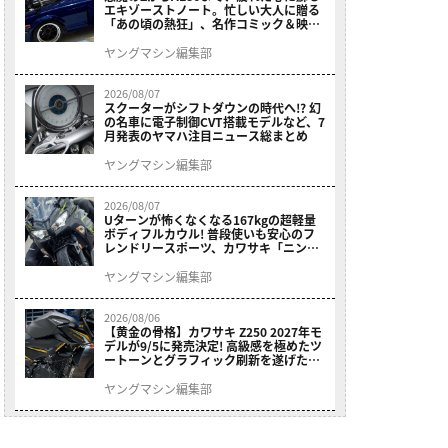
エキゾーストノート。忙しい大人に贈る
「あの頃の熱狂」、名作コミック＆映画
の愛機たちが東京駅地下に期間限定で集
結！
ヤングマシン編集部
2026/08/07
スクーターがシフトダウンの時代へ!? 幻
の名車に電子制御CVT搭載モデルなど、7
月発表のヤマハ注目ニュース総まとめ
ヤングマシン編集部
2026/08/07
Uターンが怖くなくなる167kgの超軽量
ボディフルカウル! 普段使いも安心のフ
レンドリースポーツ、カワサキ「ニンジ
ャ400」2027モデルが価格据え置きで
9/5発売
ヤングマシン編集部
2026/08/06
【黄金の骨格】カワサキ Z250 2027年モ
デルが9/5に発売決定! 高級感を極めたツ
ートーンとグラフィック刷新を遂げた本
格250ccスポーツだ
ヤングマシン編集部