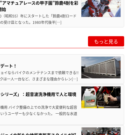
た”アマチュアレースの甲子園”鈴鹿4耐を彩
開始
80（昭和55）年にスタートした「鈴鹿4耐ロード
受け皿となった。1980年代後半[…]
もっと見る
プデート！
ョイならバイクのメンテナンスまで依頼できる!!
クは一人一台など、さまざまな理由からレン[…]
テシリーズ」：超音波洗浄機用で人と環境
機用 バイク整備の上での洗浄で大変便利な超音
いうユーザーも少なくなかった。 一般的な水道
トジョイの新たな絶版車販売スタイルが好