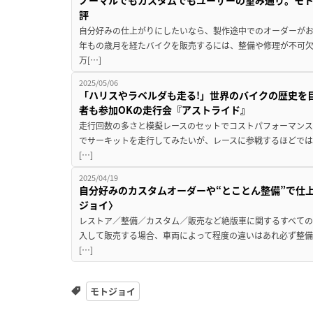
評
自分好みの仕上がりにしたいなら、製作途中でのオーダーがお
年もの歳月を経たバイクを販売するには、整備や修理が不可
万[…]
2025/05/06
「ハリスやラベルダも走る!」世界のバイクの歴史を目
者も参加OKの走行会『アストライド』
走行回数の多さと模擬レースのセットでコストパフォーマンス
でサーキットを走行してみたいが、レースに参戦するほどでは
[…]
2025/04/19
自分好みのカスタムオーダーや“とことん整備”で仕
ジョイ〉
レストア／整備／カスタム／販売など絶版車に関するすべての
入して販売する場合、車両によって程度の違いはあれ必ず整備
[…]
モトジョイ