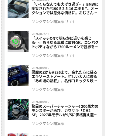
「いくらなんでも大げさ過ぎ…」BMWに
嘲笑された“190 E 2.5-16 エボⅡ”。オー
クションでは意外な価格に。おじさん達
が少年だった頃の憧れのクルマを深堀り
ヤングマシン編集部(ナカ)
2026/07/29
「スイッチONで明らかに違いを感じ
る…」あらゆる車種に取付OK。コンパク
トボディながら1700ルーメンで視界を確
保する［デイトナ・LEDフォグランプユ
ニット プレシャスレイ スモール］
ヤングマシン編集部(ナカ)
2026/08/05
悪魔のZからAE86まで、疲れた心に蘇る
エキゾーストノート。忙しい大人に贈る
「あの頃の熱狂」、名作コミック＆映画
の愛機たちが東京駅地下に期間限定で集
結！
ヤングマシン編集部
2026/08/05
驚異のスーパーチャージャー! 200馬力の
モンスターが再び。カワサキ「Z H2
SE」2027年モデルが9/5に価格据え置き
で発売
ヤングマシン編集部
2026/07/31