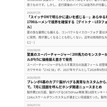
思うものです。しかし、走行直後のバイクには虫汚れが付着し
2026/07/29
「スイッチONで明らかに違いを感じる…」あらゆる
1700ルーメンで視界を確保する［デイトナ・LEDフ
ル］
夏の急な豪雨にも備える、コンパクトなイエローフォグ 夏は
に突然、雨が激しくなることも珍しくない。近年は局地的な
に[…]
2026/08/05
驚異のスーパーチャージャー! 200馬力のモンスターが再
ルが9/5に価格据え置きで発売
スーパーチャージャーがもたらす異次元の加速フィール 初登
カワサキの「Z H2 SE」が、2027年モデルとして2026年9月
2026/08/05
ブレンボ6基のカブ!? 脳がバグる異常なカスタムから、
で。7月に話題を呼んだホンダ関連ニュースまとめ
製作費230万超、脳がバグるCB750Four再現 第18回モンキー
124ccスケールダウンカスタムが凄まじい完成度だった。製作
2026/07/31