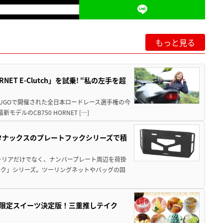
もっと見る
T E-Clutch」を試乗! “私の左手を超
SUGOで開催された全日本ロードレース選手権の今
ルのCB750 HORNET […]
！タナックスのプレートフックシリーズで積
ャリアだけでなく、ナンバープレート周辺を荷掛
ック」シリーズ。ツーリングネットやバッグの固
メ＆限定スイーツ決定版！三重推しテイク