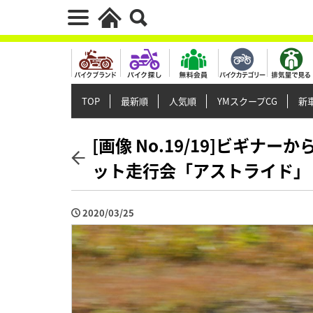
TOP
最新順
人気順
YMスクープCG
新車
[画像 No.19/19]ビギ
ット走行会「アストライド」
2020/03/25