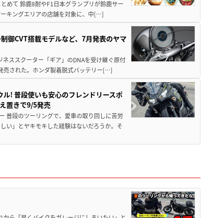
もまとめて 鈴鹿8耐やF1日本グランプリが鈴鹿サー
ーキングエリアの店舗を対象に、中[…]
子制御CVT搭載モデルなど、7月発表のヤマ
ジネススクーター「ギア」のDNAを受け継ぐ原付
発売された。ホンダ製着脱式バッテリー[…]
ウル! 普段使いも安心のフレンドリースポ
え置きで9/5発売
ー 普段のツーリングで、愛車の取り回しに苦労
ほしい」とヤキモキした経験はないだろうか。そ
と疲れから「早くバイクをガレージにしまいたい」と