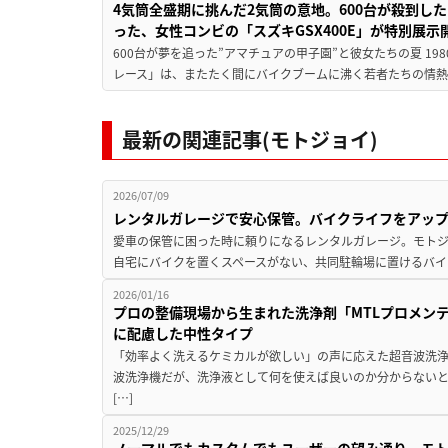
4気筒全盛期に挑んだ2気筒の意地。600台が殺到し
った、女性コンビの「スズキGSX400E」が特別展示
600台が夢を追った”アマチュアの甲子園”と彼女たちの夏 19
レース」は、またたく間にバイクブームに沸く若者たちの情熱の
最新の関連記事(モトジョイ)
2026/07/09
レンタルガレージで安心保管。バイクライフをアッ
愛車の保管に困った時に頼りになるレンタルガレージ。モトジ
自宅にバイクを置くスペースがない、共同駐輪場に置けるバイ
2026/01/16
プロの整備現場から生まれた洗浄剤「MTLプロメン
に配慮した中性タイプ
「効率よく洗えるケミカルが欲しい」の声に応えた超音波洗浄
波洗浄機だが、洗浄液として何を使えば良いのか分からないと
[…]
2025/12/29
ノーマルでもカスタムでもユーザーの望み通り。モ