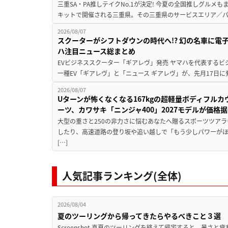
三重SA・PA推しテイクNo.1が決定! 今夏の全国推しグルメ
キットで開催される三重県。その三重県のサービスエリア／パ
2026/08/07
スクーターがシフトダウンの時代へ!? 幻の名車に電
ハ注目ニュース総まとめ
EVビジネススクーター「ギアレヴ」発売 ヤマハを代表するビ
一種EV「ギアレヴ」と「ニュース ギアレヴ」が、先月17日に
2026/08/07
Uターンが怖くなくなる167kgの超軽量ボディフルカ
ーツ、カワサキ「ニンジャ400」2027モデルが価格据
大型の重さと250の非力さに悩むあなたへ贈るスポーツツアラ
したり、高速道路の登り坂や追い越しで「もう少しパワーが
[…]
人気記事ランキング(全体)
2026/08/04
夏のツーリングから帰ってきたらやるべきこと３選
Screenshot 真夏のツーリングを終えて帰宅すると、暑さ