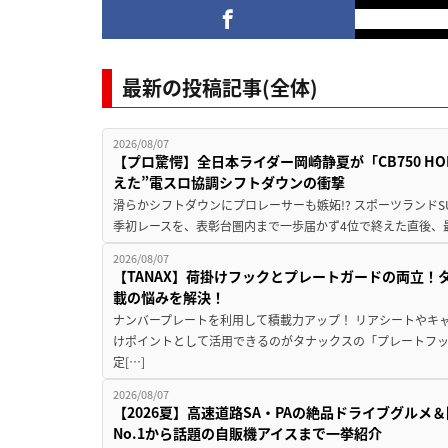
最新の投稿記事(全体)
2026/08/07
【プロ驚愕】全日本ライダー岡崎静夏が「CB750 HORNE
えた”電スロ協調シフトダウンの衝撃
滑らかシフトダウンにプロレーサーも嫉妬!? スポーツランド
季初レースを、表彰台圏内まで一歩届かず4位で終えた直後、最新モデ
2026/08/07
【TANAX】荷掛けフックとプレートガードの両立
載の悩みを解決！
ナンバープレートを利用して積載力アップ！ リアシートやキ
けポイントとして活用できるのがタナックスの「プレートフ
定[…]
2026/08/07
【2026夏】高速道路SA・PAの絶品ドライブグル
No.1から話題の自販機アイスまで一挙紹介