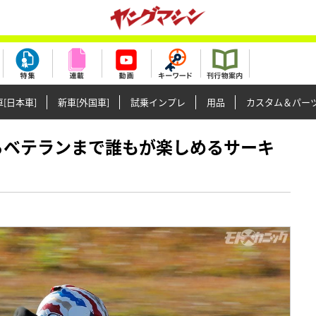
[日本車]
新車[外国車]
試乗インプレ
用品
カスタム＆パー
ナーからベテランまで誰もが楽しめるサーキ