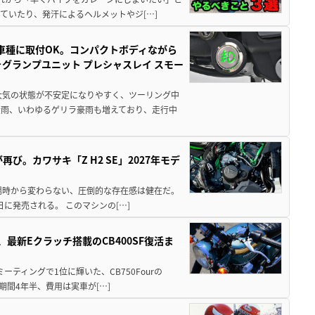
ていたり、発汗によるヘルメットやジ[…]
車種に取付OK。コンパクトボディながら
ォグランプユニット プレシャスレイ スモー
大気の状態が不安定になりやすく、ツーリング中
大雨、いわゆるゲリラ豪雨も増えており、走行中
び。カワサキ「Z H2 SE」2027年モデ
場時から変わらない、圧倒的な存在感は健在だ。
5日に発売される。 このマシンの[…]
最新Eクラッチ搭載のCB400SF復活ま
ミーティングで1位に輝いた、CB750Fourの
期間4年半、費用は実車が[…]