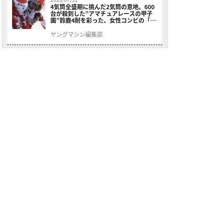
4気筒全盛期に挑んだ2気筒の意地。600
台が殺到した”アマチュアレースの甲子
園”鈴鹿4耐を彩った、女性コンビの「ス
ズキGSX400E」が特別展示開始
ヤングマシン編集部