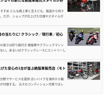
すすめ どんな極上車と言えども、製造から何十
欠。だが、ショップが仕上げた仕様やスタイルが
の当たりに! クラシック／現行車／初心
の高さは折り紙付き 絶版車やクラシックマシン
ない。あるいはクラシックレースにエントリーし
上げた安心の1台が並ぶ絶版車販売店〈モト
分野でサービスを提供 古いバイクを海外から輸
が付随する。 元々のコンディション次第ではレ