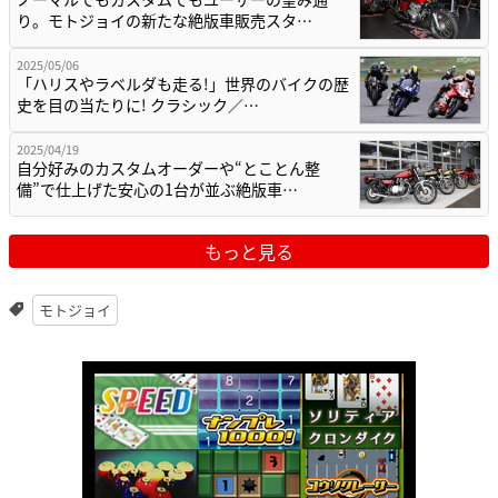
り。モトジョイの新たな絶版車販売スタ…
2025/05/06
「ハリスやラベルダも走る!」世界のバイクの歴
史を目の当たりに! クラシック／…
2025/04/19
自分好みのカスタムオーダーや“とことん整
備”で仕上げた安心の1台が並ぶ絶版車…
もっと見る
モトジョイ