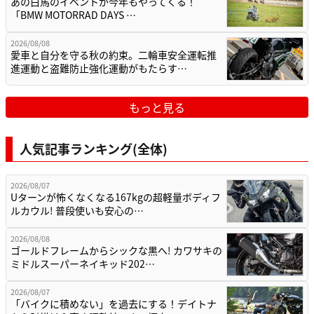
あの白馬のイベントが今年もやってくる！
「BMW MOTORRAD DAYS …
2026/08/08
愛車と自分を守る秋の約束。二輪車安全運転推
進運動と盗難防止強化運動がもたらす…
もっと見る
人気記事ランキング(全体)
2026/08/07
Uターンが怖くなくなる167kgの超軽量ボディフ
ルカウル! 普段使いも安心の…
2026/08/08
ゴールドフレームからシックな黒へ! カワサキの
ミドルスーパーネイキッド202…
2026/08/07
「バイクに積めない」を過去にする！デイトナ