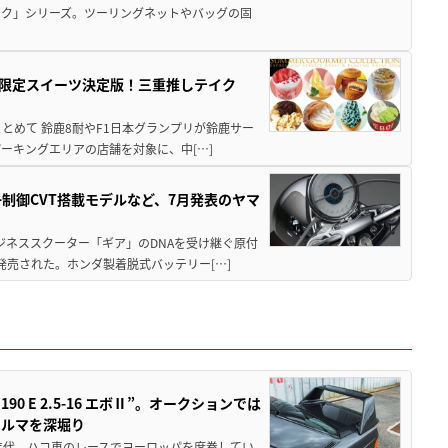
ック」シリーズ。ツーリングネットやバッグの固
メ＆限定スイーツ決定版！三重推しテイク
もまとめて 鈴鹿8耐やF1日本グランプリが鈴鹿サー
ーキングエリアの店舗を対象に、中[…]
子制御CVT搭載モデルなど、7月発表のヤマ
ジネススクーター「ギア」のDNAを受け継ぐ原付
発売された。ホンダ製着脱式バッテリー[…]
 E 2.5-16 エボⅡ”。オークションでは
クルマを深堀り
80年代、ハコ車のレースでヨーロッパを席巻してい