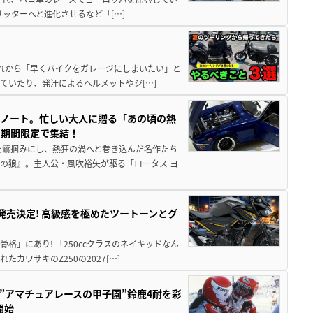
5リッターへと進化させるなど「[…]
と疲れから「早くバイクをガレージにしまいたい」と
ていたり、発汗によるヘルメットやジ[…]
トノート。忙しい大人に贈る「あの頃の熱
に期間限定で集結！
を鷲掴みにし、熱狂の渦へと巻き込んだ名作たち
の狼』。主人公・風吹裕矢が駆る「ロータス ヨ
5に発売決定! 高級感を極めたツートーンとグ
骨格」にあり! 「250ccクラスのネイキッドなん
ワサキのZ250の2027[…]
た”アマチュアレースの甲子園”鈴鹿4耐を彩
開始