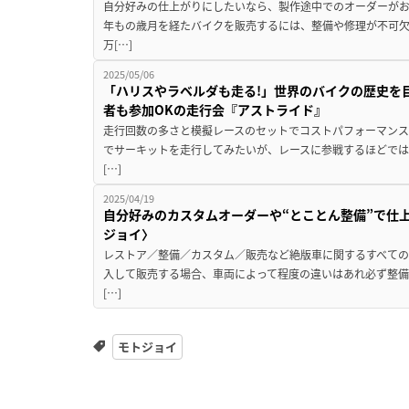
自分好みの仕上がりにしたいなら、製作途中でのオーダーがお
年もの歳月を経たバイクを販売するには、整備や修理が不可
万[…]
2025/05/06
「ハリスやラベルダも走る!」世界のバイクの歴史を目
者も参加OKの走行会『アストライド』
走行回数の多さと模擬レースのセットでコストパフォーマンス
でサーキットを走行してみたいが、レースに参戦するほどでは
[…]
2025/04/19
自分好みのカスタムオーダーや“とことん整備”で仕
ジョイ〉
レストア／整備／カスタム／販売など絶版車に関するすべての
入して販売する場合、車両によって程度の違いはあれ必ず整備
[…]
モトジョイ