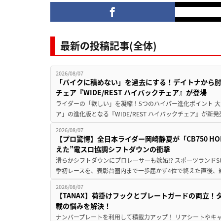
最新の投稿記事(全体)
2026/08/07
「バイクに積めない」を過去にする！デイトナから
チェア『WIDE/REST ハイバックチェア』が登場
ライダーの「欲しい」を凝縮！5つのハイパー進化ポイント 大ヒ
ア」の進化版となる『WIDE/REST ハイバックチェア』が新
2026/08/07
【プロ驚愕】全日本ライダー岡崎静夏が「CB750 HORNE
えた”電スロ協調シフトダウンの衝撃
滑らかシフトダウンにプロレーサーも嫉妬!? スポーツランド
季初レースを、表彰台圏内まで一歩届かず4位で終えた直後、最新モデ
2026/08/07
【TANAX】荷掛けフックとプレートガードの両立
載の悩みを解決！
ナンバープレートを利用して積載力アップ！ リアシートやキ