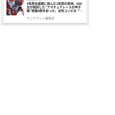
4気筒全盛期に挑んだ2気筒の意地。600
台が殺到した”アマチュアレースの甲子
園”鈴鹿4耐を彩った、女性コンビの「ス
ズキGSX400E」が特別展示開始
ヤングマシン編集部