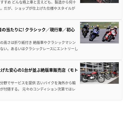
すすめ どんな極上車と言えども、製造から何十
欠。だが、ショップが仕上げた仕様やスタイルが
の当たりに! クラシック／現行車／初心
の高さは折り紙付き 絶版車やクラシックマシン
ない。あるいはクラシックレースにエントリーし
上げた安心の1台が並ぶ絶版車販売店〈モト
分野でサービスを提供 古いバイクを海外から輸
が付随する。 元々のコンディション次第ではレ