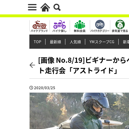
TOP
最新順
人気順
YMスクープCG
新車
[画像 No.8/19]ビギナ
ト走行会「アストライド」
2020/03/25