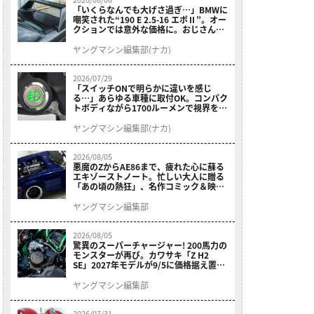
「いくらなんでも大げさ過ぎ…」BMWに
嘲笑された“190 E 2.5-16 エボⅡ”。オー
クションでは意外な価格に。おじさん達
が少年だった頃の憧れのクルマを深堀り
ヤングマシン編集部(ナカ)
2026/07/29
「スイッチONで明らかに違いを感じ
る…」あらゆる車種に取付OK。コンパク
トボディながら1700ルーメンで視界を確
保する［デイトナ・LEDフォグランプユ
ニット プレシャスレイ スモール］
ヤングマシン編集部(ナカ)
2026/08/05
悪魔のZからAE86まで、疲れた心に蘇る
エキゾーストノート。忙しい大人に贈る
「あの頃の熱狂」、名作コミック＆映画
の愛機たちが東京駅地下に期間限定で集
結！
ヤングマシン編集部
2026/08/05
驚異のスーパーチャージャー! 200馬力の
モンスターが再び。カワサキ「Z H2
SE」2027年モデルが9/5に価格据え置き
で発売
ヤングマシン編集部
2026/07/31