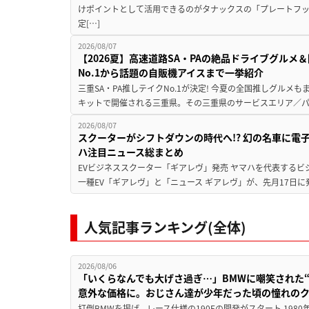
けポイントとして活用できるのがタナックスの「プレートフ
定[…]
2026/08/07
【2026夏】高速道路SA・PAの絶品ドライブグル
No.1から話題の自販機アイスまで一挙紹介
三重SA・PA推しテイクNo.1が決定! 今夏の全国推しグルメ
キットで開催される三重県。その三重県のサービスエリア／パ
2026/08/07
スクーターがシフトダウンの時代へ!? 幻の名車に電
ハ注目ニュース総まとめ
EVビジネススクーター「ギアレヴ」発売 ヤマハを代表するビ
一種EV「ギアレヴ」と「ニュース ギアレヴ」が、先月17日に
人気記事ランキング(全体)
2026/08/06
「いくらなんでも大げさ過ぎ…」BMWに嘲笑された“190
意外な価格に。おじさん達が少年だった頃の憧れの
打倒BMWを掲げ、レース仕様の190Eの開発がスタート 19