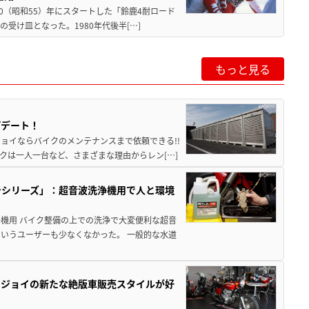
80（昭和55）年にスタートした「鈴鹿4耐ロード
受け皿となった。1980年代後半[…]
もっと見る
プデート！
ョイならバイクのメンテナンスまで依頼できる!!
クは一人一台など、さまざまな理由からレン[…]
テシリーズ」：超音波洗浄機用で人と環境
機用 バイク整備の上での洗浄で大変便利な超音
いうユーザーも少なくなかった。 一般的な水道
トジョイの新たな絶版車販売スタイルが好