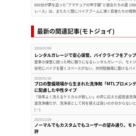
600台が夢を追った”アマチュアの甲子園”と彼女たちの夏 19
レース」は、またたく間にバイクブームに沸く若者たちの情熱の
最新の関連記事(モトジョイ)
2026/07/09
レンタルガレージで安心保管。バイクライフをアッ
愛車の保管に困った時に頼りになるレンタルガレージ。モトジ
自宅にバイクを置くスペースがない、共同駐輪場に置けるバイ
2026/01/16
プロの整備現場から生まれた洗浄剤「MTLプロメン
に配慮した中性タイプ
「効率よく洗えるケミカルが欲しい」の声に応えた超音波洗浄
波洗浄機だが、洗浄液として何を使えば良いのか分からないと
[…]
2025/12/29
ノーマルでもカスタムでもユーザーの望み通り。モ
評