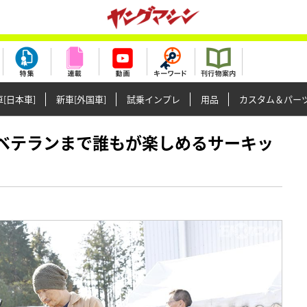
[日本車]
新車[外国車]
試乗インプレ
用品
カスタム＆パー
ーからベテランまで誰もが楽しめるサーキッ