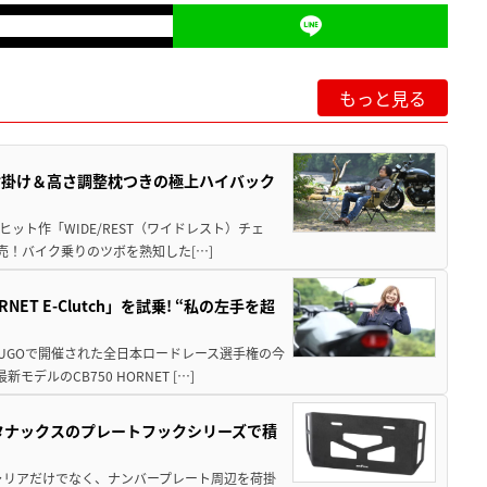
もっと見る
肘掛け＆高さ調整枕つきの極上ハイバック
ット作「WIDE/REST（ワイドレスト）チェ
発売！バイク乗りのツボを熟知した[…]
T E-Clutch」を試乗! “私の左手を超
SUGOで開催された全日本ロードレース選手権の今
ルのCB750 HORNET […]
！タナックスのプレートフックシリーズで積
ャリアだけでなく、ナンバープレート周辺を荷掛