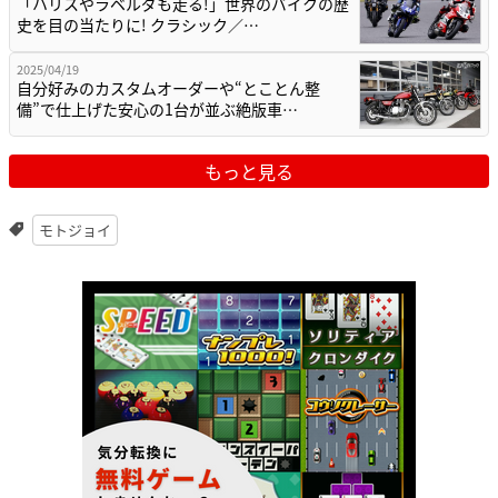
「ハリスやラベルダも走る!」世界のバイクの歴
史を目の当たりに! クラシック／…
2025/04/19
自分好みのカスタムオーダーや“とことん整
備”で仕上げた安心の1台が並ぶ絶版車…
もっと見る
モトジョイ