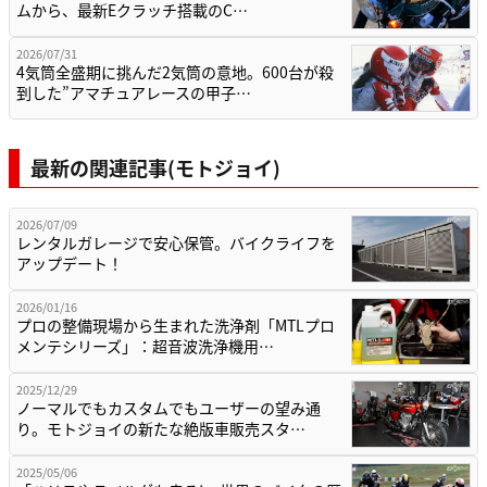
ムから、最新Eクラッチ搭載のC…
2026/07/31
4気筒全盛期に挑んだ2気筒の意地。600台が殺
到した”アマチュアレースの甲子…
最新の関連記事(モトジョイ)
2026/07/09
レンタルガレージで安心保管。バイクライフを
アップデート！
2026/01/16
プロの整備現場から生まれた洗浄剤「MTLプロ
メンテシリーズ」：超音波洗浄機用…
2025/12/29
ノーマルでもカスタムでもユーザーの望み通
り。モトジョイの新たな絶版車販売スタ…
2025/05/06