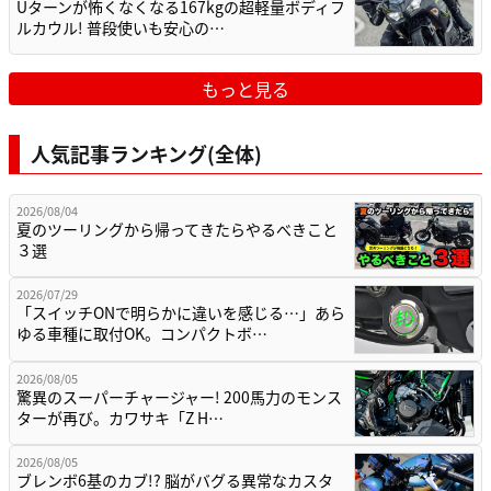
Uターンが怖くなくなる167kgの超軽量ボディフ
ルカウル! 普段使いも安心の…
もっと見る
人気記事ランキング(全体)
2026/08/04
夏のツーリングから帰ってきたらやるべきこと
３選
2026/07/29
「スイッチONで明らかに違いを感じる…」あら
ゆる車種に取付OK。コンパクトボ…
2026/08/05
驚異のスーパーチャージャー! 200馬力のモンス
ターが再び。カワサキ「Z H…
2026/08/05
ブレンボ6基のカブ!? 脳がバグる異常なカスタ