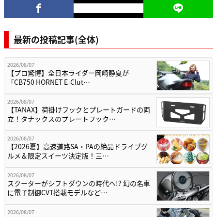
最新の投稿記事(全体)
2026/08/07
【プロ驚愕】全日本ライダー岡崎静夏が
「CB750 HORNET E-Clut…
2026/08/07
【TANAX】荷掛けフックとプレートガードの両
立！タナックスのプレートフック…
2026/08/07
【2026夏】高速道路SA・PAの絶品ドライブグ
ルメ＆限定スイーツ決定版！三…
2026/08/07
スクーターがシフトダウンの時代へ!? 幻の名車
に電子制御CVT搭載モデルなど…
2026/08/07