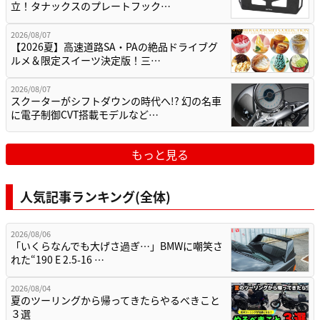
立！タナックスのプレートフック…
2026/08/07
【2026夏】高速道路SA・PAの絶品ドライブグ
ルメ＆限定スイーツ決定版！三…
2026/08/07
スクーターがシフトダウンの時代へ!? 幻の名車
に電子制御CVT搭載モデルなど…
もっと見る
人気記事ランキング(全体)
2026/08/06
「いくらなんでも大げさ過ぎ…」BMWに嘲笑さ
れた“190 E 2.5-16 …
2026/08/04
夏のツーリングから帰ってきたらやるべきこと
３選