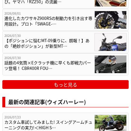
び。ヤマハ「RZ250」の流麗…
2026/08/01
進化したカワサキZ900RSの制動力を引き出す専
用設計。プロト「SWAGE-…
2026/07/30
【ポジションに悩むMT-09乗りに、朗報！】あ
の「絶妙ポジション」が新型MT…
2026/07/30
話題の4気筒×Eクラッチ機に早くも即戦力パー
ツ登場！ CBR400R FOU…
もっと見る
最新の関連記事(ウィズハーレー)
2026/07/23
カスタム車試してみました! スイングアームチュ
ーニングの実力!＜HIGH S…