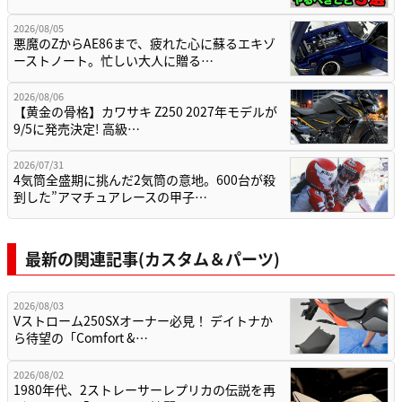
2026/08/05
悪魔のZからAE86まで、疲れた心に蘇るエキゾ
ーストノート。忙しい大人に贈る…
2026/08/06
【黄金の骨格】カワサキ Z250 2027年モデルが
9/5に発売決定! 高級…
2026/07/31
4気筒全盛期に挑んだ2気筒の意地。600台が殺
到した”アマチュアレースの甲子…
最新の関連記事(カスタム＆パーツ)
2026/08/03
Vストローム250SXオーナー必見！ デイトナか
ら待望の「Comfort &…
2026/08/02
1980年代、2ストレーサーレプリカの伝説を再