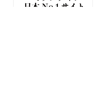
HOME
バイクカスタム＆パーツ
プラモデルは最後まで作れたこと
ヤングマシンとは？
ご利用案内
執筆／編集メンバー
プライバシーポリシー
運営会社
お問い合せ
Copyright ©
NAIGAI PUBLISHING CO.,LTD.
All rights reserved.