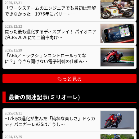
2025/12/31
「ワークスチームのエンジニアでも最初は理解
できなかった」1976年にバリー・…
2025/12/22
買った後も進化するディスプレイ！ パイオニア
がCES 2026にて二輪車向け…
2025/11/29
「ABS／トラクションコントロールってな
に？」今さら聞けない電子制御の仕組み…
もっと見る
最新の関連記事(ミリオーレ)
2025/03/31
−17kgの進化が生んだ「純粋な楽しさ」ドゥカ
ティ パニガーレV2Sはこうし…
2024/12/25