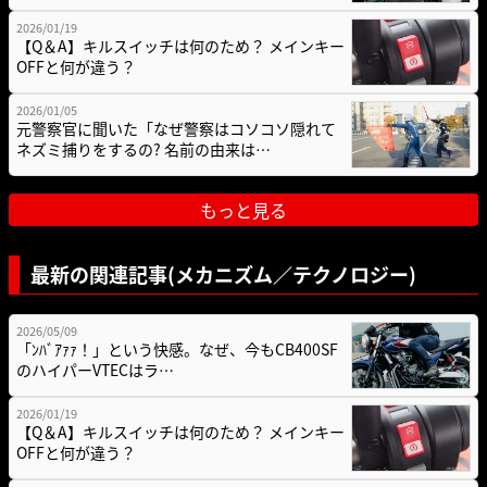
2026/01/19
【Q＆A】キルスイッチは何のため？ メインキー
OFFと何が違う？
2026/01/05
元警察官に聞いた「なぜ警察はコソコソ隠れて
ネズミ捕りをするの? 名前の由来は…
もっと見る
最新の関連記事(メカニズム／テクノロジー)
2026/05/09
「ﾝﾊﾞｱｧｧ！」という快感。なぜ、今もCB400SF
のハイパーVTECはラ…
2026/01/19
【Q＆A】キルスイッチは何のため？ メインキー
OFFと何が違う？