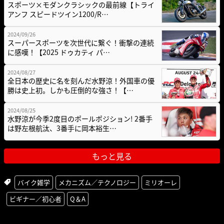
スポーツ×モダンクラシックの最前線【トライ
アンフ スピードツイン1200/R…
2024/09/26
スーパースポーツを次世代に繋ぐ！衝撃の連続
に感嘆！【2025 ドゥカティ パ…
2024/08/27
全日本の歴史に名を刻んだ水野涼！外国車の優
勝は史上初。しかも圧倒的な強さ！【…
2024/08/25
水野涼が今季2度目のポールポジション! 2番手
は野左根航汰、3番手に岡本裕生…
もっと見る
バイク雑学
メカニズム／テクノロジー
ミリオーレ
ビギナー／初心者
Q＆A