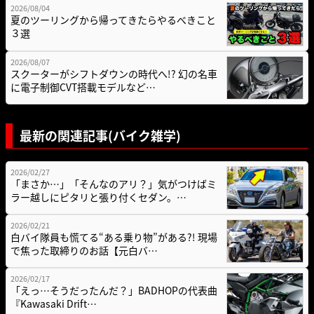
2026/08/04
夏のツーリングから帰ってきたらやるべきこと
３選
2026/08/07
スクーターがシフトダウンの時代へ!? 幻の名車
に電子制御CVT搭載モデルなど…
最新の関連記事(バイク雑学)
2026/02/27
「まさか…」「そんなのアリ？」気がつけばミ
ラー越しにピタリと張り付くセダン。…
2026/02/21
白バイ隊員も慌てる“ある乗り物”がある?! 現場
で焦った取締りのお話【元白バ…
2026/02/17
「えっ…そうだったんだ？」BADHOPの代表曲
『Kawasaki Drift…