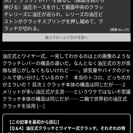
伸びる）油圧ホースを介して画面中央のクラッ
チレリーズに油圧が送られ、レリーズの油圧ピ
ストンがクラッチスプリングを押し縮めて、ク
ラッチが切れる。
(画像 No.1/5)
縦スクロールで次の写真へ
油圧式とワイヤー式、一見してわかるのは上の画像のような
クラッチレバーの構造の違いだ。なんとなく油圧式の方が高
価な感じがしなくもないけれど……。排気量やバイクのジャ
ンルで使い分けしているのか？ 本当のトコロ、どっちの方
がエラいの？ 目次 1 クラッチ本体の構造は同じだが……2
メリットが多い油圧式が主流……というワケではない不思議
クラッチ本体の構造は同じだが…… 二輪で世界初の油圧式
クラッチを採用 […]
【この記事を最初から読む】
【Q＆A】油圧式クラッチとワイヤー式クラッチ。それぞれの特