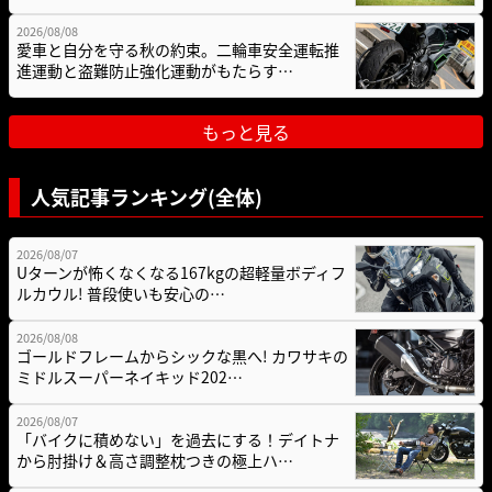
2026/08/08
愛車と自分を守る秋の約束。二輪車安全運転推
進運動と盗難防止強化運動がもたらす…
もっと見る
人気記事ランキング(全体)
2026/08/07
Uターンが怖くなくなる167kgの超軽量ボディフ
ルカウル! 普段使いも安心の…
2026/08/08
ゴールドフレームからシックな黒へ! カワサキの
ミドルスーパーネイキッド202…
2026/08/07
「バイクに積めない」を過去にする！デイトナ
から肘掛け＆高さ調整枕つきの極上ハ…