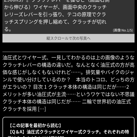
から伸びる）ワイヤーが、画面中央のクラッチ
レリーズレバーを引っ張り、テコの原理でクラ
ッチスプリングを押し縮めて、クラッチが切れ
る。
(画像 No.1/5)
縦スクロールで次の写真へ
油圧式とワイヤー式、一見してわかるのは上の画像のような
クラッチレバーの構造の違いだ。なんとなく油圧式の方が高
価な感じがしなくもないけれど……。排気量やバイクのジャ
ンルで使い分けしているのか？ 本当のトコロ、どっちの方
がエラいの？ 目次 1 クラッチ本体の構造は同じだが……2
メリットが多い油圧式が主流……というワケではない不思議
クラッチ本体の構造は同じだが…… 二輪で世界初の油圧式
クラッチを採用 […]
【この記事を最初から読む】
【Q＆A】油圧式クラッチとワイヤー式クラッチ。それぞれの特