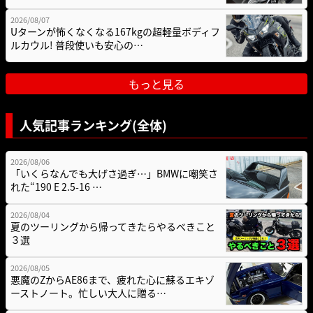
2026/08/07
Uターンが怖くなくなる167kgの超軽量ボディフ
ルカウル! 普段使いも安心の…
もっと見る
人気記事ランキング(全体)
2026/08/06
「いくらなんでも大げさ過ぎ…」BMWに嘲笑さ
れた“190 E 2.5-16 …
2026/08/04
夏のツーリングから帰ってきたらやるべきこと
３選
2026/08/05
悪魔のZからAE86まで、疲れた心に蘇るエキゾ
ーストノート。忙しい大人に贈る…