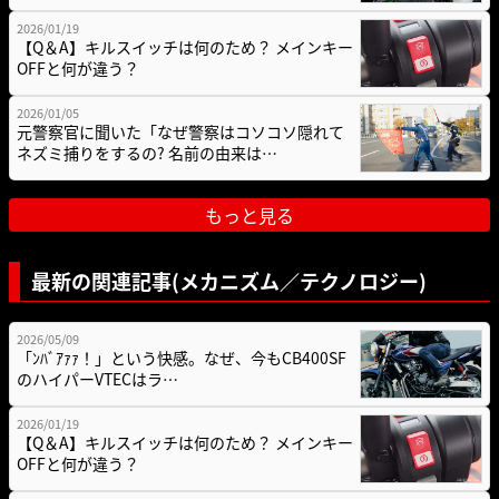
2026/01/19
【Q＆A】キルスイッチは何のため？ メインキー
OFFと何が違う？
2026/01/05
元警察官に聞いた「なぜ警察はコソコソ隠れて
ネズミ捕りをするの? 名前の由来は…
もっと見る
最新の関連記事(メカニズム／テクノロジー)
2026/05/09
「ﾝﾊﾞｱｧｧ！」という快感。なぜ、今もCB400SF
のハイパーVTECはラ…
2026/01/19
【Q＆A】キルスイッチは何のため？ メインキー
OFFと何が違う？