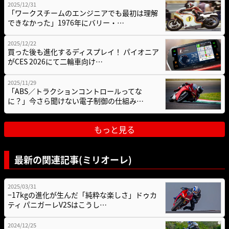
2025/12/31
「ワークスチームのエンジニアでも最初は理解
できなかった」1976年にバリー・…
2025/12/22
買った後も進化するディスプレイ！ パイオニア
がCES 2026にて二輪車向け…
2025/11/29
「ABS／トラクションコントロールってな
に？」今さら聞けない電子制御の仕組み…
もっと見る
最新の関連記事(ミリオーレ)
2025/03/31
−17kgの進化が生んだ「純粋な楽しさ」ドゥカ
ティ パニガーレV2Sはこうし…
2024/12/25