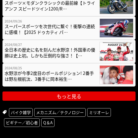
スポーツ×モダンクラシックの最前線【トライ
アンフ スピードツイン1200/R…
2024/09/26
スーパースポーツを次世代に繋ぐ！衝撃の連続
に感嘆！【2025 ドゥカティ パ…
2024/08/27
全日本の歴史に名を刻んだ水野涼！外国車の優
勝は史上初。しかも圧倒的な強さ！【…
2024/08/25
水野涼が今季2度目のポールポジション! 2番手
は野左根航汰、3番手に岡本裕生…
もっと見る
バイク雑学
メカニズム／テクノロジー
ミリオーレ
ビギナー／初心者
Q＆A