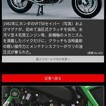
1982年にホンダのVF750セイバー（写真）およ
びマグナが、初めて油圧式クラッチを採用。水
冷Ｖ型４気筒エンジン等、新機軸のメカニズム
を満載したバイクだけに、クラッチも当時最新
の軽い操作力とメンテナンスフリーがウリの油
圧式が奢られた。
(画像 No.4/5)
縦スクロールで次の写真へ
記事へ戻る