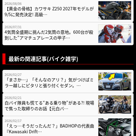
2026/08/06
【黄金の骨格】カワサキ Z250 2027年モデルが
9/5に発売決定! 高級…
2026/07/31
4気筒全盛期に挑んだ2気筒の意地。600台が殺
到した”アマチュアレースの甲子…
最新の関連記事(バイク雑学)
2026/02/27
「まさか…」「そんなのアリ？」気がつけばミ
ラー越しにピタリと張り付くセダン。…
2026/02/21
白バイ隊員も慌てる“ある乗り物”がある?! 現場
で焦った取締りのお話【元白バ…
2026/02/17
「えっ…そうだったんだ？」BADHOPの代表曲
『Kawasaki Drift…