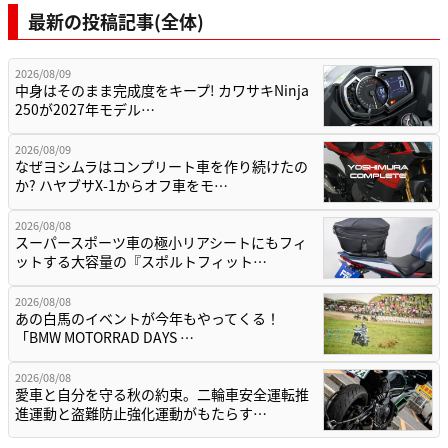
最新の投稿記事(全体)
2026/08/09
中身はそのまま完成度をキープ! カワサキNinja
250が2027年モデル…
2026/08/09
なぜヨシムラはコンプリート車を作り続けたの
か? ハヤブサX-1からオフ車をモ…
2026/08/08
スーパースポーツ車の極小リアシートにもフィ
ットする大容量の『スポルトフィット…
2026/08/08
あの白馬のイベントが今年もやってくる！
「BMW MOTORRAD DAYS …
2026/08/08
愛車と自分を守る秋の約束。二輪車安全運転推
進運動と盗難防止強化運動がもたらす…