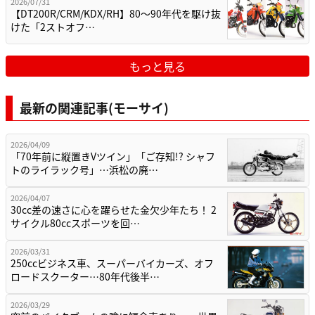
2026/07/31
【DT200R/CRM/KDX/RH】80〜90年代を駆け抜
けた「2ストオフ…
もっと見る
最新の関連記事(モーサイ)
2026/04/09
「70年前に縦置きVツイン」「ご存知!? シャフ
トのライラック号」…浜松の廃…
2026/04/07
30cc差の速さに心を躍らせた金欠少年たち！ 2
サイクル80ccスポーツを回…
2026/03/31
250ccビジネス車、スーパーバイカーズ、オフ
ロードスクーター…80年代後半…
2026/03/29