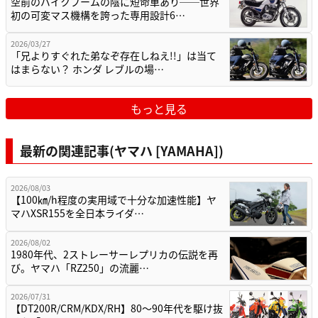
空前のバイクブームの陰に短命車あり──世界
初の可変マス機構を誇った専用設計6…
2026/03/27
「兄よりすぐれた弟なぞ存在しねえ!!」は当て
はまらない？ ホンダ レブルの場…
もっと見る
最新の関連記事(ヤマハ [YAMAHA])
2026/08/03
【100㎞/h程度の実用域で十分な加速性能】ヤ
マハXSR155を全日本ライダ…
2026/08/02
1980年代、2ストレーサーレプリカの伝説を再
び。ヤマハ「RZ250」の流麗…
2026/07/31
【DT200R/CRM/KDX/RH】80〜90年代を駆け抜