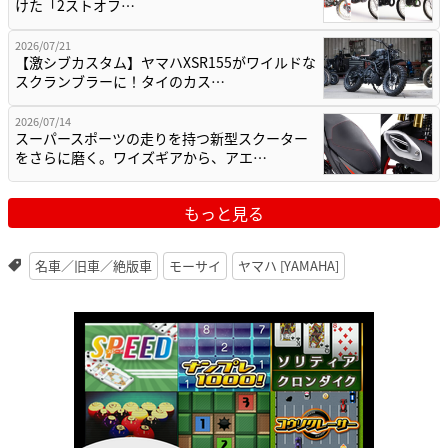
けた「2ストオフ…
2026/07/21
【激シブカスタム】ヤマハXSR155がワイルドな
スクランブラーに！タイのカス…
2026/07/14
スーパースポーツの走りを持つ新型スクーター
をさらに磨く。ワイズギアから、アエ…
もっと見る
名車／旧車／絶版車
モーサイ
ヤマハ [YAMAHA]