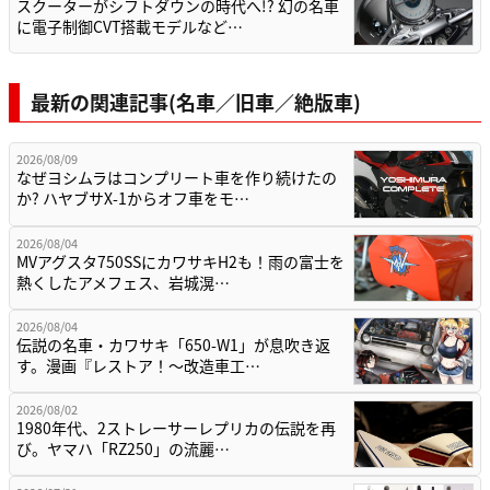
スクーターがシフトダウンの時代へ!? 幻の名車
に電子制御CVT搭載モデルなど…
最新の関連記事(名車／旧車／絶版車)
2026/08/09
なぜヨシムラはコンプリート車を作り続けたの
か? ハヤブサX-1からオフ車をモ…
2026/08/04
MVアグスタ750SSにカワサキH2も！雨の富士を
熱くしたアメフェス、岩城滉…
2026/08/04
伝説の名車・カワサキ「650-W1」が息吹き返
す。漫画『レストア！～改造車工…
2026/08/02
1980年代、2ストレーサーレプリカの伝説を再
び。ヤマハ「RZ250」の流麗…