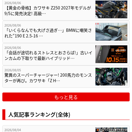
2026/08/06
【黄金の骨格】カワサキ Z250 2027年モデルが
9/5に発売決定! 高級…
2026/08/06
「いくらなんでも大げさ過ぎ…」BMWに嘲笑さ
れた“190 E 2.5-16 …
2026/08/06
「会話が途切れるストレスとおさらば!」古いイ
ンカムの下取りで最新ハイブリッド…
2026/08/05
驚異のスーパーチャージャー! 200馬力のモンス
ターが再び。カワサキ「Z H…
もっと見る
人気記事ランキング(全体)
2026/08/04