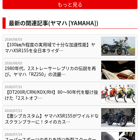
もっと見る
最新の関連記事(ヤマハ [YAMAHA])
2026/08/03
【100㎞/h程度の実用域で十分な加速性能】ヤ
マハXSR155を全日本ライダ…
2026/08/02
1980年代、2ストレーサーレプリカの伝説を再
び。ヤマハ「RZ250」の流麗…
2026/07/31
【DT200R/CRM/KDX/RH】80〜90年代を駆け抜
けた「2ストオフ…
2026/07/21
【激シブカスタム】ヤマハXSR155がワイルドな
スクランブラーに！タイのカス…
2026/07/14
スーパースポーツの走りを持つ新型スクーター