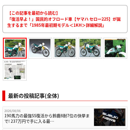
【この記事を最初から読む】
「復活早よ！」国民的オフロード車【ヤマハ セロー225】が誕
生するまで「1985年最初期モデル＜1KH＞詳細解説」
最新の投稿記事(全体)
2026/08/06
190馬力の最強SS復活から鈴鹿8耐7位の快挙ま
で! 237万円で手に入る最…