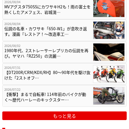
2026/08/04
MVアグスタ750SSにカワサキH2も！雨の富士を
熱くしたアメフェス、岩城滉…
2026/08/04
伝説の名車・カワサキ「650-W1」が息吹き返
す。漫画『レストア！～改造車工…
2026/08/02
1980年代、2ストレーサーレプリカの伝説を再
び。ヤマハ「RZ250」の流麗…
2026/07/31
【DT200R/CRM/KDX/RH】80〜90年代を駆け抜
けた「2ストオフ…
2026/07/22
【衝撃】まるで自転車! 114年前のバイクが動
く〜歴代ハーレーのキックスター…
もっと見る