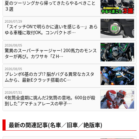
夏のツーリングから帰ってきたらやるべきこと
３選
2026/07/29
「スイッチONで明らかに違いを感じる…」あら
ゆる車種に取付OK。コンパクトボ…
2026/08/05
驚異のスーパーチャージャー! 200馬力のモンス
ターが再び。カワサキ「Z H…
2026/08/05
ブレンボ6基のカブ!? 脳がバグる異常なカスタ
ムから、最新Eクラッチ搭載のC…
2026/07/31
4気筒全盛期に挑んだ2気筒の意地。600台が殺
到した”アマチュアレースの甲子…
最新の関連記事(名車／旧車／絶版車)