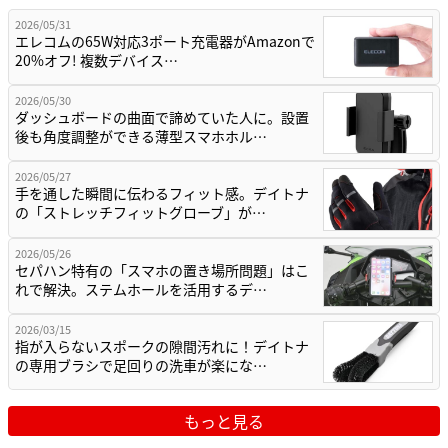
2026/05/31
エレコムの65W対応3ポート充電器がAmazonで
20%オフ! 複数デバイス…
2026/05/30
ダッシュボードの曲面で諦めていた人に。設置
後も角度調整ができる薄型スマホホル…
2026/05/27
手を通した瞬間に伝わるフィット感。デイトナ
の「ストレッチフィットグローブ」が…
2026/05/26
セパハン特有の「スマホの置き場所問題」はこ
れで解決。ステムホールを活用するデ…
2026/03/15
指が入らないスポークの隙間汚れに！デイトナ
の専用ブラシで足回りの洗車が楽にな…
もっと見る