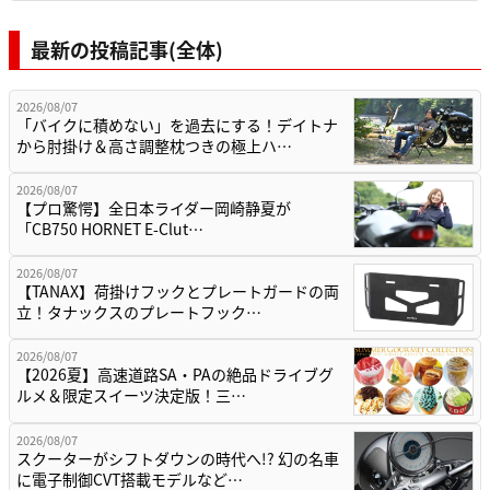
最新の投稿記事(全体)
2026/08/07
「バイクに積めない」を過去にする！デイトナ
から肘掛け＆高さ調整枕つきの極上ハ…
2026/08/07
【プロ驚愕】全日本ライダー岡崎静夏が
「CB750 HORNET E-Clut…
2026/08/07
【TANAX】荷掛けフックとプレートガードの両
立！タナックスのプレートフック…
2026/08/07
【2026夏】高速道路SA・PAの絶品ドライブグ
ルメ＆限定スイーツ決定版！三…
2026/08/07
スクーターがシフトダウンの時代へ!? 幻の名車
に電子制御CVT搭載モデルなど…