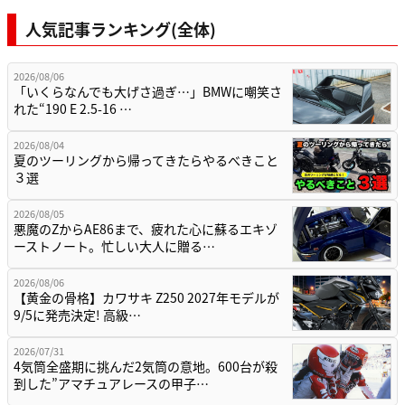
人気記事ランキング(全体)
2026/08/06
「いくらなんでも大げさ過ぎ…」BMWに嘲笑さ
れた“190 E 2.5-16 …
2026/08/04
夏のツーリングから帰ってきたらやるべきこと
３選
2026/08/05
悪魔のZからAE86まで、疲れた心に蘇るエキゾ
ーストノート。忙しい大人に贈る…
2026/08/06
【黄金の骨格】カワサキ Z250 2027年モデルが
9/5に発売決定! 高級…
2026/07/31
4気筒全盛期に挑んだ2気筒の意地。600台が殺
到した”アマチュアレースの甲子…