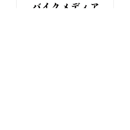
ヤングマシンとは？
ご利用案内
執筆／編集メンバー
プライバシーポリシー
運営会社
お問い合せ
Copyright ©
NAIGAI PUBLISHING CO.,LTD.
All rights reserved.