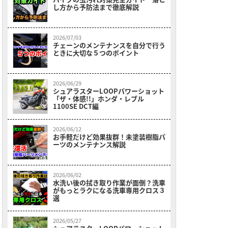
し方から予防法まで徹底解説
2026/07/03
チェーンのメンテナンスを自分で行う
ときに大切な５つのポイント
2026/06/29
シュアラスターLOOPパワーショット
「ザ・体感!!」ホンダ・レブル
1100SE DCT編
2026/06/12
お手軽だけど効果抜群！未塗装樹脂パ
ーツのメンテナンス解説
2026/06/02
水洗い後の拭き取り作業が面倒？洗車
がもっとラクになる洗車専用クロス３
選
2026/05/27