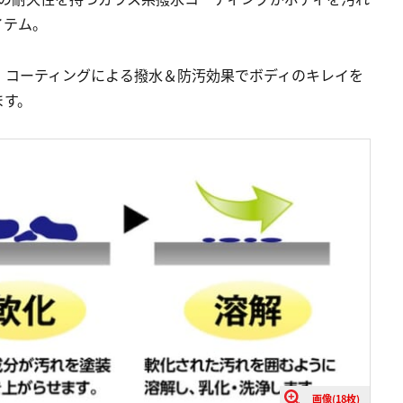
イテム。
、コーティングによる撥水＆防汚効果でボディのキレイを
ます。
画像(18枚)