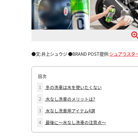
●文:井上シュウジ ●BRAND POST提供:
シュアラスタ
目次
1
冬の洗車は水を使いたくない
2
水なし洗車のメリットは?
3
水なし洗車用アイテム4選
4
最後に〜水なし洗車の注意点〜