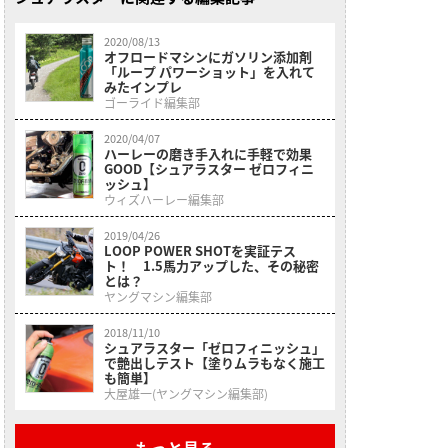
2020/08/13
オフロードマシンにガソリン添加剤
「ループ パワーショット」を入れて
みたインプレ
ゴーライド編集部
2020/04/07
ハーレーの磨き手入れに手軽で効果
GOOD【シュアラスター ゼロフィニ
ッシュ】
ウィズハーレー編集部
2019/04/26
LOOP POWER SHOTを実証テス
ト！ 1.5馬力アップした、その秘密
とは？
ヤングマシン編集部
2018/11/10
シュアラスター「ゼロフィニッシュ」
で艶出しテスト【塗りムラもなく施工
も簡単】
大屋雄一(ヤングマシン編集部)