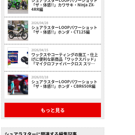
シュアラスターLOOPパワーショット
「ザ・体感!!」カワサキ・Ninja ZX-
4RR編
2026/04/28
シュアラスターLOOPパワーショット
「ザ・体感!!」ホンダ・CT125編
2026/04/15
ワックスやコーティングの施工・仕上
げに便利な新商品「ワックスパッド」
「マイクロファイバークロス スリー
デッカー」解説
2026/03/18
シュアラスターLOOPパワーショット
「ザ・体感!!」ホンダ・CBR650R編
もっと見る
シュアラスターに関連する編集記事