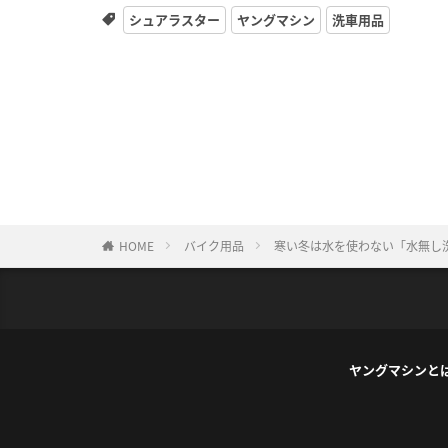
シュアラスター
ヤングマシン
洗車用品
HOME
バイク用品
寒い冬は水を使わない「水無し洗
ヤングマシンと