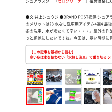
シュアラスター「
ゼロクリーナー
」推奨価格1,3
●文:井上シュウジ ●BRAND POST提供:シュ
のメリットは?3 水なし洗車用アイテム4選4 
冬の洗車、水が冷たくて辛い・・・。屋外の作
っと綺麗にしたいですね。今回は、寒い時期に覚え
【この記事を最初から読む】
寒い冬は水を使わない「水無し洗車」で乗り切ろう!