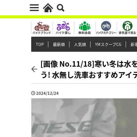
TOP
最新順
人気順
YMスクープCG
新車
[画像 No.11/18]寒い
う! 水無し洗車おすすめアイ
2024/12/24