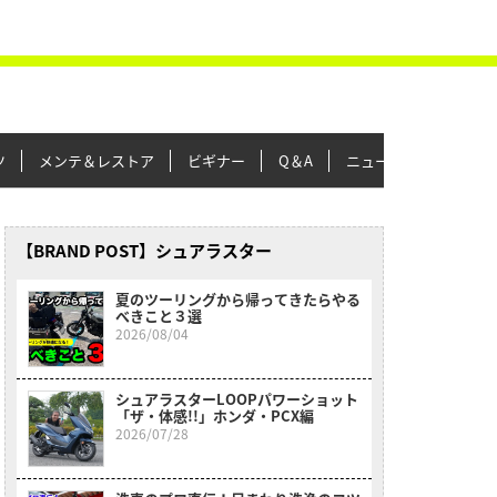
ツ
メンテ＆レストア
ビギナー
Q＆A
ニュース＆トピックス
【BRAND POST】シュアラスター
夏のツーリングから帰ってきたらやる
べきこと３選
2026/08/04
シュアラスターLOOPパワーショット
「ザ・体感!!」ホンダ・PCX編
2026/07/28