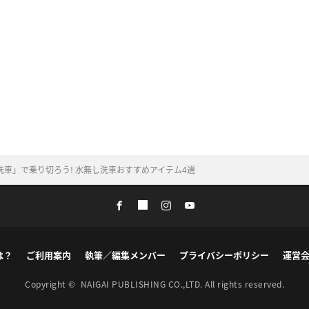
車」で乗り切ろう! 水無し洗車おすすめアイテム4選
は？
ご利用案内
執筆／編集メンバー
プライバシーポリシー
運営
Copyright ©
NAIGAI PUBLISHING CO.,LTD.
All rights reserved.