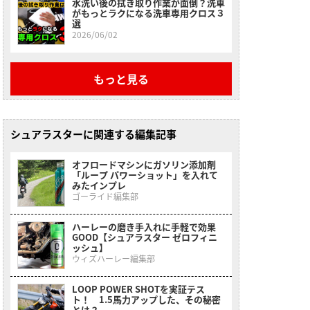
水洗い後の拭き取り作業が面倒？洗車
がもっとラクになる洗車専用クロス３
選
2026/06/02
もっと見る
シュアラスターに関連する編集記事
オフロードマシンにガソリン添加剤
「ループ パワーショット」を入れて
みたインプレ
ゴーライド編集部
ハーレーの磨き手入れに手軽で効果
GOOD【シュアラスター ゼロフィニ
ッシュ】
ウィズハーレー編集部
LOOP POWER SHOTを実証テス
ト！ 1.5馬力アップした、その秘密
とは？