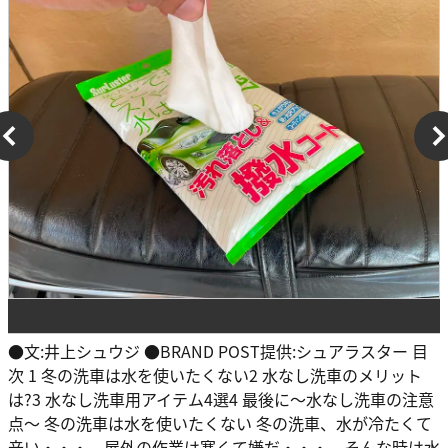
●文:井上シュウジ ●BRAND POST提供:シュアラスター 目
次 1 冬の洗車は水を使いたくない2 水なし洗車のメリット
は?3 水なし洗車用アイテム4選4 最後に〜水なし洗車の注意
点〜 冬の洗車は水を使いたくない 冬の洗車、水が冷たくて
辛い・・・。屋外の作業は寒くて嫌だ・・・。そんな時は水